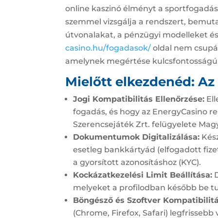
online kaszinó élményt a sportfogadás 
szemmel vizsgálja a rendszert, bemut
útvonalakat, a pénzügyi modelleket és 
casino.hu/fogadasok/
oldal nem csupán
amelynek megértése kulcsfontosságú a
Mielőtt elkezdenéd: Az 
Jogi Kompatibilitás Ellenőrzése:
Ell
fogadás, és hogy az EnergyCasino ren
Szerencsejáték Zrt. felügyelete Mag
Dokumentumok Digitalizálása:
Kész
esetleg bankkártyád (elfogadott fiz
a gyorsított azonosításhoz (KYC).
Kockázatkezelési Limit Beállítása:
D
melyeket a profilodban később be tud
Böngésző és Szoftver Kompatibilitá
(Chrome, Firefox, Safari) legfrissebb