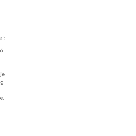
i:
ió
eje
ig
e.