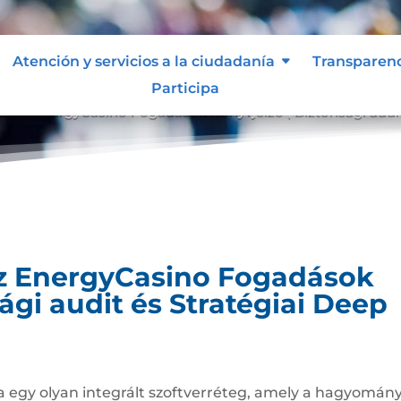
Atención y servicios a la ciudadanía
Transparen
Participa
: Az EnergyCasino Fogadások Könyvjelző | Biztonsági audit
Az EnergyCasino Fogadások
ági audit és Stratégiai Deep
a egy olyan integrált szoftverréteg, amely a hagyomán