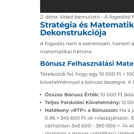
2. ábra: Videó bemutató – A fogadási f
Stratégia és Matemati
Dekonstrukciója
A fogadás nem a szerencsén, hanem a 
matematikai háttere.
Bónusz Felhasználási Mate
Tételezzük fel, hogy egy 10 000 Ft + 10
követelménnyel a bónusz összegre. A F
Összes Bónusz Érték:
10 000 Ft (kés
Teljes Fordulási Követelmény:
12 00
Hatékony «RTP» a Bónuszon:
Ha a j
0.96 = 345 600 Ft-ot «visszajátszol». 
várhatóan 345 600 – 360 000 = -14 40
stratégia a magas volatilitású játéko