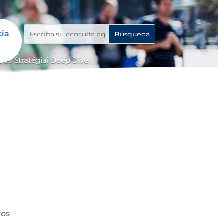
cia
 és Stratégiai Deep Dive
yos