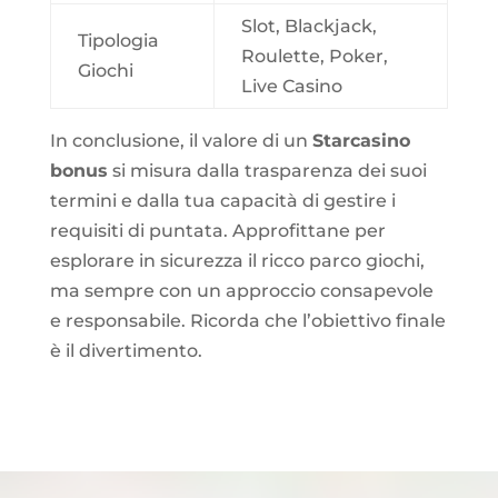
Slot, Blackjack,
Tipologia
Roulette, Poker,
Giochi
Live Casino
In conclusione, il valore di un
Starcasino
bonus
si misura dalla trasparenza dei suoi
termini e dalla tua capacità di gestire i
requisiti di puntata. Approfittane per
esplorare in sicurezza il ricco parco giochi,
ma sempre con un approccio consapevole
e responsabile. Ricorda che l’obiettivo finale
è il divertimento.