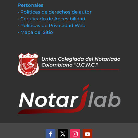
Personales
• Políticas de derechos de autor
• Certificado de Accesibilidad
• Políticas de Privacidad Web
• Mapa del Sitio