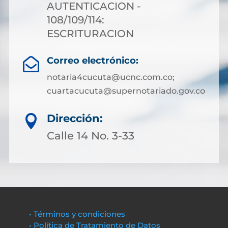
AUTENTICACION -
108/109/114:
ESCRITURACION
Correo electrónico:

notaria4cucuta@ucnc.com.co;
cuartacucuta@supernotariado.gov.co
Dirección:

Calle 14 No. 3-33
• Términos y condiciones
• Política de Tratamiento de Datos