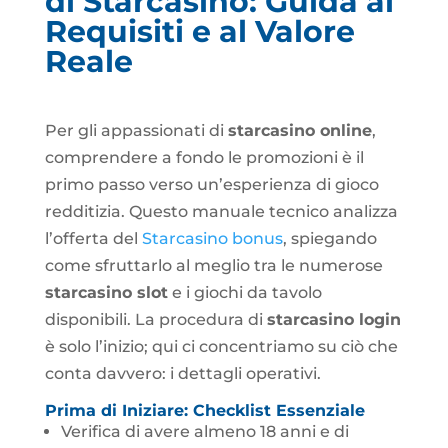
di Starcasino: Guida ai
Requisiti e al Valore
Reale
Per gli appassionati di
starcasino online
,
comprendere a fondo le promozioni è il
primo passo verso un’esperienza di gioco
redditizia. Questo manuale tecnico analizza
l’offerta del
Starcasino bonus
, spiegando
come sfruttarlo al meglio tra le numerose
starcasino slot
e i giochi da tavolo
disponibili. La procedura di
starcasino login
è solo l’inizio; qui ci concentriamo su ciò che
conta davvero: i dettagli operativi.
Prima di Iniziare: Checklist Essenziale
Verifica di avere almeno 18 anni e di