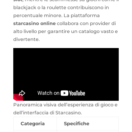
blackjack o la roulette contribuiscono in
percentuale minore. La piattaforma
starcasino online
collabora con provider di
alto livello per garantire un catalogo vasto e
divertente.
Panoramica visiva dell’esperienza di gioco e
dell’interfaccia di Starcasino.
Categoria
Specifiche