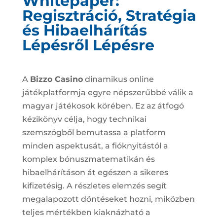
Whitepaper:
Regisztráció, Stratégia
és Hibaelhárítás
Lépésről Lépésre
A
Bizzo Casino
dinamikus online
játékplatformja egyre népszerűbbé válik a
magyar játékosok körében. Ez az átfogó
kézikönyv célja, hogy technikai
szemszögből bemutassa a platform
minden aspektusát, a fióknyitástól a
komplex bónuszmatematikán és
hibaelhárításon át egészen a sikeres
kifizetésig. A részletes elemzés segít
megalapozott döntéseket hozni, miközben
teljes mértékben kiaknázható a