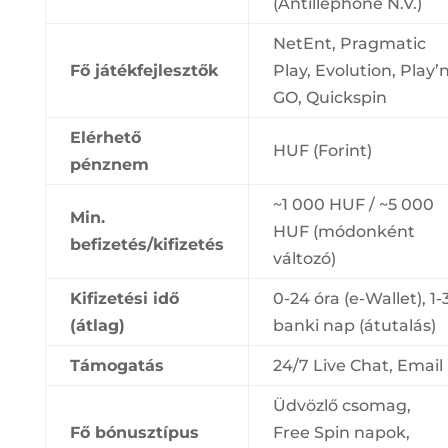
(Antillephone N.V.)
NetEnt, Pragmatic
Fő játékfejlesztők
Play, Evolution, Play’
GO, Quickspin
Elérhető
HUF (Forint)
pénznem
~1 000 HUF / ~5 000
Min.
HUF (módonként
befizetés/kifizetés
változó)
Kifizetési idő
0-24 óra (e-Wallet), 1-
(átlag)
banki nap (átutalás)
Támogatás
24/7 Live Chat, Email
Üdvözlő csomag,
Fő bónusztípus
Free Spin napok,