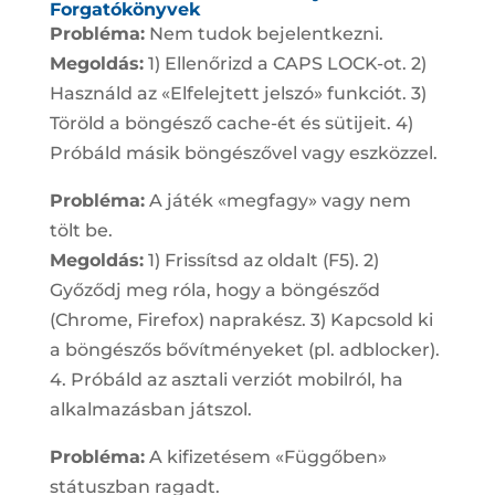
Forgatókönyvek
Probléma:
Nem tudok bejelentkezni.
Megoldás:
1) Ellenőrizd a CAPS LOCK-ot. 2)
Használd az «Elfelejtett jelszó» funkciót. 3)
Töröld a böngésző cache-ét és sütijeit. 4)
Próbáld másik böngészővel vagy eszközzel.
Probléma:
A játék «megfagy» vagy nem
tölt be.
Megoldás:
1) Frissítsd az oldalt (F5). 2)
Győződj meg róla, hogy a böngésződ
(Chrome, Firefox) naprakész. 3) Kapcsold ki
a böngészős bővítményeket (pl. adblocker).
4. Próbáld az asztali verziót mobilról, ha
alkalmazásban játszol.
Probléma:
A kifizetésem «Függőben»
státuszban ragadt.