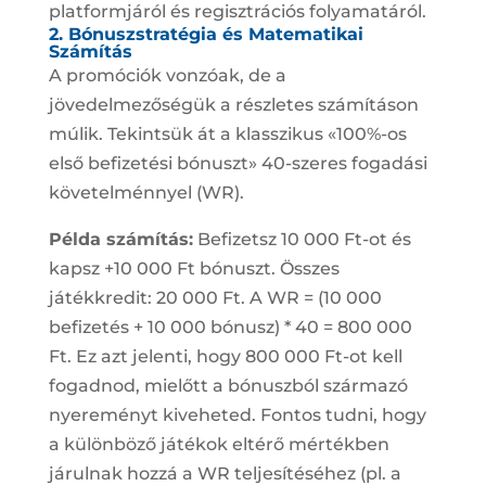
platformjáról és regisztrációs folyamatáról.
2. Bónuszstratégia és Matematikai
Számítás
A promóciók vonzóak, de a
jövedelmezőségük a részletes számításon
múlik. Tekintsük át a klasszikus «100%-os
első befizetési bónuszt» 40-szeres fogadási
követelménnyel (WR).
Példa számítás:
Befizetsz 10 000 Ft-ot és
kapsz +10 000 Ft bónuszt. Összes
játékkredit: 20 000 Ft. A WR = (10 000
befizetés + 10 000 bónusz) * 40 = 800 000
Ft. Ez azt jelenti, hogy 800 000 Ft-ot kell
fogadnod, mielőtt a bónuszból származó
nyereményt kiveheted. Fontos tudni, hogy
a különböző játékok eltérő mértékben
járulnak hozzá a WR teljesítéséhez (pl. a