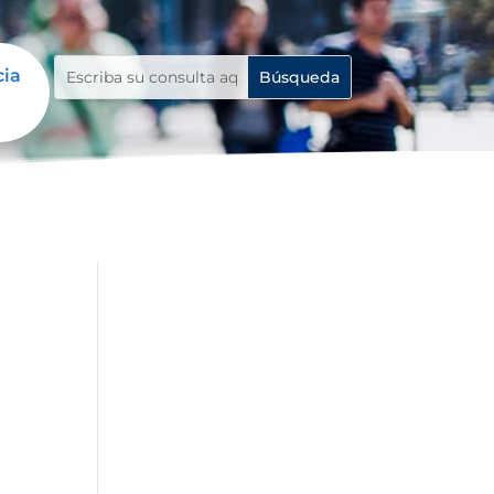
cia
i