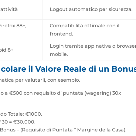
attività
Logout automatico per sicurezza.
irefox 88+,
Compatibilità ottimale con il
frontend.
Login tramite app nativa o browse
oid 8+
mobile.
colare il Valore Reale di un Bonu
matica per valutarli, con esempio.
o a €500 con requisito di puntata (wagering) 30x
do Totale: €1000.
 30 = €30.000.
Bonus – (Requisito di Puntata * Margine della Casa).