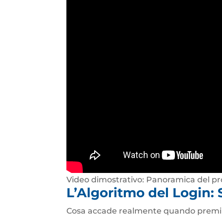
Video dimostrativo: Panoramica del proc
L’Algoritmo del Login:
Cosa accade realmente quando premi «A