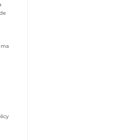
a
nde
i ma
licy