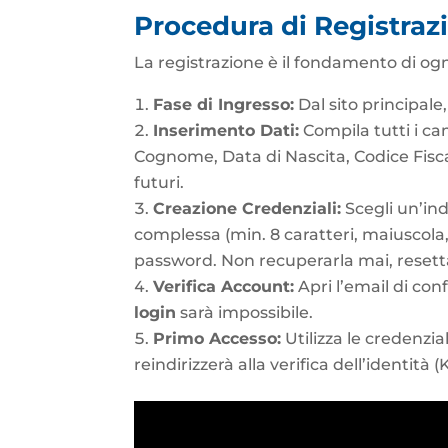
Procedura di Registraz
La registrazione è il fondamento di ogn
Fase di Ingresso:
Dal sito principale
Inserimento Dati:
Compila tutti i c
Cognome, Data di Nascita, Codice Fisc
futuri.
Creazione Credenziali:
Scegli un’ind
complessa (min. 8 caratteri, maiuscola
password. Non recuperarla mai, resett
Verifica Account:
Apri l’email di con
login
sarà impossibile.
Primo Accesso:
Utilizza le credenzia
reindirizzerà alla verifica dell’identità (