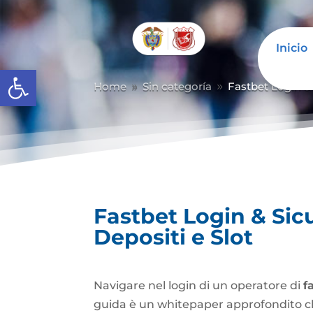
Inicio
Abrir barra de herramientas
Home
Sin categoría
Fastbet Login &
9
9
Fastbet Login & Sic
Depositi e Slot
Navigare nel login di un operatore di
f
guida è un whitepaper approfondito ch