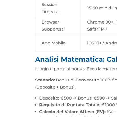
Session
15-30 min di in
Timeout
Browser
Chrome 90+, F
Supportati
Safari 14+
App Mobile
iOS 13+ / Andr
Analisi Matematica: Cal
Il login ti porta ai bonus. Ecco la mate
Scenario:
Bonus di Benvenuto 100% fin
(Deposito + Bonus).
Deposito: €500 -> Bonus: €500 -> Sal
Requisito di Puntata Totale:
€1000 *
Calcolo del Valore Atteso (EV):
EV = 