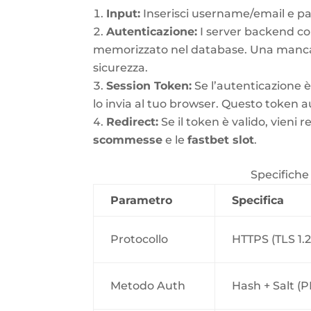
Input:
Inserisci username/email e pa
Autenticazione:
I server backend co
memorizzato nel database. Una mancat
sicurezza.
Session Token:
Se l’autenticazione è
lo invia al tuo browser. Questo token au
Redirect:
Se il token è valido, vieni 
scommesse
e le
fastbet slot
.
Specifiche
Parametro
Specifica
Protocollo
HTTPS (TLS 1.2
Metodo Auth
Hash + Salt (