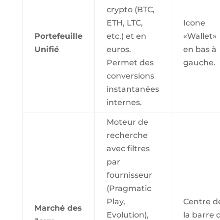
crypto (BTC,
ETH, LTC,
Icone
Portefeuille
etc.) et en
«Wallet»
Unifié
euros.
en bas à
Permet des
gauche.
conversions
instantanées
internes.
Moteur de
recherche
avec filtres
par
fournisseur
(Pragmatic
Play,
Centre d
Marché des
Evolution),
la barre 