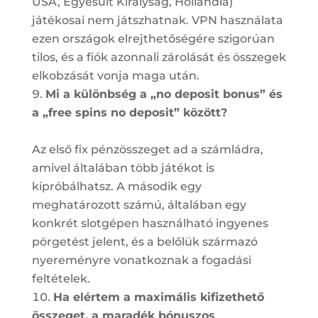
USA, Egyesült Királyság, Hollandia)
játékosai nem játszhatnak. VPN használata
ezen országok elrejthetőségére szigorúan
tilos, és a fiók azonnali zárolását és összegek
elkobzását vonja maga után.
Mi a különbség a „no deposit bonus” és
a „free spins no deposit” között?
Az első fix pénzösszeget ad a számládra,
amivel általában több játékot is
kipróbálhatsz. A második egy
meghatározott számú, általában egy
konkrét slotgépen használható ingyenes
pörgetést jelent, és a belőlük származó
nyereményre vonatkoznak a fogadási
feltételek.
Ha elértem a maximális kifizethető
összeget, a maradék bónuszos