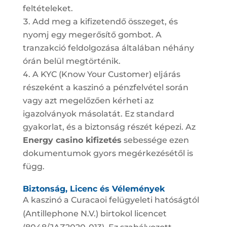
feltételeket.
Add meg a kifizetendő összeget, és
nyomj egy megerősítő gombot. A
tranzakció feldolgozása általában néhány
órán belül megtörténik.
A KYC (Know Your Customer) eljárás
részeként a kaszinó a pénzfelvétel során
vagy azt megelőzően kérheti az
igazolványok másolatát. Ez standard
gyakorlat, és a biztonság részét képezi. Az
Energy casino kifizetés
sebessége ezen
dokumentumok gyors megérkezésétől is
függ.
Biztonság, Licenc és Vélemények
A kaszinó a Curacaoi felügyeleti hatóságtól
(Antillephone N.V.) birtokol licencet