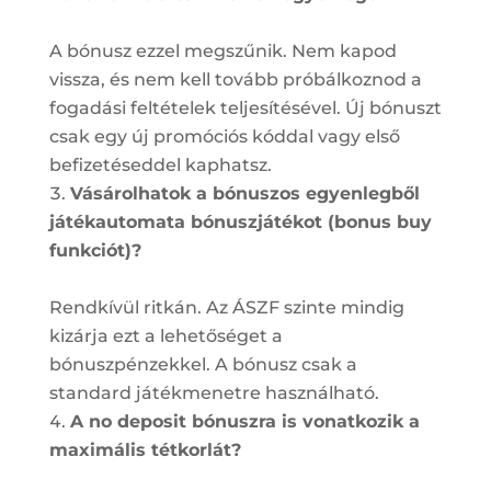
A bónusz ezzel megszűnik. Nem kapod
vissza, és nem kell tovább próbálkoznod a
fogadási feltételek teljesítésével. Új bónuszt
csak egy új promóciós kóddal vagy első
befizetéseddel kaphatsz.
Vásárolhatok a bónuszos egyenlegből
játékautomata bónuszjátékot (bonus buy
funkciót)?
Rendkívül ritkán. Az ÁSZF szinte mindig
kizárja ezt a lehetőséget a
bónuszpénzekkel. A bónusz csak a
standard játékmenetre használható.
A no deposit bónuszra is vonatkozik a
maximális tétkorlát?