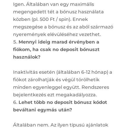
Igen. Általában van egy maximális
megengedett tét a bónusz használata
közben (pl. 500 Ft / spin). Ennek
megszegése a bónusz és az aból származó
nyeremények elévüléséhez vezethet.
Mennyi ideig marad érvényben a
fiókom, ha csak no deposit bónuszt
használok?
Inaktivitás esetén (általában 6-12 hónap) a
fiókot zárolhatják és végül törölhetik
minden egyenleggel együtt. Rendszeres
bejelentkezés ezt megakadályozza.
Lehet több no deposit bónusz kódot
beváltani egymás után?
Általában nem. Az ilyen típusú ajánlatok