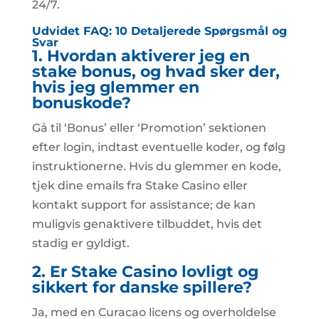
24/7.
Udvidet FAQ: 10 Detaljerede Spørgsmål og
Svar
1. Hvordan aktiverer jeg en
stake bonus, og hvad sker der,
hvis jeg glemmer en
bonuskode?
Gå til ‘Bonus’ eller ‘Promotion’ sektionen
efter login, indtast eventuelle koder, og følg
instruktionerne. Hvis du glemmer en kode,
tjek dine emails fra Stake Casino eller
kontakt support for assistance; de kan
muligvis genaktivere tilbuddet, hvis det
stadig er gyldigt.
2. Er Stake Casino lovligt og
sikkert for danske spillere?
Ja, med en Curacao licens og overholdelse