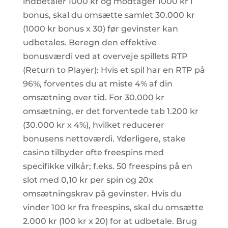
indbetaler 1000 kr og modtager 1000 kr i
bonus, skal du omsætte samlet 30.000 kr
(1000 kr bonus x 30) før gevinster kan
udbetales. Beregn den effektive
bonusværdi ved at overveje spillets RTP
(Return to Player): Hvis et spil har en RTP på
96%, forventes du at miste 4% af din
omsætning over tid. For 30.000 kr
omsætning, er det forventede tab 1.200 kr
(30.000 kr x 4%), hvilket reducerer
bonusens nettoværdi. Yderligere, stake
casino tilbyder ofte freespins med
specifikke vilkår; f.eks. 50 freespins på en
slot med 0,10 kr per spin og 20x
omsætningskrav på gevinster. Hvis du
vinder 100 kr fra freespins, skal du omsætte
2.000 kr (100 kr x 20) for at udbetale. Brug