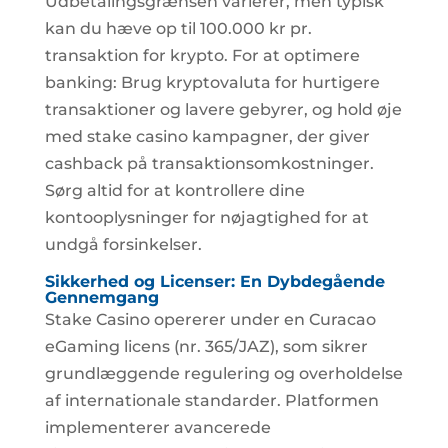
Udbetalingsgrænsen varierer, men typisk
kan du hæve op til 100.000 kr pr.
transaktion for krypto. For at optimere
banking: Brug kryptovaluta for hurtigere
transaktioner og lavere gebyrer, og hold øje
med stake casino kampagner, der giver
cashback på transaktionsomkostninger.
Sørg altid for at kontrollere dine
kontooplysninger for nøjagtighed for at
undgå forsinkelser.
Sikkerhed og Licenser: En Dybdegående
Gennemgang
Stake Casino opererer under en Curacao
eGaming licens (nr. 365/JAZ), som sikrer
grundlæggende regulering og overholdelse
af internationale standarder. Platformen
implementerer avancerede