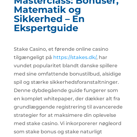
Masterclass: Bonuser,
Matematik og
Sikkerhed – En
Ekspertguide
Stake Casino, et førende online casino
tilgængeligt på
https://stakes.dk/
, har
vundet popularitet blandt danske spillere
med sine omfattende bonustilbud, alsidige
spil og stærke sikkerhedsforanstaltninger.
Denne dybdegående guide fungerer som
en komplet whitepaper, der dækker alt fra
grundlæggende registrering til avancerede
strategier for at maksimere din oplevelse
med stake casino. Vi inkorporerer nøgleord
som stake bonus og stake naturligt