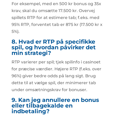
For eksempel, med en 500 kr bonus og 35x
krav, skal du omsætte 17.500 kr. Overvej
spillets RTP for at estimere tab; f.eks. med
95% RTP, forventet tab er 875 kr (17.500 kr x
5%).
8. Hvad er RTP på specifikke
spil, og hvordan påvirker det
min strategi?
RTP varierer per spil; tjek spilinfo i casinoet
for præcise værdier. Højere RTP (f.eks. over
96%) giver bedre odds på lang sigt. Brug
dette til at vælge spil, der minimerer tab
under omsætningskrav for bonuser.
9. Kan jeg annullere en bonus
eller tilbagekalde en
indbetaling?