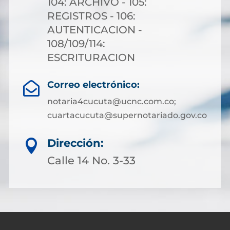
104: ARCHIVO - 105:
REGISTROS - 106:
AUTENTICACION -
108/109/114:
ESCRITURACION
Correo electrónico:

notaria4cucuta@ucnc.com.co;
cuartacucuta@supernotariado.gov.co
Dirección:

Calle 14 No. 3-33