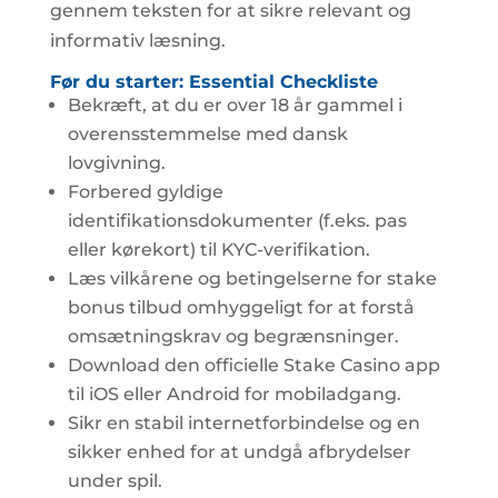
gennem teksten for at sikre relevant og
informativ læsning.
Før du starter: Essential Checkliste
Bekræft, at du er over 18 år gammel i
overensstemmelse med dansk
lovgivning.
Forbered gyldige
identifikationsdokumenter (f.eks. pas
eller kørekort) til KYC-verifikation.
Læs vilkårene og betingelserne for stake
bonus tilbud omhyggeligt for at forstå
omsætningskrav og begrænsninger.
Download den officielle Stake Casino app
til iOS eller Android for mobiladgang.
Sikr en stabil internetforbindelse og en
sikker enhed for at undgå afbrydelser
under spil.