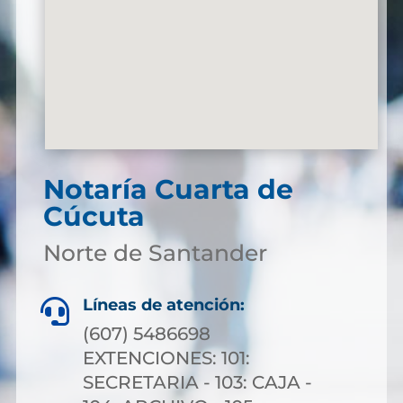
Notaría Cuarta de
Cúcuta
Norte de Santander
Líneas de atención:

(607) 5486698
EXTENCIONES: 101:
SECRETARIA - 103: CAJA -