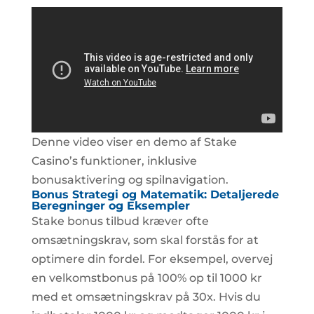
Denne video viser en demo af Stake
Casino’s funktioner, inklusive
bonusaktivering og spilnavigation.
Bonus Strategi og Matematik: Detaljerede
Beregninger og Eksempler
Stake bonus tilbud kræver ofte
omsætningskrav, som skal forstås for at
optimere din fordel. For eksempel, overvej
en velkomstbonus på 100% op til 1000 kr
med et omsætningskrav på 30x. Hvis du