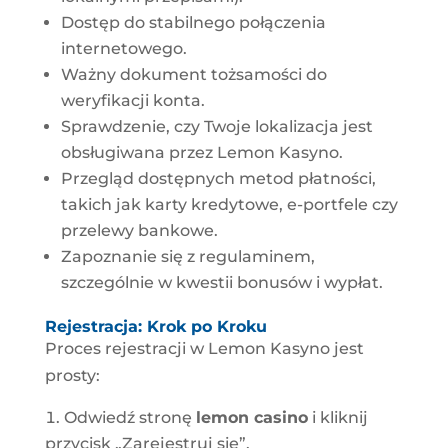
Dostęp do stabilnego połączenia
internetowego.
Ważny dokument tożsamości do
weryfikacji konta.
Sprawdzenie, czy Twoje lokalizacja jest
obsługiwana przez Lemon Kasyno.
Przegląd dostępnych metod płatności,
takich jak karty kredytowe, e-portfele czy
przelewy bankowe.
Zapoznanie się z regulaminem,
szczególnie w kwestii bonusów i wypłat.
Rejestracja: Krok po Kroku
Proces rejestracji w Lemon Kasyno jest
prosty:
Odwiedź stronę
lemon casino
i kliknij
przycisk „Zarejestruj się”.