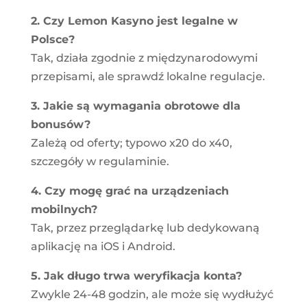
2. Czy Lemon Kasyno jest legalne w
Polsce?
Tak, działa zgodnie z międzynarodowymi
przepisami, ale sprawdź lokalne regulacje.
3. Jakie są wymagania obrotowe dla
bonusów?
Zależą od oferty; typowo x20 do x40,
szczegóły w regulaminie.
4. Czy mogę grać na urządzeniach
mobilnych?
Tak, przez przeglądarkę lub dedykowaną
aplikację na iOS i Android.
5. Jak długo trwa weryfikacja konta?
Zwykle 24-48 godzin, ale może się wydłużyć