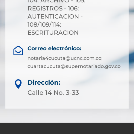
104: ARCHIVO - 105:
REGISTROS - 106:
AUTENTICACION -
108/109/114:
ESCRITURACION
Correo electrónico:

notaria4cucuta@ucnc.com.co;
cuartacucuta@supernotariado.gov.co
Dirección:

Calle 14 No. 3-33