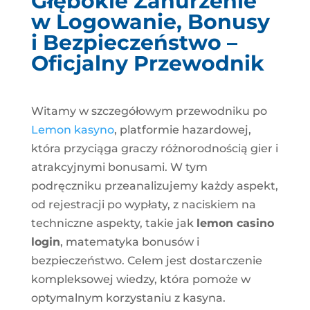
Głębokie Zanurzenie
w Logowanie, Bonusy
i Bezpieczeństwo –
Oficjalny Przewodnik
Witamy w szczegółowym przewodniku po
Lemon kasyno
, platformie hazardowej,
która przyciąga graczy różnorodnością gier i
atrakcyjnymi bonusami. W tym
podręczniku przeanalizujemy każdy aspekt,
od rejestracji po wypłaty, z naciskiem na
techniczne aspekty, takie jak
lemon casino
login
, matematyka bonusów i
bezpieczeństwo. Celem jest dostarczenie
kompleksowej wiedzy, która pomoże w
optymalnym korzystaniu z kasyna.