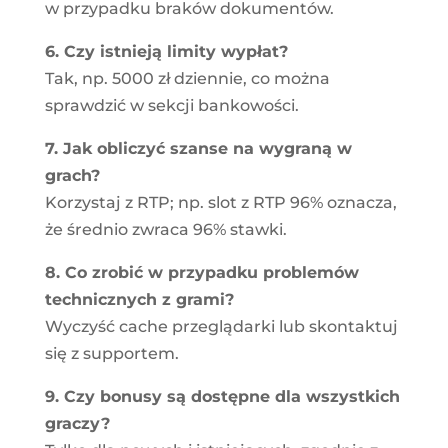
w przypadku braków dokumentów.
6. Czy istnieją limity wypłat?
Tak, np. 5000 zł dziennie, co można
sprawdzić w sekcji bankowości.
7. Jak obliczyć szanse na wygraną w
grach?
Korzystaj z RTP; np. slot z RTP 96% oznacza,
że średnio zwraca 96% stawki.
8. Co zrobić w przypadku problemów
technicznych z grami?
Wyczyść cache przeglądarki lub skontaktuj
się z supportem.
9. Czy bonusy są dostępne dla wszystkich
graczy?