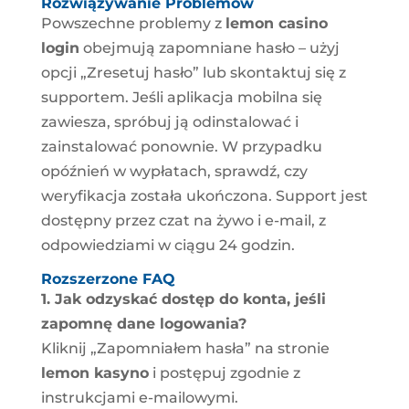
Rozwiązywanie Problemów
Powszechne problemy z
lemon casino
login
obejmują zapomniane hasło – użyj
opcji „Zresetuj hasło” lub skontaktuj się z
supportem. Jeśli aplikacja mobilna się
zawiesza, spróbuj ją odinstalować i
zainstalować ponownie. W przypadku
opóźnień w wypłatach, sprawdź, czy
weryfikacja została ukończona. Support jest
dostępny przez czat na żywo i e-mail, z
odpowiedziami w ciągu 24 godzin.
Rozszerzone FAQ
1. Jak odzyskać dostęp do konta, jeśli
zapomnę dane logowania?
Kliknij „Zapomniałem hasła” na stronie
lemon kasyno
i postępuj zgodnie z
instrukcjami e-mailowymi.