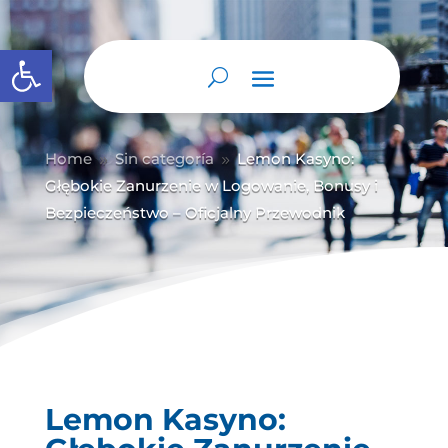
Abrir barra de herramientas
Home
Sin categoría
Lemon Kasyno:
9
9
Głębokie Zanurzenie w Logowanie, Bonusy i
Bezpieczeństwo – Oficjalny Przewodnik
Lemon Kasyno: