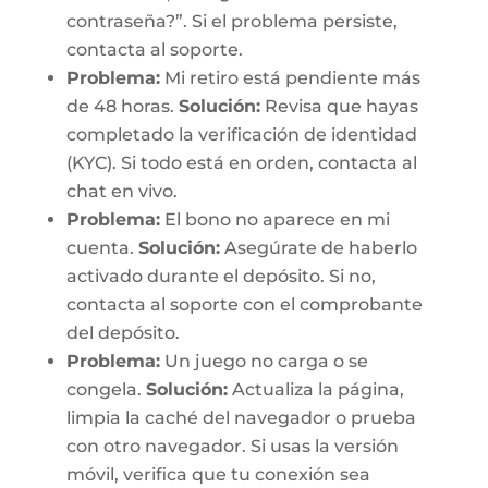
contraseña?”. Si el problema persiste,
contacta al soporte.
Problema:
Mi retiro está pendiente más
de 48 horas.
Solución:
Revisa que hayas
completado la verificación de identidad
(KYC). Si todo está en orden, contacta al
chat en vivo.
Problema:
El bono no aparece en mi
cuenta.
Solución:
Asegúrate de haberlo
activado durante el depósito. Si no,
contacta al soporte con el comprobante
del depósito.
Problema:
Un juego no carga o se
congela.
Solución:
Actualiza la página,
limpia la caché del navegador o prueba
con otro navegador. Si usas la versión
móvil, verifica que tu conexión sea