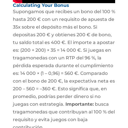
Calculating Your Bonus
Supongamos que recibes un bono del 100 %
hasta 200 € con un requisito de apuesta de
35x sobre el depósito más el bono. Si
depositas 200 € y obtienes 200 € de bono,
tu saldo total es 400 €. El importe a apostar
es: (200 + 200) × 35 = 14 000 €. Si juegas en
tragamonedas con un RTP del 96 %, la
pérdida esperada durante el cumplimiento
es: 14 000 × (1 – 0,96) = 560 €. Comparado
con el bono de 200 €, la expectativa neta es
200 – 560 = –360 €. Esto significa que, en
promedio, podrías perder dinero si no
juegas con estrategia.
Importante:
busca
tragamonedas que contribuyan al 100 % del
requisito y evita juegos con baja
contribución.