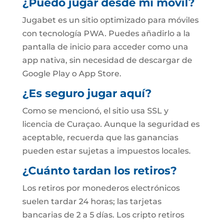
¿Puedo jugar desde mi móvil?
Jugabet es un sitio optimizado para móviles
con tecnología PWA. Puedes añadirlo a la
pantalla de inicio para acceder como una
app nativa, sin necesidad de descargar de
Google Play o App Store.
¿Es seguro jugar aquí?
Como se mencionó, el sitio usa SSL y
licencia de Curaçao. Aunque la seguridad es
aceptable, recuerda que las ganancias
pueden estar sujetas a impuestos locales.
¿Cuánto tardan los retiros?
Los retiros por monederos electrónicos
suelen tardar 24 horas; las tarjetas
bancarias de 2 a 5 días. Los cripto retiros