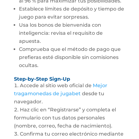
al 96 % para maximizar tus posibilidades.
Establece límites de depósito y tiempo de
juego para evitar sorpresas.
Usa los bonos de bienvenida con
inteligencia: revisa el requisito de
apuesta.
Comprueba que el método de pago que
prefieras esté disponible sin comisiones
ocultas.
Step-by-Step Sign-Up
Accede al sitio web oficial de
Mejor
tragamonedas de jugabet
desde tu
navegador.
Haz clic en “Registrarse” y completa el
formulario con tus datos personales
(nombre, correo, fecha de nacimiento).
Confirma tu correo electrónico mediante