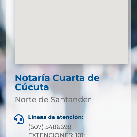
Notaría Cuarta de
Cúcuta
Norte de Santander
Líneas de atención:

(607) 5486698
EXTENCIONES: 101: