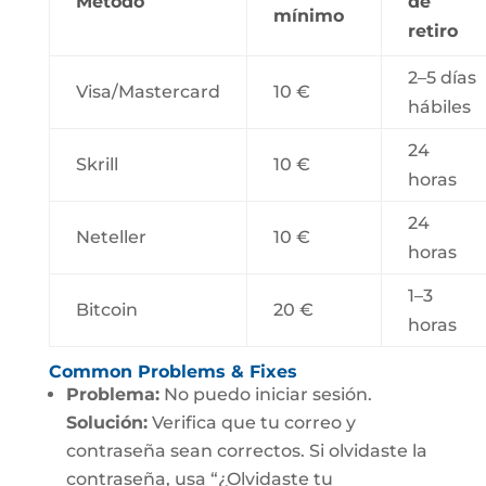
Método
de
mínimo
retiro
2–5 días
Visa/Mastercard
10 €
hábiles
24
Skrill
10 €
horas
24
Neteller
10 €
horas
1–3
Bitcoin
20 €
horas
Common Problems & Fixes
Problema:
No puedo iniciar sesión.
Solución:
Verifica que tu correo y
contraseña sean correctos. Si olvidaste la
contraseña, usa “¿Olvidaste tu