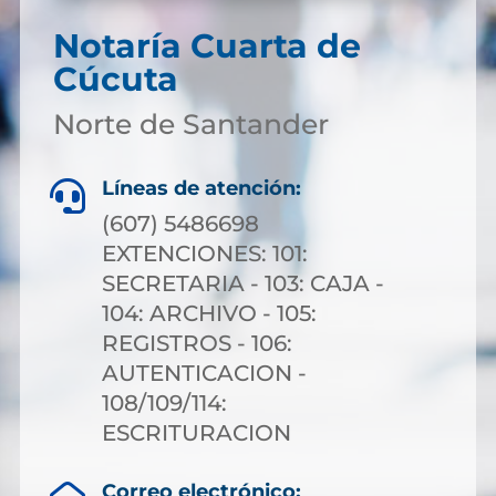
Notaría Cuarta de
Cúcuta
Norte de Santander
Líneas de atención:

(607) 5486698
EXTENCIONES: 101:
SECRETARIA - 103: CAJA -
104: ARCHIVO - 105:
REGISTROS - 106:
AUTENTICACION -
108/109/114:
ESCRITURACION
Correo electrónico: