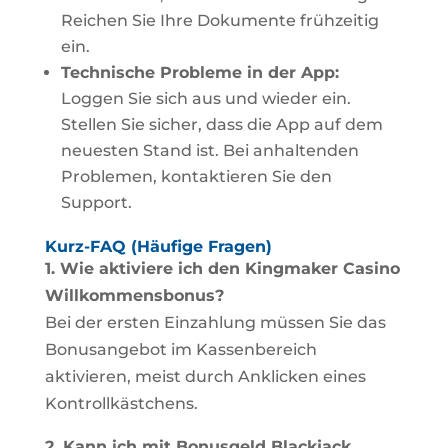
Reichen Sie Ihre Dokumente frühzeitig
ein.
Technische Probleme in der App:
Loggen Sie sich aus und wieder ein.
Stellen Sie sicher, dass die App auf dem
neuesten Stand ist. Bei anhaltenden
Problemen, kontaktieren Sie den
Support.
Kurz-FAQ (Häufige Fragen)
1. Wie aktiviere ich den Kingmaker Casino
Willkommensbonus?
Bei der ersten Einzahlung müssen Sie das
Bonusangebot im Kassenbereich
aktivieren, meist durch Anklicken eines
Kontrollkästchens.
2. Kann ich mit Bonusgeld Blackjack