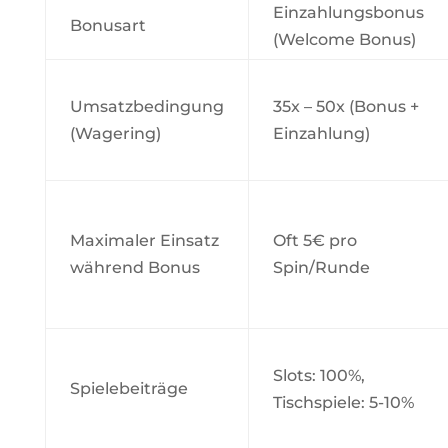
Einzahlungsbonus
Bonusart
(Welcome Bonus)
Umsatzbedingung
35x – 50x (Bonus +
(Wagering)
Einzahlung)
Maximaler Einsatz
Oft 5€ pro
während Bonus
Spin/Runde
Slots: 100%,
Spielebeiträge
Tischspiele: 5-10%