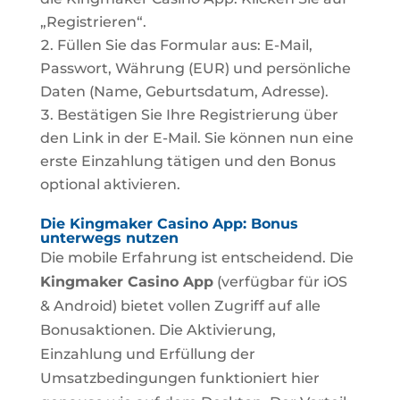
„Registrieren“.
Füllen Sie das Formular aus: E-Mail,
Passwort, Währung (EUR) und persönliche
Daten (Name, Geburtsdatum, Adresse).
Bestätigen Sie Ihre Registrierung über
den Link in der E-Mail. Sie können nun eine
erste Einzahlung tätigen und den Bonus
optional aktivieren.
Die Kingmaker Casino App: Bonus
unterwegs nutzen
Die mobile Erfahrung ist entscheidend. Die
Kingmaker Casino App
(verfügbar für iOS
& Android) bietet vollen Zugriff auf alle
Bonusaktionen. Die Aktivierung,
Einzahlung und Erfüllung der
Umsatzbedingungen funktioniert hier