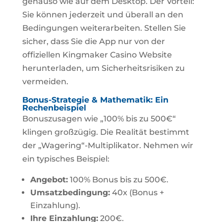
genauso wie auf dem Desktop. Der Vorteil:
Sie können jederzeit und überall an den
Bedingungen weiterarbeiten. Stellen Sie
sicher, dass Sie die App nur von der
offiziellen Kingmaker Casino Website
herunterladen, um Sicherheitsrisiken zu
vermeiden.
Bonus-Strategie & Mathematik: Ein
Rechenbeispiel
Bonuszusagen wie „100% bis zu 500€“
klingen großzügig. Die Realität bestimmt
der „Wagering“-Multiplikator. Nehmen wir
ein typisches Beispiel:
Angebot:
100% Bonus bis zu 500€.
Umsatzbedingung:
40x (Bonus +
Einzahlung).
Ihre Einzahlung:
200€.