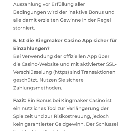
Auszahlung vor Erfüllung aller
Bedingungen wird der inaktive Bonus und
alle damit erzielten Gewinne in der Regel
storniert.
5. Ist die Kingmaker Casino App sicher für
Einzahlungen?
Bei Verwendung der offiziellen App über
die Casino-Website und mit aktivierter SSL-
Verschlüsselung (https) sind Transaktionen
geschützt. Nutzen Sie sichere
Zahlungsmethoden.
Fazit:
Ein Bonus bei Kingmaker Casino ist
ein nützliches Tool zur Verlängerung der
Spielzeit und zur Risikostreuung, jedoch
kein garantierter Geldgewinn. Der Schlüssel