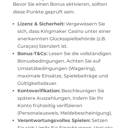
Bevor Sie einen Bonus aktivieren, sollten
diese Punkte geprüft sein:
Lizenz & Sicherheit:
Vergewissern Sie
sich, dass Kingmaker Casino unter einer
anerkannten Glücksspielbehörde (z.B.
Curaçao) lizenziert ist.
Bonus-T&Cs:
Lesen Sie die vollständigen
Bonusbedingungen. Achten Sie auf
Umsatzbedingungen (Wagering),
maximale Einsätze, Spielebeiträge und
Gültigkeitsdauer.
Kontoverifikation:
Beschleunigen Sie
spätere Auszahlungen, indem Sie Ihr
Konto frühzeitig verifizieren
(Personalausweis, Meldebescheinigung).
Verantwortungsvolles Spielen:
Setzen
Sie sich Limits für Einzahlungen, Verluste