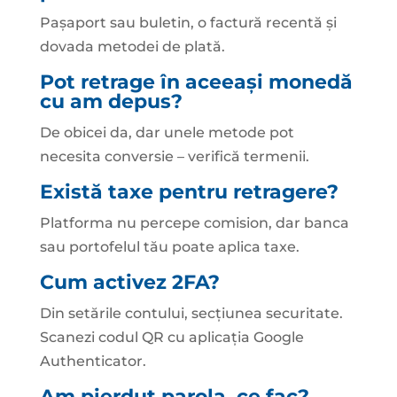
Pașaport sau buletin, o factură recentă și
dovada metodei de plată.
Pot retrage în aceeași monedă
cu am depus?
De obicei da, dar unele metode pot
necesita conversie – verifică termenii.
Există taxe pentru retragere?
Platforma nu percepe comision, dar banca
sau portofelul tău poate aplica taxe.
Cum activez 2FA?
Din setările contului, secțiunea securitate.
Scanezi codul QR cu aplicația Google
Authenticator.
Am pierdut parola, ce fac?