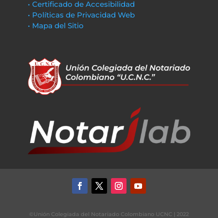
• Certificado de Accesibilidad
• Políticas de Privacidad Web
• Mapa del Sitio
©Unión Colegiada del Notariado Colombiano UCNC | 2022