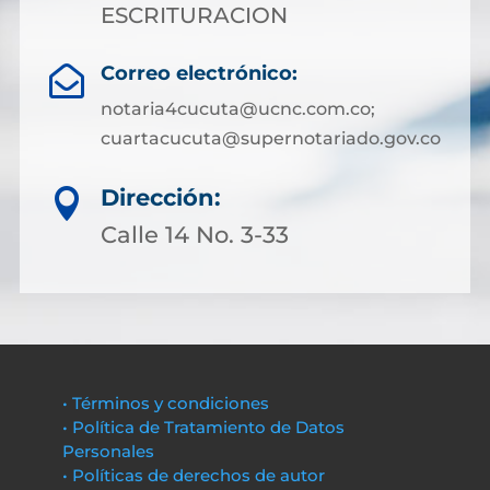
ESCRITURACION
Correo electrónico:

notaria4cucuta@ucnc.com.co;
cuartacucuta@supernotariado.gov.co
Dirección:

Calle 14 No. 3-33
• Términos y condiciones
• Política de Tratamiento de Datos
Personales
• Políticas de derechos de autor