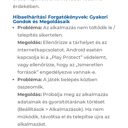
érdekében.
Hibaelhárítási Forgatókönyvek: Gyakori
Gondok és Megoldásaik
Probléma:
Az alkalmazás nem töltődik le /
telepítés sikertelen.
Megoldás:
Ellenőrizze a tárhelyet és az
internetkapcsolatot. Android esetén
kapcsolja ki a „Play Protect” védelemt,
vagy ellenőrizze, hogy az „Ismeretlen
források” engedélyezve vannak-e.
Probléma:
A játék belépés közben
összeomlik.
Megoldás:
Próbálja meg az alkalmazás
adatainak és gyorsítótárának törlését
(Beállítások > Alkalmazások). Ha nem
működik, távolítsa el és telepítse újra az
alkalmazást.