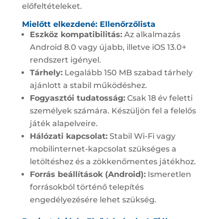
előfeltételeket.
Mielőtt elkezdené: Ellenőrzőlista
Eszköz kompatibilitás:
Az alkalmazás
Android 8.0 vagy újabb, illetve iOS 13.0+
rendszert igényel.
Tárhely:
Legalább 150 MB szabad tárhely
ajánlott a stabil működéshez.
Fogyasztói tudatosság:
Csak 18 év feletti
személyek számára. Készüljön fel a felelős
játék alapelveire.
Hálózati kapcsolat:
Stabil Wi-Fi vagy
mobilinternet-kapcsolat szükséges a
letöltéshez és a zökkenőmentes játékhoz.
Forrás beállítások (Android):
Ismeretlen
forrásokból történő telepítés
engedélyezésére lehet szükség.