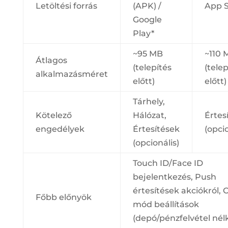
Letöltési forrás
(APK) /
App S
Google
Play*
~95 MB
~110 
Átlagos
(telepítés
(telep
alkalmazásméret
előtt)
előtt)
Tárhely,
Kötelező
Hálózat,
Értes
engedélyek
Értesítések
(opcio
(opcionális)
Touch ID/Face ID
bejelentkezés, Push
értesítések akciókról, O
Főbb előnyök
mód beállítások
(depó/pénzfelvétel nélk