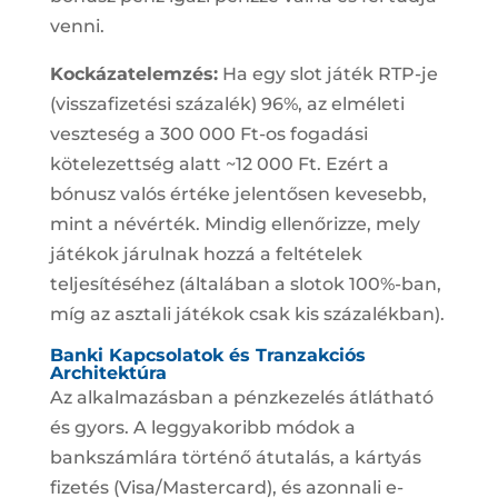
venni.
Kockázatelemzés:
Ha egy slot játék RTP-je
(visszafizetési százalék) 96%, az elméleti
veszteség a 300 000 Ft-os fogadási
kötelezettség alatt ~12 000 Ft. Ezért a
bónusz valós értéke jelentősen kevesebb,
mint a névérték. Mindig ellenőrizze, mely
játékok járulnak hozzá a feltételek
teljesítéséhez (általában a slotok 100%-ban,
míg az asztali játékok csak kis százalékban).
Banki Kapcsolatok és Tranzakciós
Architektúra
Az alkalmazásban a pénzkezelés átlátható
és gyors. A leggyakoribb módok a
bankszámlára történő átutalás, a kártyás
fizetés (Visa/Mastercard), és azonnali e-