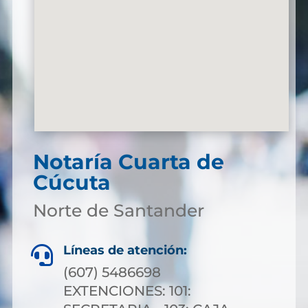
Notaría Cuarta de
Cúcuta
Norte de Santander
Líneas de atención:

(607) 5486698
EXTENCIONES: 101: