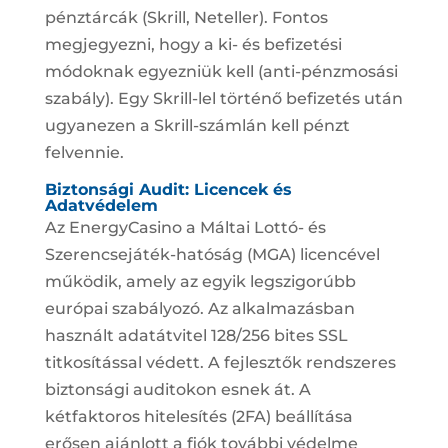
pénztárcák (Skrill, Neteller). Fontos
megjegyezni, hogy a ki- és befizetési
módoknak egyezniük kell (anti-pénzmosási
szabály). Egy Skrill-lel történő befizetés után
ugyanezen a Skrill-számlán kell pénzt
felvennie.
Biztonsági Audit: Licencek és
Adatvédelem
Az EnergyCasino a Máltai Lottó- és
Szerencsejáték-hatóság (MGA) licencével
működik, amely az egyik legszigorúbb
európai szabályozó. Az alkalmazásban
használt adatátvitel 128/256 bites SSL
titkosítással védett. A fejlesztők rendszeres
biztonsági auditokon esnek át. A
kétfaktoros hitelesítés (2FA) beállítása
erősen ajánlott a fiók további védelme