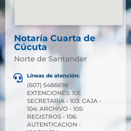
Notaría Cuarta de
Cúcuta
Norte de Santander
Líneas de atención:

(607) 5486698
EXTENCIONES: 101:
SECRETARIA - 103: CAJA -
104: ARCHIVO - 105:
REGISTROS - 106:
AUTENTICACION -