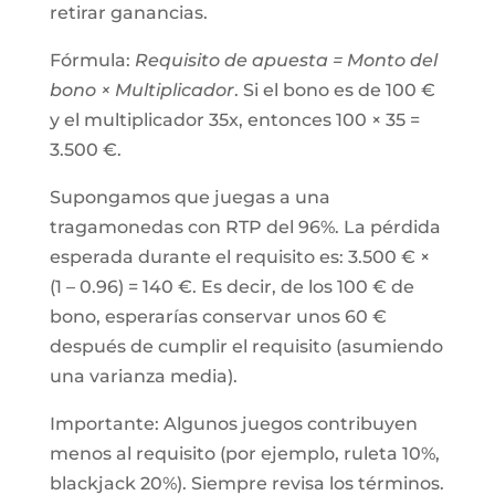
retirar ganancias.
Fórmula:
Requisito de apuesta = Monto del
bono × Multiplicador
. Si el bono es de 100 €
y el multiplicador 35x, entonces 100 × 35 =
3.500 €.
Supongamos que juegas a una
tragamonedas con RTP del 96%. La pérdida
esperada durante el requisito es: 3.500 € ×
(1 – 0.96) = 140 €. Es decir, de los 100 € de
bono, esperarías conservar unos 60 €
después de cumplir el requisito (asumiendo
una varianza media).
Importante: Algunos juegos contribuyen
menos al requisito (por ejemplo, ruleta 10%,
blackjack 20%). Siempre revisa los términos.