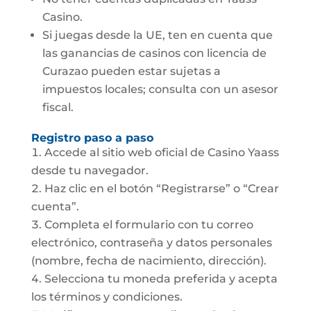
Casino.
Si juegas desde la UE, ten en cuenta que
las ganancias de casinos con licencia de
Curazao pueden estar sujetas a
impuestos locales; consulta con un asesor
fiscal.
Registro paso a paso
Accede al sitio web oficial de Casino Yaass
desde tu navegador.
Haz clic en el botón “Registrarse” o “Crear
cuenta”.
Completa el formulario con tu correo
electrónico, contraseña y datos personales
(nombre, fecha de nacimiento, dirección).
Selecciona tu moneda preferida y acepta
los términos y condiciones.