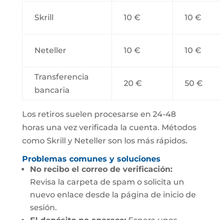
Skrill
10 €
10 €
Neteller
10 €
10 €
Transferencia
20 €
50 €
bancaria
Los retiros suelen procesarse en 24-48
horas una vez verificada la cuenta. Métodos
como Skrill y Neteller son los más rápidos.
Problemas comunes y soluciones
No recibo el correo de verificación:
Revisa la carpeta de spam o solicita un
nuevo enlace desde la página de inicio de
sesión.