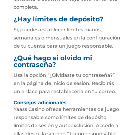
completa.
¿Hay límites de depósito?
Sí, puedes establecer límites diarios,
semanales o mensuales en la configuración
de tu cuenta para un juego responsable.
¿Qué hago si olvido mi
contraseña?
Usa la opción “¿Olvidaste tu contraseña?”
en la página de inicio de sesión. Recibirás
un enlace para restablecerla en tu correo.
Consejos adicionales
Yaass Casino ofrece herramientas de juego
responsable como límites de depósito,
límites de sesión y autoexclusión. Accede a
ellas desde la sección “Juego responsable”