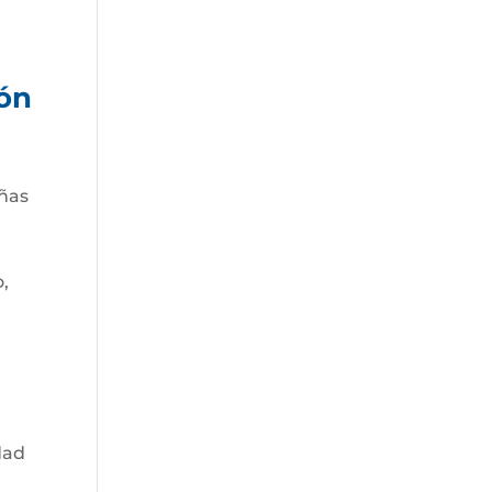
ión
añas
,
dad