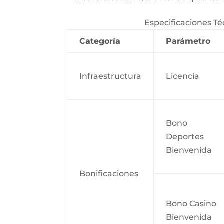
Especificaciones Té
Categoría
Parámetro
Infraestructura
Licencia
Bono
Deportes
Bienvenida
Bonificaciones
Bono Casino
Bienvenida