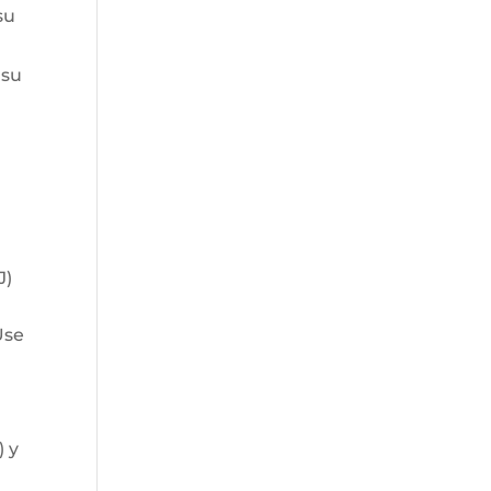
su
 su
J)
Use
) y