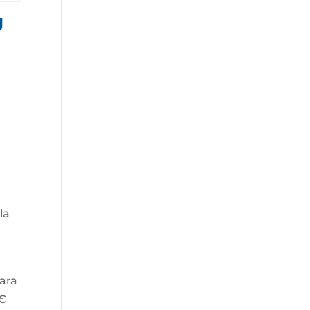
g
la
Para
0€