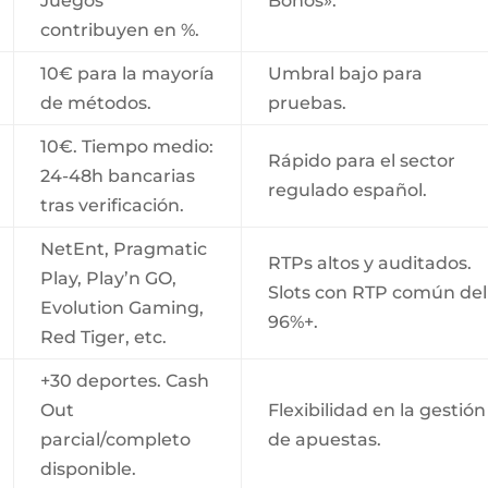
Juegos
Bonos».
contribuyen en %.
10€ para la mayoría
Umbral bajo para
de métodos.
pruebas.
10€. Tiempo medio:
Rápido para el sector
24-48h bancarias
regulado español.
tras verificación.
NetEnt, Pragmatic
RTPs altos y auditados.
Play, Play’n GO,
Slots con RTP común del
Evolution Gaming,
96%+.
Red Tiger, etc.
+30 deportes. Cash
Out
Flexibilidad en la gestión
parcial/completo
de apuestas.
disponible.