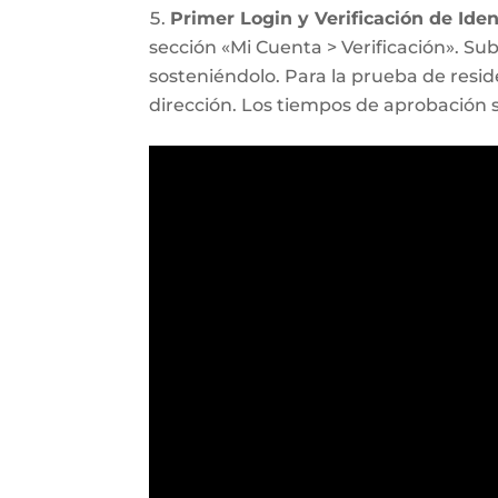
Primer Login y Verificación de Iden
sección «Mi Cuenta > Verificación». Su
sosteniéndolo. Para la prueba de reside
dirección. Los tiempos de aprobación s