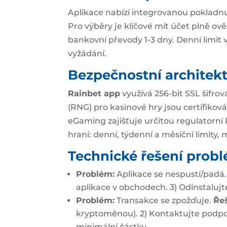
Aplikace nabízí integrovanou pokladnu
Pro výběry je klíčové mít účet plně ově
bankovní převody 1-3 dny. Denní limit 
vyžádání.
Bezpečnostní architek
Rainbet app
využívá 256-bit SSL šifro
(RNG) pro kasinové hry jsou certifikov
eGaming zajišťuje určitou regulatorní
hraní: denní, týdenní a měsíční limity, 
Technické řešení prob
Problém:
Aplikace se nespustí/padá
aplikace v obchodech. 3) Odinstalujte
Problém:
Transakce se zpožďuje.
Řeš
kryptoměnou). 2) Kontaktujte podporu
minimální částky.