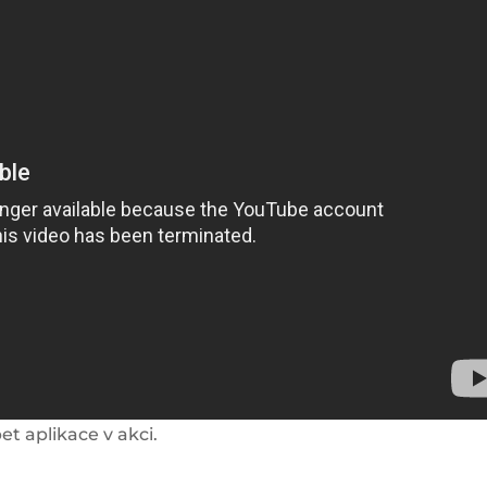
t aplikace v akci.