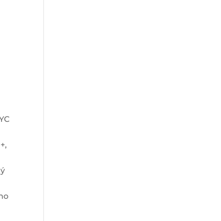
o
KYC
+,
lý
ho