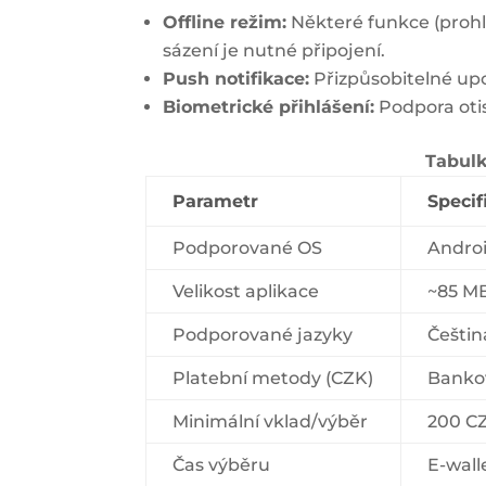
Offline režim:
Některé funkce (prohlíž
sázení je nutné připojení.
Push notifikace:
Přizpůsobitelné upo
Biometrické přihlášení:
Podpora otis
Tabulk
Parametr
Specif
Podporované OS
Androi
Velikost aplikace
~85 MB
Podporované jazyky
Češtin
Platební metody (CZK)
Bankov
Minimální vklad/výběr
200 C
Čas výběru
E-wall