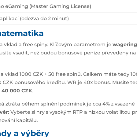
ao eGaming (Master Gaming License)
 aplikaci (odezva do 2 minut)
matematika
na vklad a free spiny. Klíčovým parametrem je
wagerin
usíte vsadit, než budou bonusové peníze převedeny na
a vklad 1000 CZK + 50 free spinů. Celkem máte tedy 1
00 CZK bonusového kreditu. WR je 40x bonus. Musíte te
=
40 000 CZK
.
cká ztráta během splnění podmínek je cca 4% z vsazené
věr:
Vyberte si hry s vysokým RTP a nízkou volatilitou p
hování kapitálu.
ady a výběry