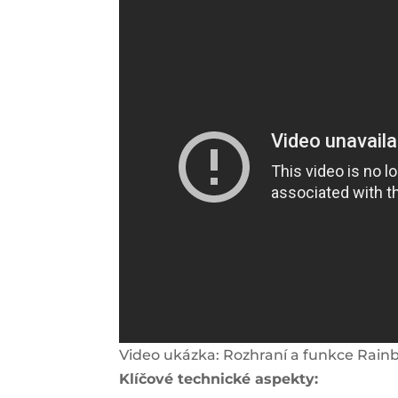
Video ukázka: Rozhraní a funkce Rainbe
Klíčové technické aspekty: