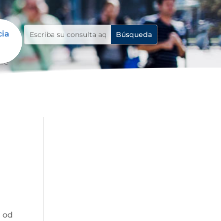
cia
áře
, od