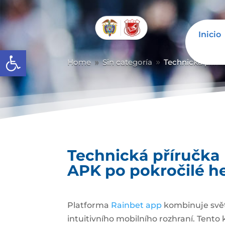
Inicio
Abrir barra de herramientas
Home
Sin categoría
Technická příru
9
9
Technická příručka 
APK po pokročilé h
Platforma
Rainbet app
kombinuje svět
intuitivního mobilního rozhraní. Tent