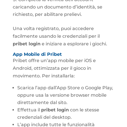
caricando un documento d’identità, se
richiesto, per abilitare prelievi.
Una volta registrato, puoi accedere
facilmente usando le credenziali per il
pribet login
e iniziare a esplorare i giochi.
App Mobile di Pribet
Pribet offre un’app mobile per iOS e
Android, ottimizzata per il gioco in
movimento. Per installarla:
Scarica l’app dall’App Store o Google Play,
oppure usa la versione browser mobile
direttamente dal sito.
Effettua il
pribet login
con le stesse
credenziali del desktop.
L’app include tutte le funzionalità