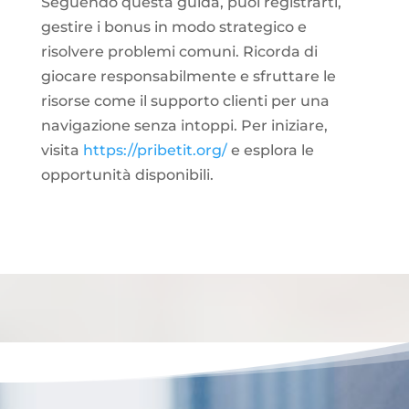
Seguendo questa guida, puoi registrarti,
gestire i bonus in modo strategico e
risolvere problemi comuni. Ricorda di
giocare responsabilmente e sfruttare le
risorse come il supporto clienti per una
navigazione senza intoppi. Per iniziare,
visita
https://pribetit.org/
e esplora le
opportunità disponibili.