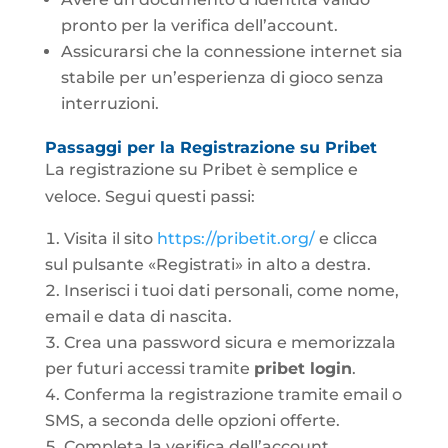
pronto per la verifica dell’account.
Assicurarsi che la connessione internet sia
stabile per un’esperienza di gioco senza
interruzioni.
Passaggi per la Registrazione su Pribet
La registrazione su Pribet è semplice e
veloce. Segui questi passi:
Visita il sito
https://pribetit.org/
e clicca
sul pulsante «Registrati» in alto a destra.
Inserisci i tuoi dati personali, come nome,
email e data di nascita.
Crea una password sicura e memorizzala
per futuri accessi tramite
pribet login
.
Conferma la registrazione tramite email o
SMS, a seconda delle opzioni offerte.
Completa la verifica dell’account