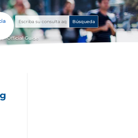
cia
 – Official Guide
ng