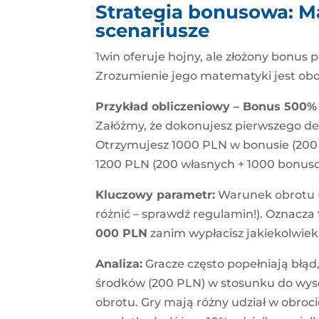
Strategia bonusowa: Ma
scenariusze
1win oferuje hojny, ale złożony bonus 
Zrozumienie jego matematyki jest ob
Przykład obliczeniowy – Bonus 500%
Załóżmy, że dokonujesz pierwszego d
Otrzymujesz 1000 PLN w bonusie (200 
1200 PLN (200 własnych + 1000 bonus
Kluczowy parametr:
Warunek obrotu (
różnić – sprawdź regulamin!). Oznacza 
000 PLN
zanim wypłacisz jakiekolwie
Analiza:
Gracze często popełniają błąd
środków (200 PLN) w stosunku do wy
obrotu. Gry mają różny udział w obroci