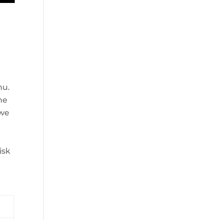
nu.
ne
owe
isk