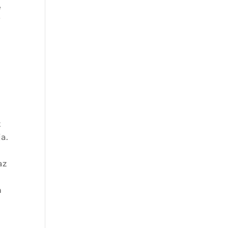
e
i
t
a.
d
az
h