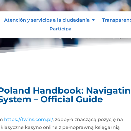
Atención y servicios a la ciudadanía
Transparen
Participa
1win Poland Handbook: Navigating the App & Banking System
n Poland Handbook: Navigati
ystem – Official Guide
em
https://1wins.com.pl/
, zdobyła znaczącą pozycję na
 klasyczne kasyno online z pełnoprawną księgarnią