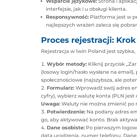
Wsparcie językowe:
Strona i aplikac
interfejsie, jak i u obsługi klienta.
Responsywność:
Platforma jest w p
najlepszych wrażeń zaleca się pobra
Proces rejestracji: Kr
Rejestracja w 1win Poland jest szybka,
Wybór metody:
Kliknij przycisk „Za
(losowy login/hasło wysłane na email),
społecznościowe (najszybsza, ale poten
Formularz:
Wprowadź swój adres emai
cyfry), wybierz walutę konta (PLN jest
Uwaga:
Waluty nie można zmienić po re
Potwierdzenie:
Na podany adres ema
go, aby aktywować konto. Brak aktywac
Dane osobiste:
Po pierwszym logowan
data urodzenia, numer telefonu. Dan