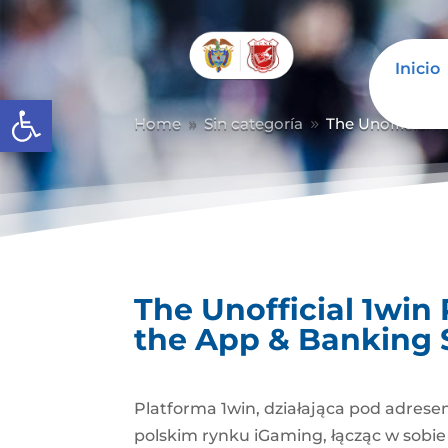
Inicio
Abrir barra de herramientas
Home
Sin categoría
The Unofficial 
9
9
The Unofficial 1wi
the App & Banking S
Platforma 1win, działająca pod adres
polskim rynku iGaming, łącząc w sobie