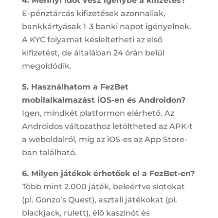
4. Mennyi időt vesz igénybe a kifizetés?
E-pénztárcás kifizetések azonnaliak,
bankkártyásak 1-3 banki napot igényelnek.
A KYC folyamat késleltetheti az első
kifizetést, de általában 24 órán belül
megoldódik.
5. Használhatom a FezBet
mobilalkalmazást iOS-en és Androidon?
Igen, mindkét platformon elérhető. Az
Androidos változathoz letöltheted az APK-t
a weboldalról, míg az iOS-es az App Store-
ban található.
6. Milyen játékok érhetőek el a FezBet-en?
Több mint 2.000 játék, beleértve slotokat
(pl. Gonzo’s Quest), asztali játékokat (pl.
blackjack, rulett), élő kaszinót és