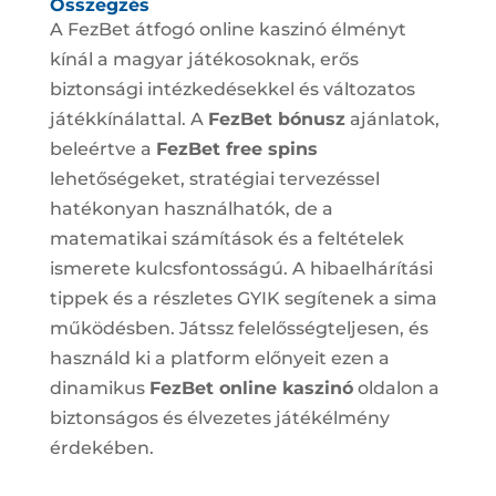
Összegzés
A FezBet átfogó online kaszinó élményt
kínál a magyar játékosoknak, erős
biztonsági intézkedésekkel és változatos
játékkínálattal. A
FezBet bónusz
ajánlatok,
beleértve a
FezBet free spins
lehetőségeket, stratégiai tervezéssel
hatékonyan használhatók, de a
matematikai számítások és a feltételek
ismerete kulcsfontosságú. A hibaelhárítási
tippek és a részletes GYIK segítenek a sima
működésben. Játssz felelősségteljesen, és
használd ki a platform előnyeit ezen a
dinamikus
FezBet online kaszinó
oldalon a
biztonságos és élvezetes játékélmény
érdekében.