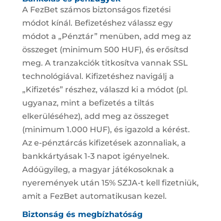
A FezBet számos biztonságos fizetési
módot kínál. Befizetéshez válassz egy
módot a „Pénztár” menüben, add meg az
összeget (minimum 500 HUF), és erősítsd
meg. A tranzakciók titkosítva vannak SSL
technológiával. Kifizetéshez navigálj a
„Kifizetés” részhez, válaszd ki a módot (pl.
ugyanaz, mint a befizetés a tiltás
elkerüléséhez), add meg az összeget
(minimum 1.000 HUF), és igazold a kérést.
Az e-pénztárcás kifizetések azonnaliak, a
bankkártyásak 1-3 napot igényelnek.
Adóügyileg, a magyar játékosoknak a
nyeremények után 15% SZJA-t kell fizetniük,
amit a FezBet automatikusan kezel.
Biztonság és megbízhatóság