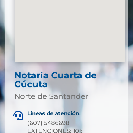
Notaría Cuarta de
Cúcuta
Norte de Santander
Líneas de atención:

(607) 5486698
EXTENCIONES: 101: