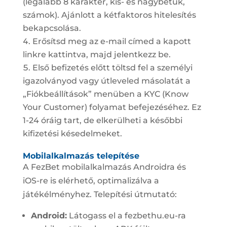
(legalább 8 karakter, kis- és nagybetűk,
számok). Ajánlott a kétfaktoros hitelesítés
bekapcsolása.
Erősítsd meg az e-mail címed a kapott
linkre kattintva, majd jelentkezz be.
Első befizetés előtt töltsd fel a személyi
igazolványod vagy útleveled másolatát a
„Fiókbeállítások” menüben a KYC (Know
Your Customer) folyamat befejezéséhez. Ez
1-24 óráig tart, de elkerülheti a későbbi
kifizetési késedelmeket.
Mobilalkalmazás telepítése
A FezBet mobilalkalmazás Androidra és
iOS-re is elérhető, optimalizálva a
játékélményhez. Telepítési útmutató:
Android:
Látogass el a fezbethu.eu-ra