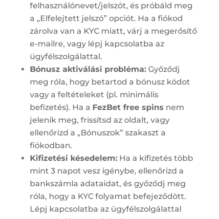
felhasználónevet/jelszót, és próbáld meg
a „Elfelejtett jelszó” opciót. Ha a fiókod
zárolva van a KYC miatt, várj a megerősítő
e-mailre, vagy lépj kapcsolatba az
ügyfélszolgálattal.
Bónusz aktiválási probléma:
Győződj
meg róla, hogy betartod a bónusz kódot
vagy a feltételeket (pl. minimális
befizetés). Ha a
FezBet free spins
nem
jelenik meg, frissítsd az oldalt, vagy
ellenőrizd a „Bónuszok” szakaszt a
fiókodban.
Kifizetési késedelem:
Ha a kifizetés több
mint 3 napot vesz igénybe, ellenőrizd a
bankszámla adataidat, és győződj meg
róla, hogy a KYC folyamat befejeződött.
Lépj kapcsolatba az ügyfélszolgálattal