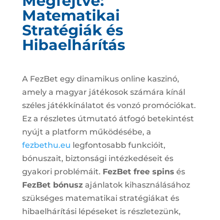
Megfejtve:
Matematikai
Stratégiák és
Hibaelhárítás
A FezBet egy dinamikus online kaszinó,
amely a magyar játékosok számára kínál
széles játékkínálatot és vonzó promóciókat.
Ez a részletes útmutató átfogó betekintést
nyújt a platform működésébe, a
fezbethu.eu
legfontosabb funkcióit,
bónuszait, biztonsági intézkedéseit és
gyakori problémáit.
FezBet free spins
és
FezBet bónusz
ajánlatok kihasználásához
szükséges matematikai stratégiákat és
hibaelhárítási lépéseket is részletezünk,