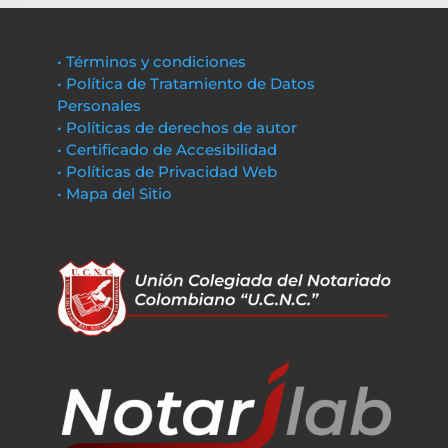
• Términos y condiciones
• Política de Tratamiento de Datos
Personales
• Políticas de derechos de autor
• Certificado de Accesibilidad
• Políticas de Privacidad Web
• Mapa del Sitio