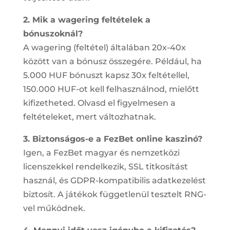
2. Mik a wagering feltételek a
bónuszoknál?
A wagering (feltétel) általában 20x-40x
között van a bónusz összegére. Például, ha
5.000 HUF bónuszt kapsz 30x feltétellel,
150.000 HUF-ot kell felhasználnod, mielőtt
kifizetheted. Olvasd el figyelmesen a
feltételeket, mert változhatnak.
3. Biztonságos-e a FezBet online kaszinó?
Igen, a FezBet magyar és nemzetközi
licenszekkel rendelkezik, SSL titkosítást
használ, és GDPR-kompatibilis adatkezelést
biztosít. A játékok függetlenül tesztelt RNG-
vel működnek.