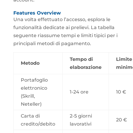
Features Overview
Una volta effettuato l’accesso, esplora le
funzionalità dedicate ai prelievi. La tabella
seguente riassume tempi e limiti tipici per i
principali metodi di pagamento.
Tempo di
Limite
Metodo
elaborazione
minim
Portafoglio
elettronico
1-24 ore
10 €
(Skrill,
Neteller)
Carta di
2-5 giorni
20 €
credito/debito
lavorativi