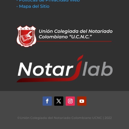
• Mapa del Sitio
©Unión Colegiada del Notariado Colombiano UCNC | 2022