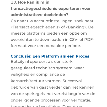
Hoe kan ik mijn
transactiegeschiedenis exporteren voor
administratieve doeleinden?
Ga naar uw accountinstellingen, zoek naar
«Transactiegeschiedenis» of «Banking». De
meeste platforms bieden een optie om
overzichten te downloaden in CSV- of PDF-
formaat voor een bepaalde periode.
Conclusie: Een Platform als een Proces
Betcity nl opereert als een sterk
gereguleerd technisch systeem, waar
veiligheid en compliance de
kernarchitectuur vormen. Succesvol
gebruik ervan gaat verder dan het kennen
van de spelregels; het vereist begrip van de
onderliggende processen voor verificatie,
transacties en beveiliging. Door deze