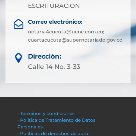
ESCRITURACION
Correo electrónico:

notaria4cucuta@ucnc.com.co;
cuartacucuta@supernotariado.gov.co
Dirección:

Calle 14 No. 3-33
• Términos y condiciones
• Política de Tratamiento de Datos
Personales
• Políticas de derechos de autor