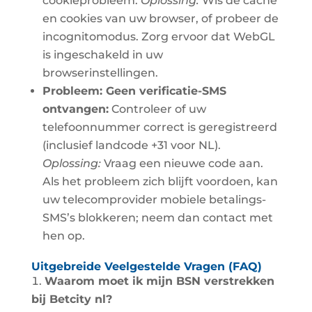
cookieprobleem.
Oplossing:
Wis de cache
en cookies van uw browser, of probeer de
incognitomodus. Zorg ervoor dat WebGL
is ingeschakeld in uw
browserinstellingen.
Probleem: Geen verificatie-SMS
ontvangen:
Controleer of uw
telefoonnummer correct is geregistreerd
(inclusief landcode +31 voor NL).
Oplossing:
Vraag een nieuwe code aan.
Als het probleem zich blijft voordoen, kan
uw telecomprovider mobiele betalings-
SMS’s blokkeren; neem dan contact met
hen op.
Uitgebreide Veelgestelde Vragen (FAQ)
Waarom moet ik mijn BSN verstrekken
bij Betcity nl?