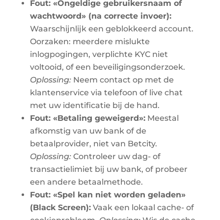
Fout: «Ongeldige gebruikersnaam of
wachtwoord» (na correcte invoer):
Waarschijnlijk een geblokkeerd account.
Oorzaken: meerdere mislukte
inlogpogingen, verplichte KYC niet
voltooid, of een beveiligingsonderzoek.
Oplossing:
Neem contact op met de
klantenservice via telefoon of live chat
met uw identificatie bij de hand.
Fout: «Betaling geweigerd»:
Meestal
afkomstig van uw bank of de
betaalprovider, niet van Betcity.
Oplossing:
Controleer uw dag- of
transactielimiet bij uw bank, of probeer
een andere betaalmethode.
Fout: «Spel kan niet worden geladen»
(Black Screen):
Vaak een lokaal cache- of