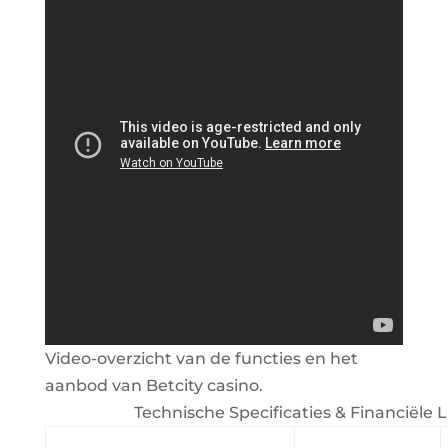
Video-overzicht van de functies en het
aanbod van Betcity casino.
Technische Specificaties & Financiële L