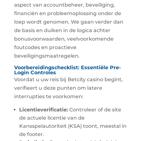
aspect van accountbeheer, beveiliging,
financiën en probleemoplossing onder de
loep wordt genomen. We gaan verder dan
de basis en duiken in de logica achter
bonusvoorwaarden, veelvoorkomende
foutcodes en proactieve
beveiligingsmaatregelen.
Voorbereidingschecklist: Essentiële Pre-
Login Controles
Voordat u uw reis bij Betcity casino begint,
verifieert u deze punten om latere
interrupties te voorkomen:
Licentieverificatie:
Controleer of de site
de actuele licentie van de
Kansspelautoriteit (KSA) toont, meestal in
de footer.