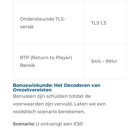
Ondersteunde TLS-
TLS 1.3
versie
RTP (Return to Player)
94% – 99%+
Bereik
Bonuswiskunde: Het Decoderen van
Omzetvereisten
Bonussen zijn schulden totdat de
voorwaarden zijn vervuld. Laten we een
realistisch scenario berekenen.
Scenario:
U ontvangt een €50