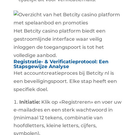
Het Betcity casino platform biedt een
gestroomlijnde interface waar veilig
inloggen de toegangspoort is tot het
volledige aanbod.
Registratie- & Verificatieprotocol: Een
Stapsgewijze Analyse
Het accountcreatieproces bij Betcity nl is
een beveiligingspoort. Elke stap heeft een
specifiek doel.
Initiatie:
Klik op «Registreren» en voer uw
e-mailadres en een sterk wachtwoord in
(minimaal 12 tekens, combinatie van
hoofdletters, kleine letters, cijfers,
symbolen).