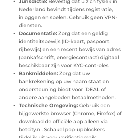
Jurisdictie:
Bevestig dat u zich fysiek in
Nederland bevindt tijdens registratie,
inloggen en spelen. Gebruik geen VPN-
diensten.
Documentatie:
Zorg dat een geldig
identiteitsbewijs (ID-kaart, paspoort,
rijbewijs) en een recent bewijs van adres
(bankafschrift, energiecontract) digitaal
beschikbaar zijn voor KYC-controles.
Bankmiddelen:
Zorg dat uw
bankrekening op uw naam staat en
ondersteuning biedt voor iDEAL of
andere aangeboden betaalmethoden.
Technische Omgeving:
Gebruik een
bijgewerkte browser (Chrome, Firefox) of
download de officiële app alleen via
betcity.nl. Schakel pop-upblockers
tijdelijk uit voor verificatiemails.