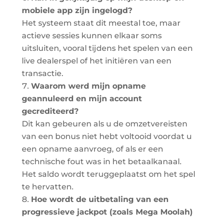
mobiele app zijn ingelogd?
Het systeem staat dit meestal toe, maar
actieve sessies kunnen elkaar soms
uitsluiten, vooral tijdens het spelen van een
live dealerspel of het initiëren van een
transactie.
Waarom werd mijn opname
geannuleerd en mijn account
gecrediteerd?
Dit kan gebeuren als u de omzetvereisten
van een bonus niet hebt voltooid voordat u
een opname aanvroeg, of als er een
technische fout was in het betaalkanaal.
Het saldo wordt teruggeplaatst om het spel
te hervatten.
Hoe wordt de uitbetaling van een
progressieve jackpot (zoals Mega Moolah)