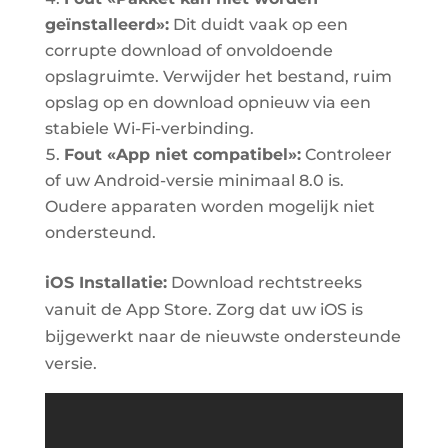
geïnstalleerd»:
Dit duidt vaak op een
corrupte download of onvoldoende
opslagruimte. Verwijder het bestand, ruim
opslag op en download opnieuw via een
stabiele Wi-Fi-verbinding.
Fout «App niet compatibel»:
Controleer
of uw Android-versie minimaal 8.0 is.
Oudere apparaten worden mogelijk niet
ondersteund.
iOS Installatie:
Download rechtstreeks
vanuit de App Store. Zorg dat uw iOS is
bijgewerkt naar de nieuwste ondersteunde
versie.