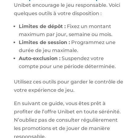
Unibet encourage le jeu responsable. Voici
quelques outils à votre disposition :
Limites de dépôt :
Fixez un montant
maximum par jour, semaine ou mois.
Limites de session :
Programmez une
durée de jeu maximale.
Auto-exclusion :
Suspendez votre
compte pour une période déterminée.
Utilisez ces outils pour garder le contrôle de
votre expérience de jeu.
En suivant ce guide, vous êtes prêt à
profiter de l’offre Unibet en toute sérénité.
N’oubliez pas de consulter régulièrement
les promotions et de jouer de manière
responsable.