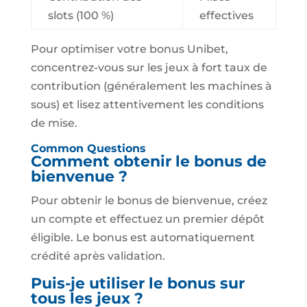
slots (100 %)
effectives
Pour optimiser votre bonus Unibet,
concentrez-vous sur les jeux à fort taux de
contribution (généralement les machines à
sous) et lisez attentivement les conditions
de mise.
Common Questions
Comment obtenir le bonus de
bienvenue ?
Pour obtenir le bonus de bienvenue, créez
un compte et effectuez un premier dépôt
éligible. Le bonus est automatiquement
crédité après validation.
Puis-je utiliser le bonus sur
tous les jeux ?