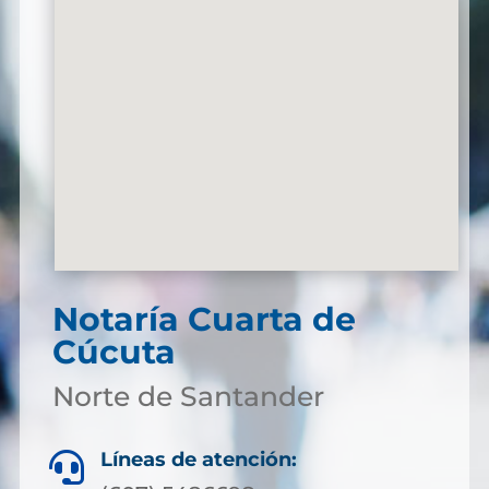
Notaría Cuarta de
Cúcuta
Norte de Santander
Líneas de atención:
