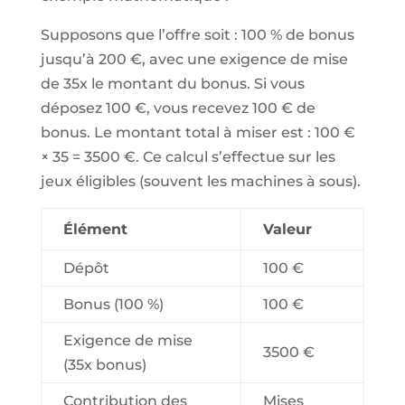
Supposons que l’offre soit : 100 % de bonus
jusqu’à 200 €, avec une exigence de mise
de 35x le montant du bonus. Si vous
déposez 100 €, vous recevez 100 € de
bonus. Le montant total à miser est : 100 €
× 35 = 3500 €. Ce calcul s’effectue sur les
jeux éligibles (souvent les machines à sous).
Élément
Valeur
Dépôt
100 €
Bonus (100 %)
100 €
Exigence de mise
3500 €
(35x bonus)
Contribution des
Mises