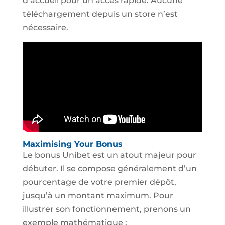
d’accueil pour un accès rapide. Aucune
téléchargement depuis un store n’est
nécessaire.
Maximising Your Bonus
Le bonus Unibet est un atout majeur pour
débuter. Il se compose généralement d’un
pourcentage de votre premier dépôt,
jusqu’à un montant maximum. Pour
illustrer son fonctionnement, prenons un
exemple mathématique :