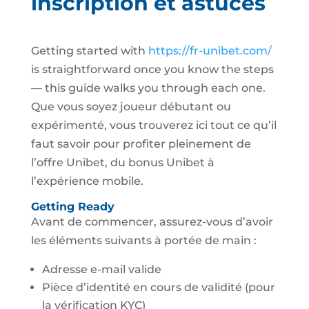
inscription et astuces
Getting started with
https://fr-unibet.com/
is straightforward once you know the steps
— this guide walks you through each one.
Que vous soyez joueur débutant ou
expérimenté, vous trouverez ici tout ce qu’il
faut savoir pour profiter pleinement de
l’offre Unibet, du bonus Unibet à
l’expérience mobile.
Getting Ready
Avant de commencer, assurez-vous d’avoir
les éléments suivants à portée de main :
Adresse e-mail valide
Pièce d’identité en cours de validité (pour
la vérification KYC)