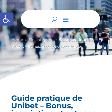
Abrir barra de herramientas
Home
Sin categoría
Guide pratique de
9
9
Unibet – Bonus, inscription et astuces
Guide pratique de
Unibet – Bonus,