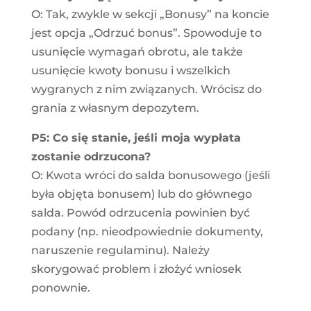
O: Tak, zwykle w sekcji „Bonusy” na koncie
jest opcja „Odrzuć bonus”. Spowoduje to
usunięcie wymagań obrotu, ale także
usunięcie kwoty bonusu i wszelkich
wygranych z nim związanych. Wrócisz do
grania z własnym depozytem.
P5: Co się stanie, jeśli moja wypłata
zostanie odrzucona?
O: Kwota wróci do salda bonusowego (jeśli
była objęta bonusem) lub do głównego
salda. Powód odrzucenia powinien być
podany (np. nieodpowiednie dokumenty,
naruszenie regulaminu). Należy
skorygować problem i złożyć wniosek
ponownie.