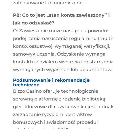
zablokowane lub ograniczone.
P8: Co to jest „stan konta zawieszony” i
jak go odzyskać?
O: Zawieszenie może nastąpić z powodu:
podejrzenia naruszenia regulaminu (multi-
konto, oszustwo), wymaganej weryfikacji,
samowykluczenia. Odzyskanie wymaga
kontaktu z działem wsparcia i dostarczenia
wymaganych wyjaśnień lub dokumentów.
Podsumowanie i rekomendacje
techniczne
Bizzo Casino oferuje technologicznie
sprawną platformę z rozległą biblioteką
gier. Kluczowe dla użytkownika jest jednak
zarządzanie ryzykiem kontraktów
bonusowych i świadomość procedur