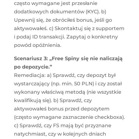
często wymagane jest przesłanie
dodatkowych dokumentów (KYC). b)
Upewnij się, że obróciłeś bonus, jeśli go
aktywowałeś. c) Skontaktuj się z supportem
i podaj ID transakcji. Zapytaj o konkretny
powód opóźnienia.
Scenariusz 3: „Free Spiny się nie naliczają
po depozycie.”
Remediacja: a) Sprawdź, czy depozyt był
wystarczający (np. min. 50 PLN) i czy został
wykonany właściwą metodą (nie wszystkie
kwalifikują się). b) Sprawdź, czy
aktywowałeś bonus przed depozytem
(często wymagane zaznaczenie checkboxa).
c) Sprawdź, czy FS mają być przyznane
natychmiast, czy w kolejnych dniach