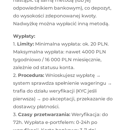
nastąpić tą samą metodą (lub jej
odpowiednikiem bankowym), co depozyt,
do wysokości zdeponowanej kwoty.
Nadwyżkę można wypłacić inną metodą.
Wypłaty:
1.
Limity:
Minimalna wypłata: ok. 20 PLN.
Maksymalna wypłata: nawet 4000 PLN
tygodniowo / 16 000 PLN miesięcznie,
zależnie od statusu konta.
2.
Procedura:
Wnioskujesz wypłatę →
system sprawdza spełnienie wageringu →
trafia do działu weryfikacji (KYC jeśli
pierwsza) → po akceptacji, przekazanie do
dostawcy płatności.
3.
Czasy przetwarzania:
Weryfikacja: do
72h. Wypłata e-portfelem: 0-24h po