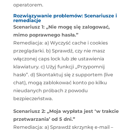
operatorem.
Rozwiązywanie problemów: Scenariusze i
remediacje
Scenariusz 1: „Nie mogę się zalogować,
mimo poprawnego hasła.”
Remediacja: a) Wyczyść cache i cookies
przeglądarki. b) Sprawdź, czy nie masz
włączonej caps lock lub złe ustawienia
klawiatury. c) Użyj funkcji „Przypomnij
hasło”. d) Skontaktuj się z supportem (live
chat), mogą zablokować konto po kilku
nieudanych próbach z powodu
bezpieczeństwa.
Scenariusz 2: „Moja wypłata jest ‘w trakcie
przetwarzania’ od 5 dni.”
Remediacja: a) Sprawdź skrzynkę e-mail –