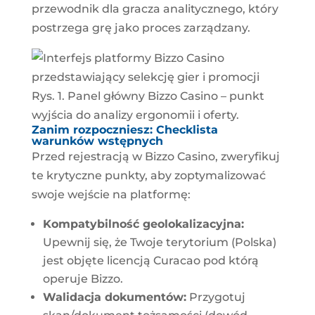
przewodnik dla gracza analitycznego, który
postrzega grę jako proces zarządzany.
Rys. 1. Panel główny Bizzo Casino – punkt
wyjścia do analizy ergonomii i oferty.
Zanim rozpoczniesz: Checklista
warunków wstępnych
Przed rejestracją w Bizzo Casino, zweryfikuj
te krytyczne punkty, aby zoptymalizować
swoje wejście na platformę:
Kompatybilność geolokalizacyjna:
Upewnij się, że Twoje terytorium (Polska)
jest objęte licencją Curacao pod którą
operuje Bizzo.
Walidacja dokumentów:
Przygotuj