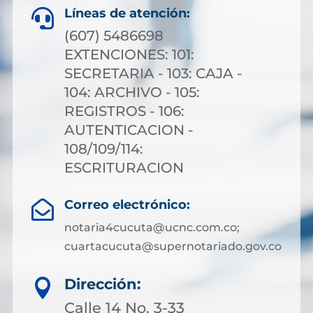
Líneas de atención:

(607) 5486698
EXTENCIONES: 101:
SECRETARIA - 103: CAJA -
104: ARCHIVO - 105:
REGISTROS - 106:
AUTENTICACION -
108/109/114:
ESCRITURACION
Correo electrónico:

notaria4cucuta@ucnc.com.co;
cuartacucuta@supernotariado.gov.co
Dirección:

Calle 14 No. 3-33