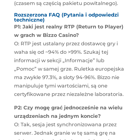
(czasem są częścią pakietu powitalnego).
Rozszerzona FAQ (Pytania i odpowiedzi
techniczne)
P1: Jaki jest realny RTP (Return to Player)
w grach w Bizzo Casino?
O: RTP jest ustalany przez dostawcę gry i
waha się od ~94% do >99%. Szukaj tej
informacji w sekcji „Informacje” lub
„Pomoc” w samej grze. Ruletka europejska
ma zwykle 97.3%, a sloty 94-96%. Bizzo nie
manipuluje tymi wartościami, są one
certyfikowane przez niezależne laboratoria.
P2: Czy mogę grać jednocześnie na wielu
urządzeniach na jednym koncie?
O: Tak, sesja jest synchronizowana przez
serwer. Jednak granie w tę samą grę na