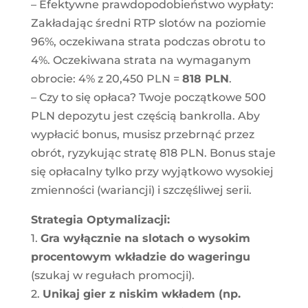
– Efektywne prawdopodobieństwo wypłaty:
Zakładając średni RTP slotów na poziomie
96%, oczekiwana strata podczas obrotu to
4%. Oczekiwana strata na wymaganym
obrocie: 4% z 20,450 PLN =
818 PLN
.
– Czy to się opłaca? Twoje początkowe 500
PLN depozytu jest częścią bankrolla. Aby
wypłacić bonus, musisz przebrnąć przez
obrót, ryzykując stratę 818 PLN. Bonus staje
się opłacalny tylko przy wyjątkowo wysokiej
zmienności (wariancji) i szczęśliwej serii.
Strategia Optymalizacji:
1.
Gra wyłącznie na slotach o wysokim
procentowym wkładzie do wageringu
(szukaj w regułach promocji).
2.
Unikaj gier z niskim wkładem (np.