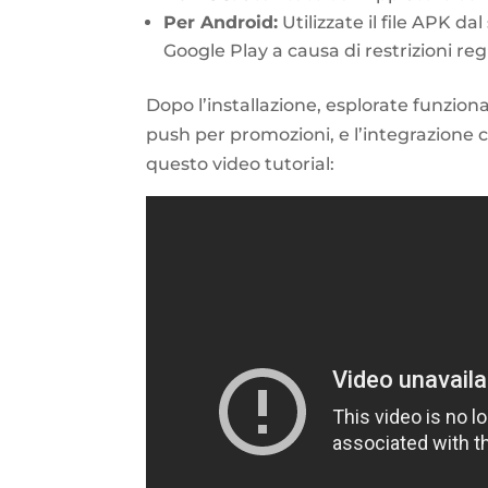
Per Android:
Utilizzate il file APK da
Google Play a causa di restrizioni reg
Dopo l’installazione, esplorate funziona
push per promozioni, e l’integrazione c
questo video tutorial: