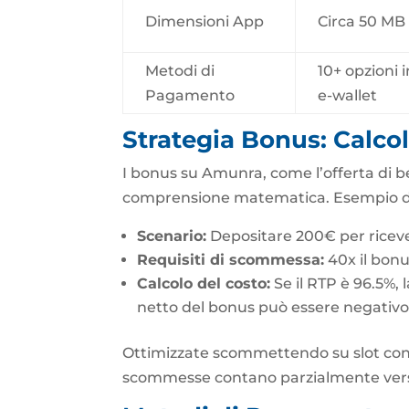
Dimensioni App
Circa 50 MB
Metodi di
10+ opzioni 
Pagamento
e-wallet
Strategia Bonus: Calcoli
I bonus su Amunra, come l’offerta di 
comprensione matematica. Esempio di 
Scenario:
Depositare 200€ per riceve
Requisiti di scommessa:
40x il bon
Calcolo del costo:
Se il RTP è 96.5%, 
netto del bonus può essere negativo 
Ottimizzate scommettendo su slot con 
scommesse contano parzialmente verso 