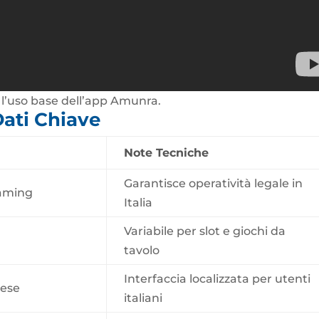
e l’uso base dell’app Amunra.
Dati Chiave
Note Tecniche
Garantisce operatività legale in
aming
Italia
Variabile per slot e giochi da
tavolo
Interfaccia localizzata per utenti
lese
italiani