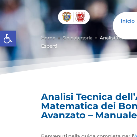
Inicio
Abrir barra de herramientas
Home
Sin categoría
Analisi Tecnica
9
9
Esperti
Analisi Tecnica del
Matematica dei Bon
Avanzato – Manuale 
Benvenuti nella guida completa per l’
A