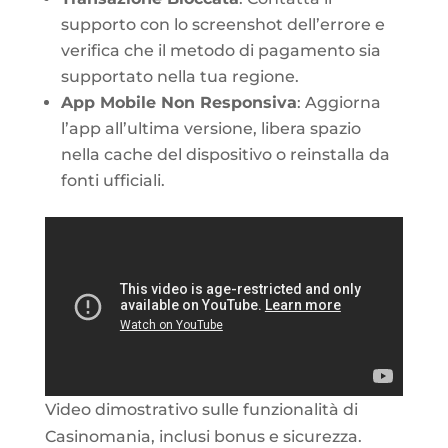
supporto con lo screenshot dell’errore e
verifica che il metodo di pagamento sia
supportato nella tua regione.
App Mobile Non Responsiva
: Aggiorna
l’app all’ultima versione, libera spazio
nella cache del dispositivo o reinstalla da
fonti ufficiali.
Video dimostrativo sulle funzionalità di
Casinomania, inclusi bonus e sicurezza.