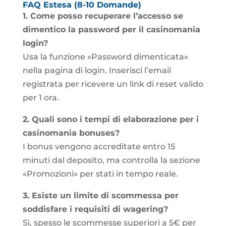
FAQ Estesa (8-10 Domande)
1. Come posso recuperare l’accesso se
dimentico la password per il casinomania
login?
Usa la funzione «Password dimenticata»
nella pagina di login. Inserisci l’email
registrata per ricevere un link di reset valido
per 1 ora.
2. Quali sono i tempi di elaborazione per i
casinomania bonuses?
I bonus vengono accreditate entro 15
minuti dal deposito, ma controlla la sezione
«Promozioni» per stati in tempo reale.
3. Esiste un limite di scommessa per
soddisfare i requisiti di wagering?
Sì, spesso le scommesse superiori a 5€ per