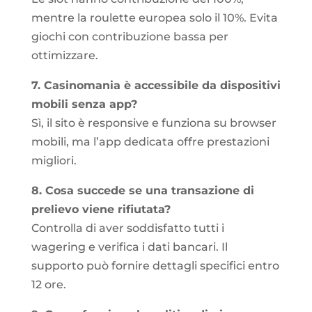
mentre la roulette europea solo il 10%. Evita
giochi con contribuzione bassa per
ottimizzare.
7. Casinomania è accessibile da dispositivi
mobili senza app?
Sì, il sito è responsive e funziona su browser
mobili, ma l’app dedicata offre prestazioni
migliori.
8. Cosa succede se una transazione di
prelievo viene rifiutata?
Controlla di aver soddisfatto tutti i
wagering e verifica i dati bancari. Il
supporto può fornire dettagli specifici entro
12 ore.