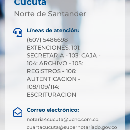
Cúcuta
Norte de Santander
Líneas de atención:

(607) 5486698
EXTENCIONES: 101:
SECRETARIA - 103: CAJA -
104: ARCHIVO - 105:
REGISTROS - 106:
AUTENTICACION -
108/109/114:
ESCRITURACION
Correo electrónico:

notaria4cucuta@ucnc.com.co;
cuartacucuta@supernotariado.gov.co