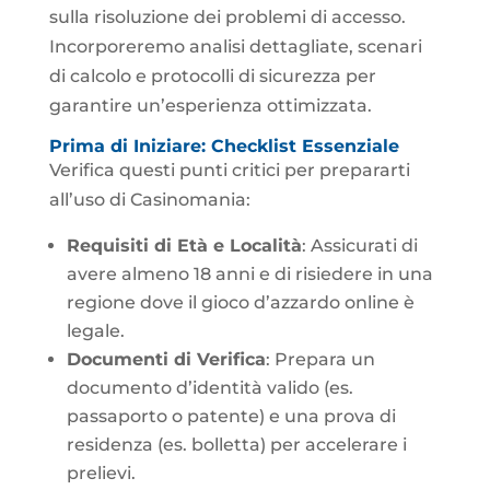
sulla risoluzione dei problemi di accesso.
Incorporeremo analisi dettagliate, scenari
di calcolo e protocolli di sicurezza per
garantire un’esperienza ottimizzata.
Prima di Iniziare: Checklist Essenziale
Verifica questi punti critici per prepararti
all’uso di Casinomania:
Requisiti di Età e Località
: Assicurati di
avere almeno 18 anni e di risiedere in una
regione dove il gioco d’azzardo online è
legale.
Documenti di Verifica
: Prepara un
documento d’identità valido (es.
passaporto o patente) e una prova di
residenza (es. bolletta) per accelerare i
prelievi.