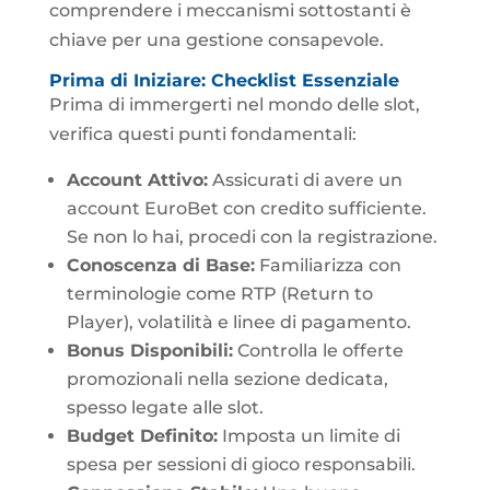
comprendere i meccanismi sottostanti è
chiave per una gestione consapevole.
Prima di Iniziare: Checklist Essenziale
Prima di immergerti nel mondo delle slot,
verifica questi punti fondamentali:
Account Attivo:
Assicurati di avere un
account EuroBet con credito sufficiente.
Se non lo hai, procedi con la registrazione.
Conoscenza di Base:
Familiarizza con
terminologie come RTP (Return to
Player), volatilità e linee di pagamento.
Bonus Disponibili:
Controlla le offerte
promozionali nella sezione dedicata,
spesso legate alle slot.
Budget Definito:
Imposta un limite di
spesa per sessioni di gioco responsabili.