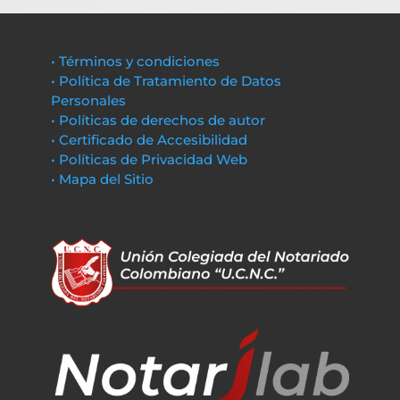
• Términos y condiciones
• Política de Tratamiento de Datos
Personales
• Políticas de derechos de autor
• Certificado de Accesibilidad
• Políticas de Privacidad Web
• Mapa del Sitio