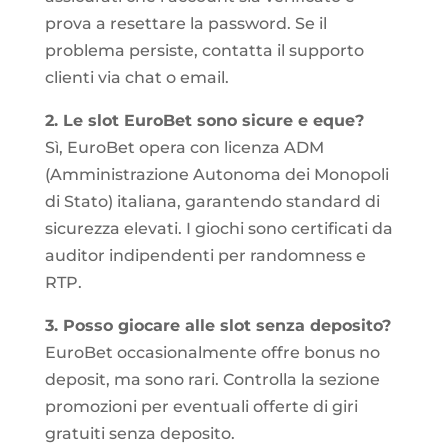
prova a resettare la password. Se il
problema persiste, contatta il supporto
clienti via chat o email.
2. Le slot EuroBet sono sicure e eque?
Sì, EuroBet opera con licenza ADM
(Amministrazione Autonoma dei Monopoli
di Stato) italiana, garantendo standard di
sicurezza elevati. I giochi sono certificati da
auditor indipendenti per randomness e
RTP.
3. Posso giocare alle slot senza deposito?
EuroBet occasionalmente offre bonus no
deposit, ma sono rari. Controlla la sezione
promozioni per eventuali offerte di giri
gratuiti senza deposito.