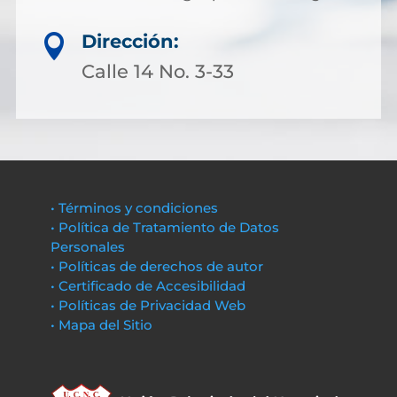
Dirección:

Calle 14 No. 3-33
• Términos y condiciones
• Política de Tratamiento de Datos
Personales
• Políticas de derechos de autor
• Certificado de Accesibilidad
• Políticas de Privacidad Web
• Mapa del Sitio