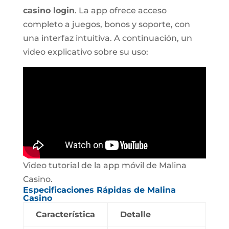
casino login
. La app ofrece acceso
completo a juegos, bonos y soporte, con
una interfaz intuitiva. A continuación, un
video explicativo sobre su uso:
Video tutorial de la app móvil de Malina
Casino.
Especificaciones Rápidas de Malina
Casino
Característica
Detalle