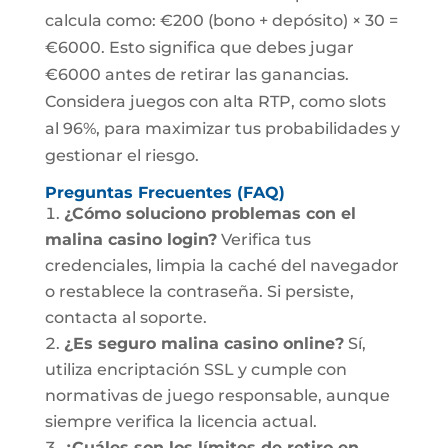
calcula como: €200 (bono + depósito) × 30 =
€6000. Esto significa que debes jugar
€6000 antes de retirar las ganancias.
Considera juegos con alta RTP, como slots
al 96%, para maximizar tus probabilidades y
gestionar el riesgo.
Preguntas Frecuentes (FAQ)
¿Cómo soluciono problemas con el
malina casino login?
Verifica tus
credenciales, limpia la caché del navegador
o restablece la contraseña. Si persiste,
contacta al soporte.
¿Es seguro malina casino online?
Sí,
utiliza encriptación SSL y cumple con
normativas de juego responsable, aunque
siempre verifica la licencia actual.
¿Cuáles son los límites de retiro en