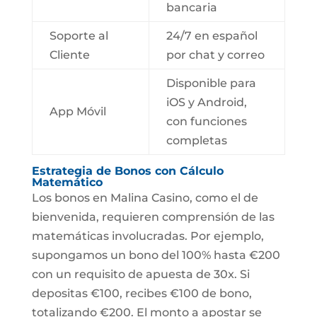
bancaria
Soporte al
24/7 en español
Cliente
por chat y correo
Disponible para
iOS y Android,
App Móvil
con funciones
completas
Estrategia de Bonos con Cálculo
Matemático
Los bonos en Malina Casino, como el de
bienvenida, requieren comprensión de las
matemáticas involucradas. Por ejemplo,
supongamos un bono del 100% hasta €200
con un requisito de apuesta de 30x. Si
depositas €100, recibes €100 de bono,
totalizando €200. El monto a apostar se