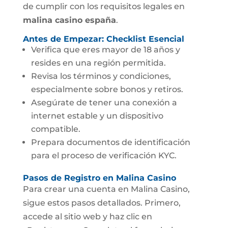
de cumplir con los requisitos legales en
malina casino españa
.
Antes de Empezar: Checklist Esencial
Verifica que eres mayor de 18 años y
resides en una región permitida.
Revisa los términos y condiciones,
especialmente sobre bonos y retiros.
Asegúrate de tener una conexión a
internet estable y un dispositivo
compatible.
Prepara documentos de identificación
para el proceso de verificación KYC.
Pasos de Registro en Malina Casino
Para crear una cuenta en Malina Casino,
sigue estos pasos detallados. Primero,
accede al sitio web y haz clic en