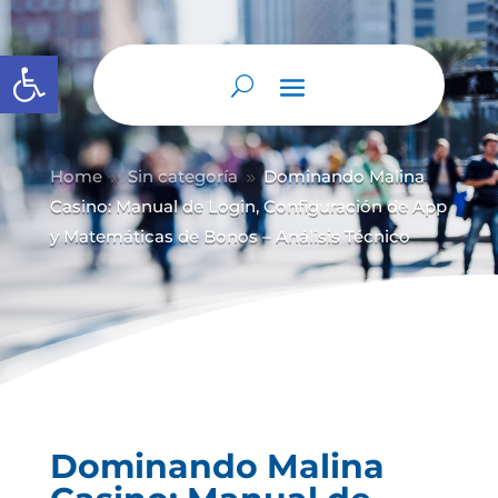
Abrir barra de herramientas
Home
Sin categoría
Dominando Malina
9
9
Casino: Manual de Login, Configuración de App
y Matemáticas de Bonos – Análisis Técnico
Dominando Malina