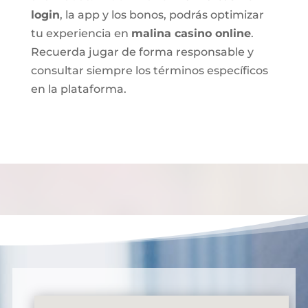
login
, la app y los bonos, podrás optimizar
tu experiencia en
malina casino online
.
Recuerda jugar de forma responsable y
consultar siempre los términos específicos
en la plataforma.