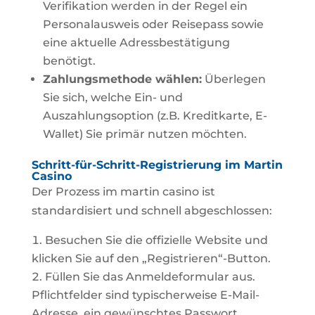
Verifikation werden in der Regel ein
Personalausweis oder Reisepass sowie
eine aktuelle Adressbestätigung
benötigt.
Zahlungsmethode wählen:
Überlegen
Sie sich, welche Ein- und
Auszahlungsoption (z.B. Kreditkarte, E-
Wallet) Sie primär nutzen möchten.
Schritt-für-Schritt-Registrierung im Martin
Casino
Der Prozess im martin casino ist
standardisiert und schnell abgeschlossen:
Besuchen Sie die offizielle Website und
klicken Sie auf den „Registrieren“-Button.
Füllen Sie das Anmeldeformular aus.
Pflichtfelder sind typischerweise E-Mail-
Adresse, ein gewünschtes Passwort,