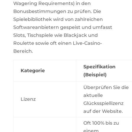
Wagering Requirements) in den
Bonusbestimmungen zu prüfen. Die
Spielebibliothek wird von zahlreichen
Softwareanbietern gespeist und umfasst
Slots, Tischspiele wie Blackjack und
Roulette sowie oft einen Live-Casino-
Bereich.
Spezifikation
Kategorie
(Beispiel)
Überprüfen Sie die
aktuelle
Lizenz
Glücksspiellizenz
auf der Website.
Oft 100% bis zu
einem