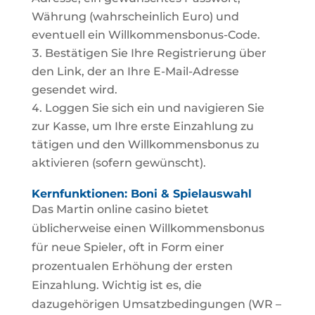
Währung (wahrscheinlich Euro) und
eventuell ein Willkommensbonus-Code.
Bestätigen Sie Ihre Registrierung über
den Link, der an Ihre E-Mail-Adresse
gesendet wird.
Loggen Sie sich ein und navigieren Sie
zur Kasse, um Ihre erste Einzahlung zu
tätigen und den Willkommensbonus zu
aktivieren (sofern gewünscht).
Kernfunktionen: Boni & Spielauswahl
Das Martin online casino bietet
üblicherweise einen Willkommensbonus
für neue Spieler, oft in Form einer
prozentualen Erhöhung der ersten
Einzahlung. Wichtig ist es, die
dazugehörigen Umsatzbedingungen (WR –