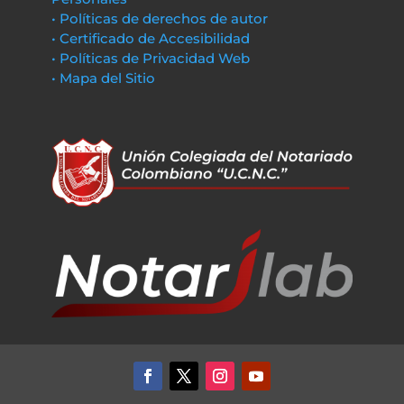
• Políticas de derechos de autor
• Certificado de Accesibilidad
• Políticas de Privacidad Web
• Mapa del Sitio