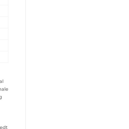
al
male
g
iedt