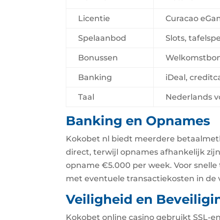
Licentie
Curacao eGami
Spelaanbod
Slots, tafelsp
Bonussen
Welkomstbon
Banking
iDeal, credit
Taal
Nederlands v
Banking en Opnames
Kokobet nl biedt meerdere betaalmeth
direct, terwijl opnames afhankelijk zij
opname €5.000 per week. Voor snelle tr
met eventuele transactiekosten in de
Veiligheid en Beveiligi
Kokobet online casino gebruikt SSL-e