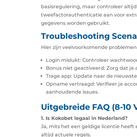
basisregulering, maar controleer altijd
tweefactorauthenticatie aan voor extra
gegevens worden gebruikt.
Troubleshooting Scena
Hier zijn veelvoorkomende problemen 
Login mislukt: Controleer wachtwoor
Bonus niet geactiveerd: Zorg dat je
Trage app: Update naar de nieuwste v
Opname vertraagd: Verifieer je accou
aanhoudende issues.
Uitgebreide FAQ (8-10 
1. Is Kokobet legaal in Nederland?
Ja, mits het een geldige licentie hee
altijd actuele regels.