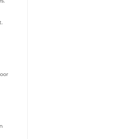
s.
t.
voor
en