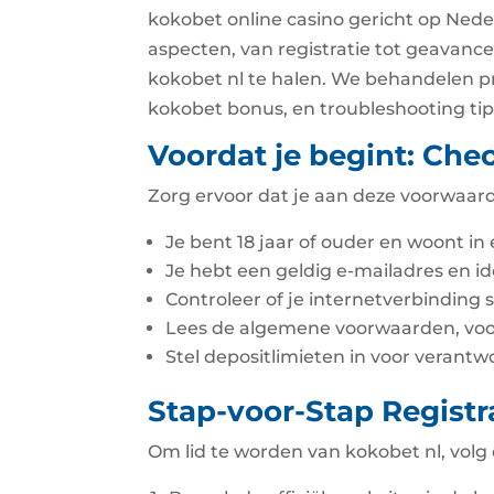
kokobet online casino gericht op Neder
aspecten, van registratie tot geavanc
kokobet nl te halen. We behandelen p
kokobet bonus, en troubleshooting tip
Voordat je begint: Chec
Zorg ervoor dat je aan deze voorwaarde
Je bent 18 jaar of ouder en woont in 
Je hebt een geldig e-mailadres en ide
Controleer of je internetverbinding s
Lees de algemene voorwaarden, voo
Stel depositlimieten in voor verantw
Stap-voor-Stap Registr
Om lid te worden van kokobet nl, volg