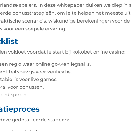
landse spelers. In deze whitepaper duiken we diep in a
eerde bonusstrategieën, om je te helpen het meeste uit
raktische scenario’s, wiskundige berekeningen voor de
s voor een soepele ervaring.
klist
n voldoet voordat je start bij kokobet online casino:
een regio waar online gokken legaal is.
ntiteitsbewijs voor verificatie.
tabiel is voor live games.
ral voor bonussen.
oord spelen.
atieproces
 deze gedetailleerde stappen: