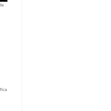
lle
fica