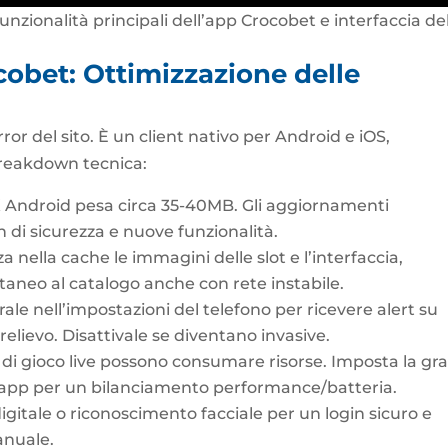
nzionalità principali dell’app Crocobet e interfaccia de
obet: Ottimizzazione delle
r del sito. È un client nativo per Android e iOS,
breakdown tecnica:
 Android pesa circa 35-40MB. Gli aggiornamenti
 di sicurezza e nuove funzionalità.
nella cache le immagini delle slot e l’interfaccia,
aneo al catalogo anche con rete instabile.
ale nell’impostazioni del telefono per ricevere alert su
prelievo. Disattivale se diventano invasive.
 di gioco live possono consumare risorse. Imposta la gra
’app per un bilanciamento performance/batteria.
gitale o riconoscimento facciale per un login sicuro e
anuale.