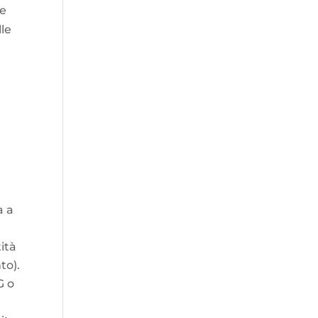
re
le
a a
ità
to).
G o