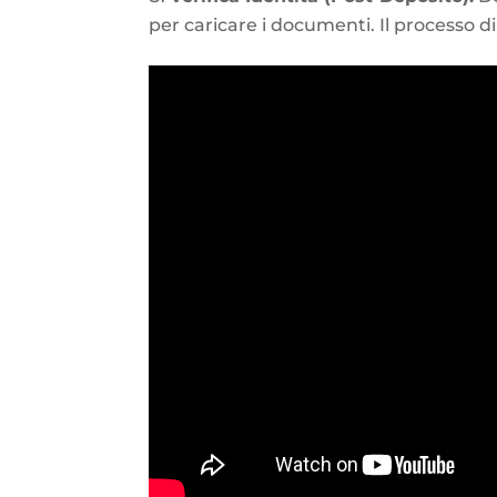
per caricare i documenti. Il processo d