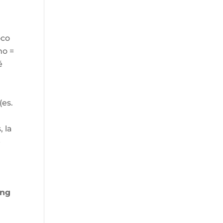
oco
mo =
é
(es.
, la
e
n
ing