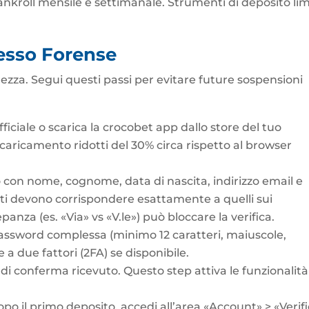
ankroll mensile e settimanale. Strumenti di deposito lim
esso Forense
urezza. Segui questi passi per evitare future sospensioni
fficiale o scarica la crocobet app dallo store del tuo
i caricamento ridotti del 30% circa rispetto al browser
 con nome, cognome, data di nascita, indirizzo email e
ti devono corrispondere esattamente a quelli sui
nza (es. «Via» vs «V.le») può bloccare la verifica.
assword complessa (minimo 12 caratteri, maiuscole,
 a due fattori (2FA) se disponibile.
k di conferma ricevuto. Questo step attiva le funzionalità
po il primo deposito, accedi all’area «Account» > «Verif