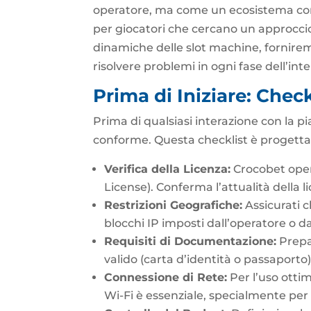
operatore, ma come un ecosistema co
per giocatori che cercano un approcci
dinamiche delle slot machine, fornire
risolvere problemi in ogni fase dell’int
Prima di Iniziare: Check
Prima di qualsiasi interazione con la pi
conforme. Questa checklist è progettata
Verifica della Licenza:
Crocobet oper
License). Conferma l’attualità della l
Restrizioni Geografiche:
Assicurati c
blocchi IP imposti dall’operatore o da 
Requisiti di Documentazione:
Prepa
valido (carta d’identità o passaporto)
Connessione di Rete:
Per l’uso otti
Wi-Fi è essenziale, specialmente per il