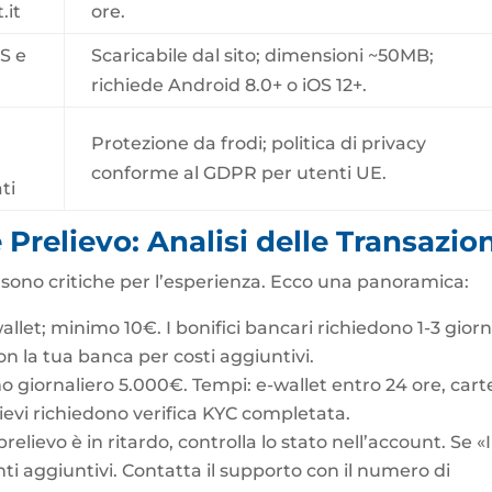
.it
ore.
S e
Scaricabile dal sito; dimensioni ~50MB;
richiede Android 8.0+ o iOS 12+.
Protezione da frodi; politica di privacy
conforme al GDPR per utenti UE.
ti
relievo: Analisi delle Transazion
ni sono critiche per l’esperienza. Ecco una panoramica:
allet; minimo 10€. I bonifici bancari richiedono 1-3 giorn
 la tua banca per costi aggiuntivi.
 giornaliero 5.000€. Tempi: e-wallet entro 24 ore, cart
relievi richiedono verifica KYC completata.
prelievo è in ritardo, controlla lo stato nell’account. Se «
i aggiuntivi. Contatta il supporto con il numero di