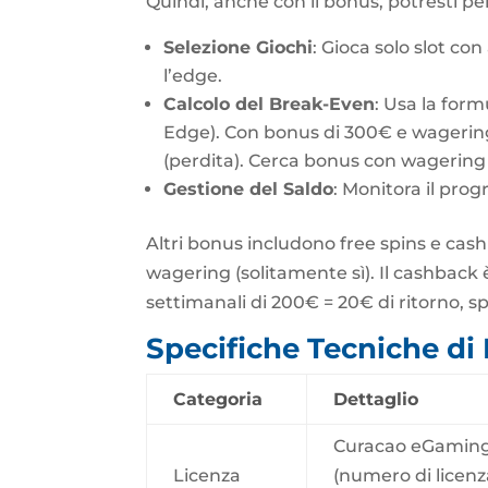
Quindi, anche con il bonus, potresti p
Selezione Giochi
: Gioca solo slot co
l’edge.
Calcolo del Break-Even
: Usa la for
Edge). Con bonus di 300€ e wagerin
(perdita). Cerca bonus con wagering i
Gestione del Saldo
: Monitora il pro
Altri bonus includono free spins e cashb
wagering (solitamente sì). Il cashback 
settimanali di 200€ = 20€ di ritorno, 
Specifiche Tecniche di
Categoria
Dettaglio
Curacao eGamin
Licenza
(numero di licenz