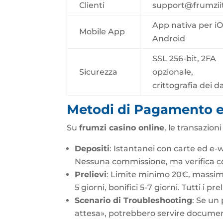
Clienti
support@frumziit
App nativa per iO
Mobile App
Android
SSL 256-bit, 2FA
Sicurezza
opzionale,
crittografia dei da
Metodi di Pagamento e P
Su
frumzi casino online
, le transazio
Depositi
: Istantanei con carte ed e-w
Nessuna commissione, ma verifica con
Prelievi
: Limite minimo 20€, massimo
5 giorni, bonifici 5-7 giorni. Tutti i p
Scenario di Troubleshooting
: Se un 
attesa», potrebbero servire document