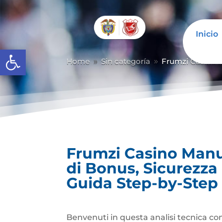
Inicio
Abrir barra de herramientas
Home
Sin categoría
Frumzi Casino M
9
9
Frumzi Casino Manu
di Bonus, Sicurezza
Guida Step-by-Step
Benvenuti in questa analisi tecnica c