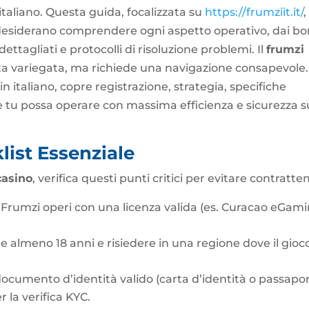
aliano. Questa guida, focalizzata su
https://frumziit.it/
,
 desiderano comprendere ogni aspetto operativo, dai b
ttagliati e protocolli di risoluzione problemi. Il
frumzi
rta variegata, ma richiede una navigazione consapevole.
 italiano, copre registrazione, strategia, specifiche
e tu possa operare con massima efficienza e sicurezza s
list Essenziale
casino
, verifica questi punti critici per evitare contratte
e Frumzi operi con una licenza valida (es. Curacao eGam
re almeno 18 anni e risiedere in una regione dove il gioc
documento d’identità valido (carta d’identità o passapo
r la verifica KYC.