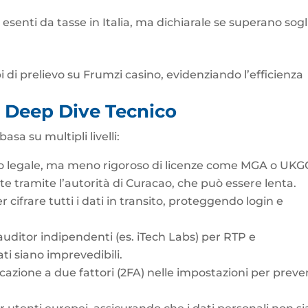
esenti da tasse in Italia, ma dichiarale se superano sogl
 di prelievo su Frumzi casino, evidenziando l’efficienza
n Deep Dive Tecnico
 basa su multipli livelli:
ro legale, ma meno rigoroso di licenze come MGA o UKG
e tramite l’autorità di Curacao, che può essere lenta.
er cifrare tutti i dati in transito, proteggendo login e
a auditor indipendenti (es. iTech Labs) per RTP e
ti siano imprevedibili.
ticazione a due fattori (2FA) nelle impostazioni per preve