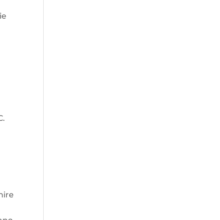
ie
C.
nire