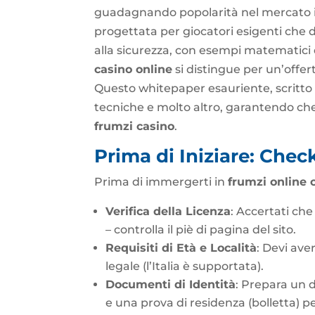
guadagnando popolarità nel mercato it
progettata per giocatori esigenti che
alla sicurezza, con esempi matematici de
casino online
si distingue per un’offe
Questo whitepaper esauriente, scritto in
tecniche e molto altro, garantendo ch
frumzi casino
.
Prima di Iniziare: Check
Prima di immergerti in
frumzi online 
Verifica della Licenza
: Accertati ch
– controlla il piè di pagina del sito.
Requisiti di Età e Località
: Devi ave
legale (l’Italia è supportata).
Documenti di Identità
: Prepara un 
e una prova di residenza (bolletta) pe