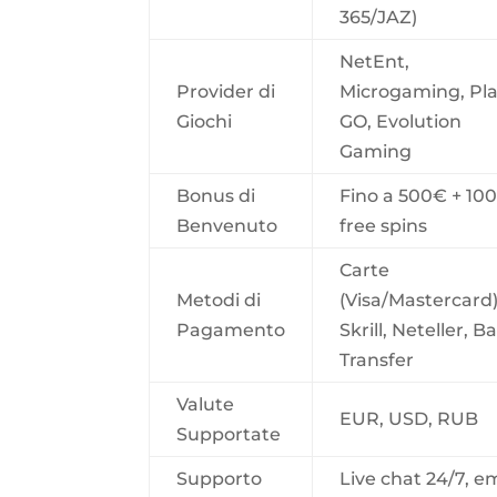
365/JAZ)
NetEnt,
Provider di
Microgaming, Pla
Giochi
GO, Evolution
Gaming
Bonus di
Fino a 500€ + 10
Benvenuto
free spins
Carte
Metodi di
(Visa/Mastercard)
Pagamento
Skrill, Neteller, B
Transfer
Valute
EUR, USD, RUB
Supportate
Supporto
Live chat 24/7, em