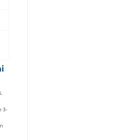
i
i.
e 3-
In