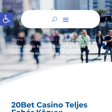
Abrir barra de herramientas
Home
Sin categoría
20Bet Casino Teljes
9
9
Fehér Könyv: Regisztráció, App, Bónusz
Matematika és Biztonság Magyaroknak
20Bet Casino Teljes