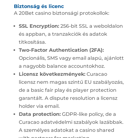
Biztonság és licenc
A 20Bet casino biztonsági protokollok:
SSL Encryption:
256-bit SSL a weboldalon
és appban, a tranzakciók és adatok
titkosítása.
Two-Factor Authentication (2FA):
Opcionális, SMS vagy email alapú, ajánlott
a nagyobb balance accountokhoz.
Licensz következmények:
Curacao
licensz nem magas szintű EU szabályozás,
de a basic fair play és player protection
garantált. A dispute resolution a licensz
holder via email.
Data protection:
GDPR-like policy, de a
Curacao adatvédelmi szabályok lazábbak.
A személyes adatokat a casino shared