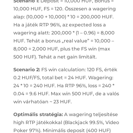
Scenario 1:
Deposit = 10,000 HUF, Bonus =
10,000 HUF, FS = 120. Összesen a wagering
alap: (10,000 + 10,000) * 10 = 200,000 HUF.
Ha a játék RTP 96%, az expected loss a
wagering alatt: 200,000 * (1 – 0.96) = 8,000
HUF. Tehát a bonus „real value” = 10,000 –
8,000 = 2,000 HUF, plus the FS win (max
500 HUF). Tehát a net gain limitált.
Scenario 2:
FS win calculation: 120 FS, érték
0.2 HUF/FS, total bet = 24 HUF. Wagering:
24 * 10 = 240 HUF. Ha RTP 96%, loss = 240 *
0.04 = 9.6 HUF. Max win 500 HUF, de a valós
win várhatóan ~ 23 HUF.
Optimális stratégia:
A wagering teljesítése
high RTP játékokkal (Blackjack 99.5%, Video
Poker 97%). Minimális deposit (400 HUF)