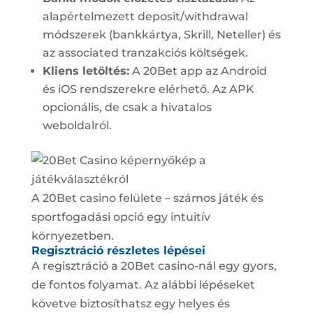
alapértelmezett deposit/withdrawal
módszerek (bankkártya, Skrill, Neteller) és
az associated tranzakciós költségek.
Kliens letöltés:
A 20Bet app az Android
és iOS rendszerekre elérhető. Az APK
opcionális, de csak a hivatalos
weboldalról.
A 20Bet casino felülete – számos játék és
sportfogadási opció egy intuitív
környezetben.
Regisztráció részletes lépései
A regisztráció a 20Bet casino-nál egy gyors,
de fontos folyamat. Az alábbi lépéseket
követve biztosíthatsz egy helyes és