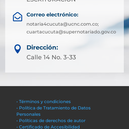
Correo electrónico:

notaria4cucuta@ucnc.com.co;
cuartacucuta@supernotariado.gov.co
Dirección:

Calle 14 No. 3-33
• Términos y condiciones
• Política de Tratamiento de Datos
Personales
• Políticas de derechos de autor
• Certificado de Accesibilidad