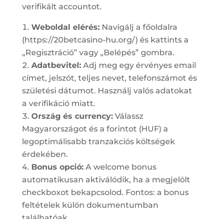
verifikált accountot.
Weboldal elérés:
Navigálj a főoldalra
(https://20betcasino-hu.org/) és kattints a
„Regisztráció” vagy „Belépés” gombra.
Adatbevitel:
Adj meg egy érvényes email
címet, jelszót, teljes nevet, telefonszámot és
születési dátumot. Használj valós adatokat
a verifikáció miatt.
Ország és currency:
Válassz
Magyarországot és a forintot (HUF) a
legoptimálisabb tranzakciós költségek
érdekében.
Bonus opció:
A welcome bonus
automatikusan aktiválódik, ha a megjelölt
checkboxot bekapcsolod. Fontos: a bonus
feltételek külön dokumentumban
találhatóak.