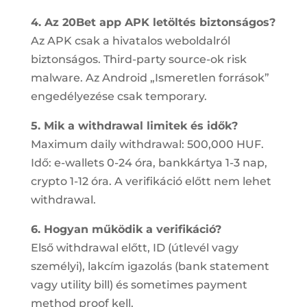
4. Az 20Bet app APK letöltés biztonságos?
Az APK csak a hivatalos weboldalról
biztonságos. Third-party source-ok risk
malware. Az Android „Ismeretlen források”
engedélyezése csak temporary.
5. Mik a withdrawal limitek és idők?
Maximum daily withdrawal: 500,000 HUF.
Idő: e-wallets 0-24 óra, bankkártya 1-3 nap,
crypto 1-12 óra. A verifikáció előtt nem lehet
withdrawal.
6. Hogyan működik a verifikáció?
Első withdrawal előtt, ID (útlevél vagy
személyi), lakcím igazolás (bank statement
vagy utility bill) és sometimes payment
method proof kell.