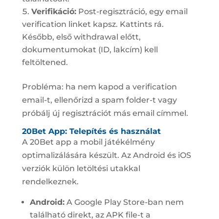
Verifikáció:
Post-regisztráció, egy email
verification linket kapsz. Kattints rá.
Később, első withdrawal előtt,
dokumentumokat (ID, lakcím) kell
feltöltened.
Probléma: ha nem kapod a verification
email-t, ellenőrizd a spam folder-t vagy
próbálj új regisztrációt más email címmel.
20Bet App: Telepítés és használat
A 20Bet app a mobil játékélmény
optimalizálására készült. Az Android és iOS
verziók külön letöltési utakkal
rendelkeznek.
Android:
A Google Play Store-ban nem
található direkt, az APK file-t a