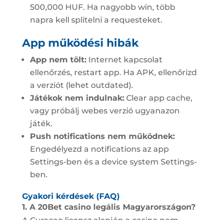
500,000 HUF. Ha nagyobb win, több
napra kell splitelni a requesteket.
App működési hibák
App nem tölt:
Internet kapcsolat
ellenőrzés, restart app. Ha APK, ellenőrizd
a verziót (lehet outdated).
Játékok nem indulnak:
Clear app cache,
vagy próbálj webes verzió ugyanazon
játék.
Push notifications nem működnek:
Engedélyezd a notifications az app
Settings-ben és a device system Settings-
ben.
Gyakori kérdések (FAQ)
1. A 20Bet casino legális Magyarországon?