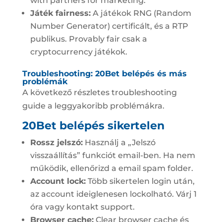
with partners for marketing.
Játék fairness:
A játékok RNG (Random
Number Generator) certificált, és a RTP
publikus. Provably fair csak a
cryptocurrency játékok.
Troubleshooting: 20Bet belépés és más
problémák
A következő részletes troubleshooting
guide a leggyakoribb problémákra.
20Bet belépés sikertelen
Rossz jelszó:
Használj a „Jelszó
visszaállítás” funkciót email-ben. Ha nem
működik, ellenőrizd a email spam folder.
Account lock:
Több sikertelen login után,
az account ideiglenesen lockolható. Várj 1
óra vagy kontakt support.
Browser cache:
Clear browser cache és