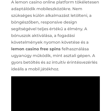
A lemon casino online platform tökéletesen
adaptálódik mobileszközökre. Nem
szükséges külön alkalmazást letölteni, a
böngészőben, responsive design
segítségével teljes értékű a élmény. A
bónuszok aktiválása, a fogadási
követelmények nyomon követése és a
lemon casino free spins
felhasználása
ugyanúgy működik, mint asztali gépen. A
gyors betöltés és az intuitív érintésvezérlés
ideális a mobil játékhoz.