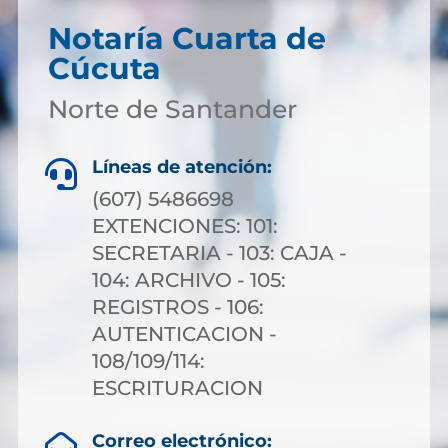
Notaría Cuarta de
Cúcuta
Norte de Santander
Líneas de atención:

(607) 5486698
EXTENCIONES: 101:
SECRETARIA - 103: CAJA -
104: ARCHIVO - 105:
REGISTROS - 106:
AUTENTICACION -
108/109/114:
ESCRITURACION
Correo electrónico: