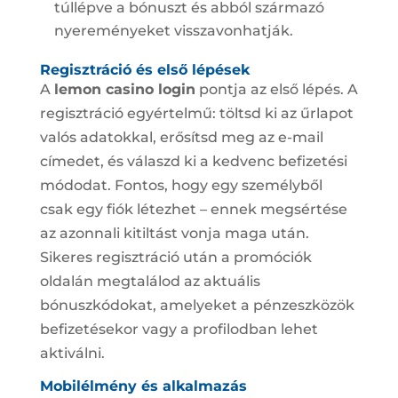
túllépve a bónuszt és abból származó
nyereményeket visszavonhatják.
Regisztráció és első lépések
A
lemon casino login
pontja az első lépés. A
regisztráció egyértelmű: töltsd ki az űrlapot
valós adatokkal, erősítsd meg az e-mail
címedet, és válaszd ki a kedvenc befizetési
módodat. Fontos, hogy egy személyből
csak egy fiók létezhet – ennek megsértése
az azonnali kitiltást vonja maga után.
Sikeres regisztráció után a promóciók
oldalán megtalálod az aktuális
bónuszkódokat, amelyeket a pénzeszközök
befizetésekor vagy a profilodban lehet
aktiválni.
Mobilélmény és alkalmazás