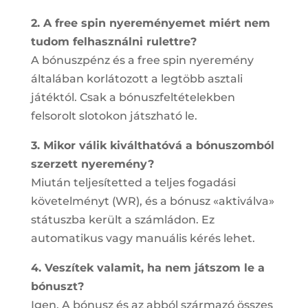
2. A free spin nyereményemet miért nem
tudom felhasználni rulettre?
A bónuszpénz és a free spin nyeremény
általában korlátozott a legtöbb asztali
játéktól. Csak a bónuszfeltételekben
felsorolt slotokon játszható le.
3. Mikor válik kiválthatóvá a bónuszomból
szerzett nyeremény?
Miután teljesítetted a teljes fogadási
követelményt (WR), és a bónusz «aktiválva»
státuszba került a számládon. Ez
automatikus vagy manuális kérés lehet.
4. Veszítek valamit, ha nem játszom le a
bónuszt?
Igen. A bónusz és az abból származó összes