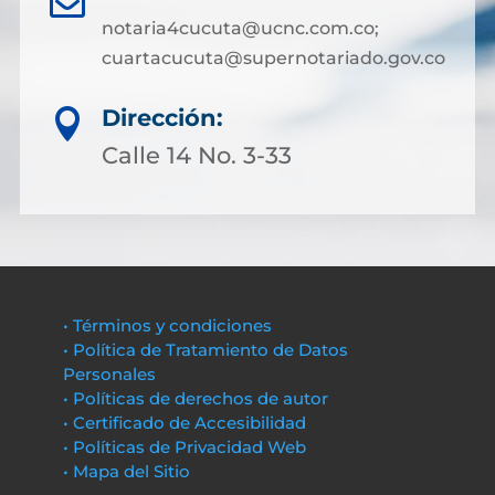

notaria4cucuta@ucnc.com.co;
cuartacucuta@supernotariado.gov.co
Dirección:

Calle 14 No. 3-33
• Términos y condiciones
• Política de Tratamiento de Datos
Personales
• Políticas de derechos de autor
• Certificado de Accesibilidad
• Políticas de Privacidad Web
• Mapa del Sitio