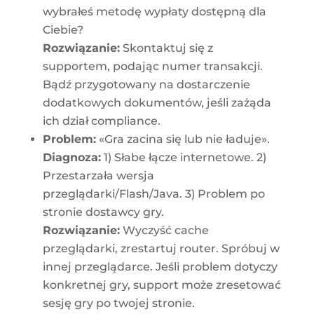
wybrałeś metodę wypłaty dostępną dla
Ciebie?
Rozwiązanie:
Skontaktuj się z
supportem, podając numer transakcji.
Bądź przygotowany na dostarczenie
dodatkowych dokumentów, jeśli zażąda
ich dział compliance.
Problem:
«Gra zacina się lub nie ładuje».
Diagnoza:
1) Słabe łącze internetowe. 2)
Przestarzała wersja
przeglądarki/Flash/Java. 3) Problem po
stronie dostawcy gry.
Rozwiązanie:
Wyczyść cache
przeglądarki, zrestartuj router. Spróbuj w
innej przeglądarce. Jeśli problem dotyczy
konkretnej gry, support może zresetować
sesję gry po twojej stronie.