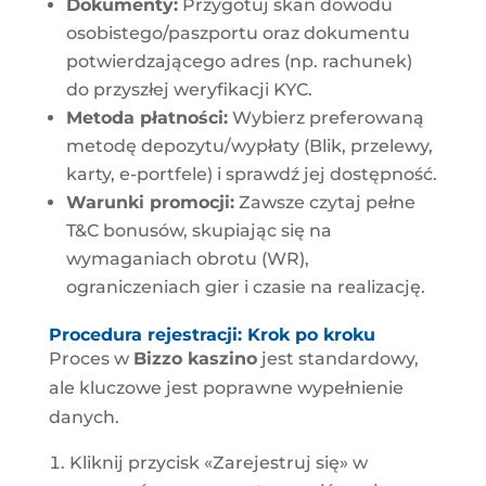
Dokumenty:
Przygotuj skan dowodu
osobistego/paszportu oraz dokumentu
potwierdzającego adres (np. rachunek)
do przyszłej weryfikacji KYC.
Metoda płatności:
Wybierz preferowaną
metodę depozytu/wypłaty (Blik, przelewy,
karty, e-portfele) i sprawdź jej dostępność.
Warunki promocji:
Zawsze czytaj pełne
T&C bonusów, skupiając się na
wymaganiach obrotu (WR),
ograniczeniach gier i czasie na realizację.
Procedura rejestracji: Krok po kroku
Proces w
Bizzo kaszino
jest standardowy,
ale kluczowe jest poprawne wypełnienie
danych.
Kliknij przycisk «Zarejestruj się» w