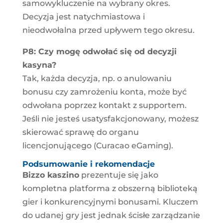
samowykluczenie na wybrany okres.
Decyzja jest natychmiastowa i
nieodwołalna przed upływem tego okresu.
P8: Czy mogę odwołać się od decyzji
kasyna?
Tak, każda decyzja, np. o anulowaniu
bonusu czy zamrożeniu konta, może być
odwołana poprzez kontakt z supportem.
Jeśli nie jesteś usatysfakcjonowany, możesz
skierować sprawę do organu
licencjonującego (Curacao eGaming).
Podsumowanie i rekomendacje
Bizzo kaszino
prezentuje się jako
kompletna platforma z obszerną biblioteką
gier i konkurencyjnymi bonusami. Kluczem
do udanej gry jest jednak ścisłe zarządzanie