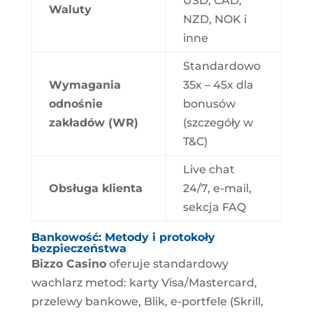
USD, CAD,
Waluty
NZD, NOK i
inne
Standardowo
Wymagania
35x – 45x dla
odnośnie
bonusów
zakładów (WR)
(szczegóły w
T&C)
Live chat
Obsługa klienta
24/7, e-mail,
sekcja FAQ
Bankowość: Metody i protokoły
bezpieczeństwa
Bizzo Casino
oferuje standardowy
wachlarz metod: karty Visa/Mastercard,
przelewy bankowe, Blik, e-portfele (Skrill,