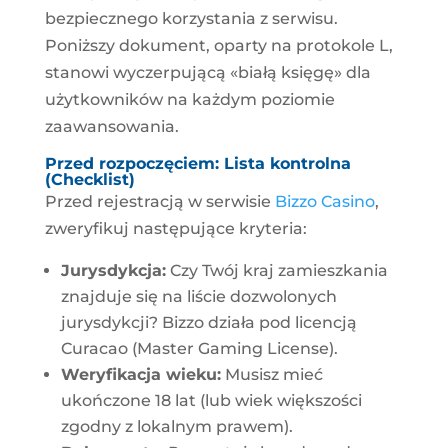
bezpiecznego korzystania z serwisu.
Poniższy dokument, oparty na protokole L,
stanowi wyczerpującą «białą księgę» dla
użytkowników na każdym poziomie
zaawansowania.
Przed rozpoczęciem: Lista kontrolna
(Checklist)
Przed rejestracją w serwisie
Bizzo Casino
,
zweryfikuj następujące kryteria:
Jurysdykcja:
Czy Twój kraj zamieszkania
znajduje się na liście dozwolonych
jurysdykcji? Bizzo działa pod licencją
Curacao (Master Gaming License).
Weryfikacja wieku:
Musisz mieć
ukończone 18 lat (lub wiek większości
zgodny z lokalnym prawem).