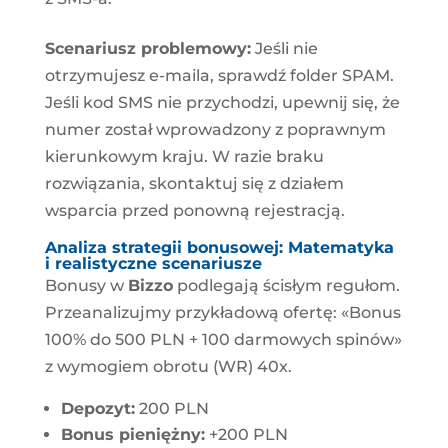
Scenariusz problemowy:
Jeśli nie
otrzymujesz e-maila, sprawdź folder SPAM.
Jeśli kod SMS nie przychodzi, upewnij się, że
numer został wprowadzony z poprawnym
kierunkowym kraju. W razie braku
rozwiązania, skontaktuj się z działem
wsparcia przed ponowną rejestracją.
Analiza strategii bonusowej: Matematyka
i realistyczne scenariusze
Bonusy w
Bizzo
podlegają ścisłym regułom.
Przeanalizujmy przykładową ofertę: «Bonus
100% do 500 PLN + 100 darmowych spinów»
z wymogiem obrotu (WR) 40x.
Depozyt:
200 PLN
Bonus pieniężny:
+200 PLN