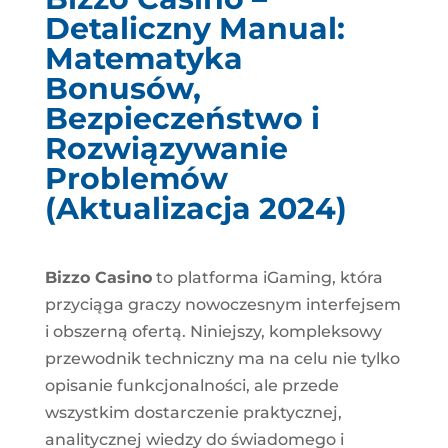
Detaliczny Manual:
Matematyka
Bonusów,
Bezpieczeństwo i
Rozwiązywanie
Problemów
(Aktualizacja 2024)
Bizzo Casino
to platforma iGaming, która
przyciąga graczy nowoczesnym interfejsem
i obszerną ofertą. Niniejszy, kompleksowy
przewodnik techniczny ma na celu nie tylko
opisanie funkcjonalności, ale przede
wszystkim dostarczenie praktycznej,
analitycznej wiedzy do świadomego i