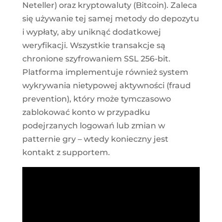
Neteller) oraz kryptowaluty (Bitcoin). Zaleca
się używanie tej samej metody do depozytu
i wypłaty, aby uniknąć dodatkowej
weryfikacji. Wszystkie transakcje są
chronione szyfrowaniem SSL 256-bit.
Platforma implementuje również system
wykrywania nietypowej aktywności (fraud
prevention), który może tymczasowo
zablokować konto w przypadku
podejrzanych logowań lub zmian w
patternie gry – wtedy konieczny jest
kontakt z supportem.