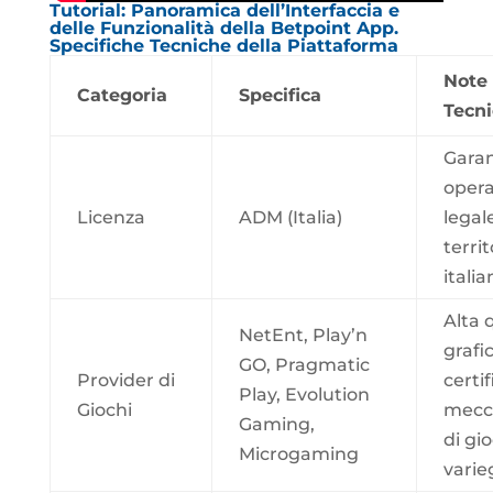
Tutorial: Panoramica dell’Interfaccia e
delle Funzionalità della Betpoint App.
Specifiche Tecniche della Piattaforma
Note
Categoria
Specifica
Tecn
Garan
opera
Licenza
ADM (Italia)
legal
territ
italia
Alta 
NetEnt, Play’n
grafi
GO, Pragmatic
Provider di
certif
Play, Evolution
Giochi
mecc
Gaming,
di gi
Microgaming
varie