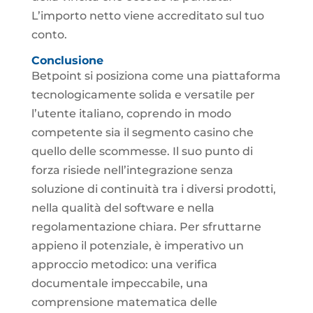
L’importo netto viene accreditato sul tuo
conto.
Conclusione
Betpoint si posiziona come una piattaforma
tecnologicamente solida e versatile per
l’utente italiano, coprendo in modo
competente sia il segmento casino che
quello delle scommesse. Il suo punto di
forza risiede nell’integrazione senza
soluzione di continuità tra i diversi prodotti,
nella qualità del software e nella
regolamentazione chiara. Per sfruttarne
appieno il potenziale, è imperativo un
approccio metodico: una verifica
documentale impeccabile, una
comprensione matematica delle