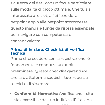
sicurezza dei dati, con un focus particolare
sulle modalità di gioco ottimale. Che tu sia
interessato alle slot, all’utilizzo della
betpoint app o alle betpoint scommesse,
questo manuale funge da risorsa essenziale
per navigare con competenza e
consapevolezza.
Prima di Iniziare: Checklist di Verifica
Tecnica
Prima di procedere con la registrazione, è
fondamentale condurre un audit
preliminare. Questa checklist garantisce
che la piattaforma soddisfi i tuoi requisiti
tecnici e di sicurezza.
Conformità Normativa:
Verifica che il sito
sia accessibile dal tuo indirizzo IP italiano