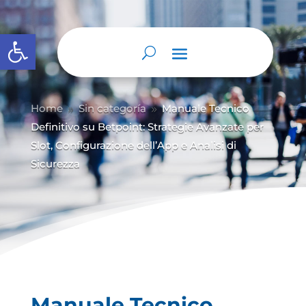
Abrir barra de herramientas
Home
Sin categoría
Manuale Tecnico
9
9
Definitivo su Betpoint: Strategie Avanzate per
Slot, Configurazione dell’App e Analisi di
Sicurezza
Manuale Tecnico