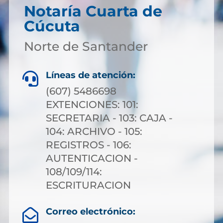
Notaría Cuarta de
Cúcuta
Norte de Santander
Líneas de atención:

(607) 5486698
EXTENCIONES: 101:
SECRETARIA - 103: CAJA -
104: ARCHIVO - 105:
REGISTROS - 106:
AUTENTICACION -
108/109/114:
ESCRITURACION
Correo electrónico:
