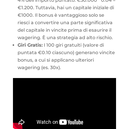
4% dell’importo puntato: €30.000 * 0.04 =
€1.200. Tuttavia, hai un capitale iniziale di
€1000. Il bonus è vantaggioso solo se
riesci a convertire una parte significativa
del capitale in vincite prima di esaurire il
wagering. È una strategia ad alto rischio.
Giri Gratis:
I 100 giri gratuiti (valore di
puntata €0.10 ciascuno) generano vincite
bonus, a cui si applicano ulteriori
wagering (es. 30x).