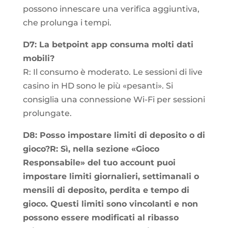
possono innescare una verifica aggiuntiva,
che prolunga i tempi.
D7: La betpoint app consuma molti dati
mobili?
R: Il consumo è moderato. Le sessioni di live
casino in HD sono le più «pesanti». Si
consiglia una connessione Wi-Fi per sessioni
prolungate.
D8: Posso impostare limiti di deposito o di
gioco?
R: Sì, nella sezione «Gioco
Responsabile» del tuo account puoi
impostare limiti giornalieri, settimanali o
mensili di deposito, perdita e tempo di
gioco. Questi limiti sono vincolanti e non
possono essere modificati al ribasso