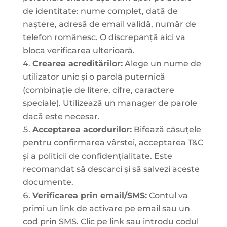
de identitate: nume complet, dată de
naștere, adresă de email validă, număr de
telefon românesc. O discrepanță aici va
bloca verificarea ulterioară.
Crearea acreditărilor:
Alege un nume de
utilizator unic și o parolă puternică
(combinație de litere, cifre, caractere
speciale). Utilizează un manager de parole
dacă este necesar.
Acceptarea acordurilor:
Bifează căsuțele
pentru confirmarea vârstei, acceptarea T&C
și a politicii de confidențialitate. Este
recomandat să descarci și să salvezi aceste
documente.
Verificarea prin email/SMS:
Contul va
primi un link de activare pe email sau un
cod prin SMS. Clic pe link sau introdu codul