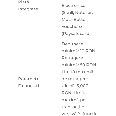
Plată
Electronice
Integrate
(Skrill, Neteller,
MuchBetter),
Vouchere
(Paysafecard).
Depunere
minimă: 10 RON.
Retragere
minimă: 50 RON.
Limită maximă
Parametri
de retragere
Financiari
zilnică: 5,000
RON. Limita
maximă pe
tranzacție:
variază în funcție