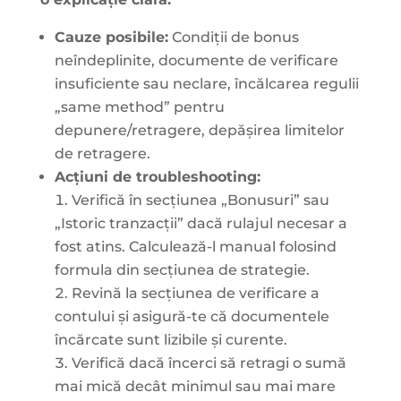
Cauze posibile:
Condiții de bonus
neîndeplinite, documente de verificare
insuficiente sau neclare, încălcarea regulii
„same method” pentru
depunere/retragere, depășirea limitelor
de retragere.
Acțiuni de troubleshooting:
Verifică în secțiunea „Bonusuri” sau
„Istoric tranzacții” dacă rulajul necesar a
fost atins. Calculează-l manual folosind
formula din secțiunea de strategie.
Revină la secțiunea de verificare a
contului și asigură-te că documentele
încărcate sunt lizibile și curente.
Verifică dacă încerci să retragi o sumă
mai mică decât minimul sau mai mare