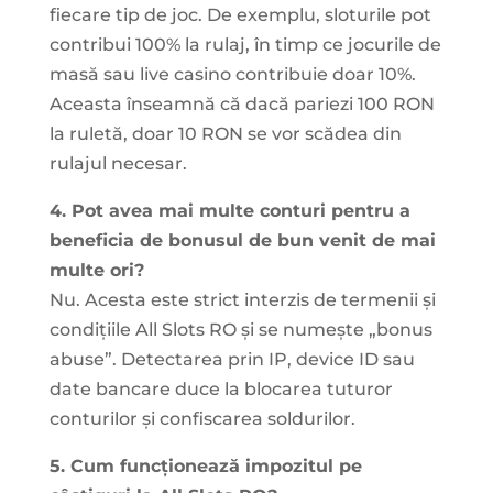
fiecare tip de joc. De exemplu, sloturile pot
contribui 100% la rulaj, în timp ce jocurile de
masă sau live casino contribuie doar 10%.
Aceasta înseamnă că dacă pariezi 100 RON
la ruletă, doar 10 RON se vor scădea din
rulajul necesar.
4. Pot avea mai multe conturi pentru a
beneficia de bonusul de bun venit de mai
multe ori?
Nu. Acesta este strict interzis de termenii și
condițiile All Slots RO și se numește „bonus
abuse”. Detectarea prin IP, device ID sau
date bancare duce la blocarea tuturor
conturilor și confiscarea soldurilor.
5. Cum funcționează impozitul pe