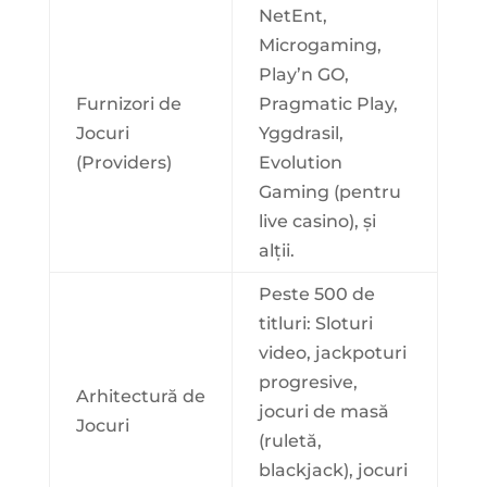
NetEnt,
Microgaming,
Play’n GO,
Furnizori de
Pragmatic Play,
Jocuri
Yggdrasil,
(Providers)
Evolution
Gaming (pentru
live casino), și
alții.
Peste 500 de
titluri: Sloturi
video, jackpoturi
progresive,
Arhitectură de
jocuri de masă
Jocuri
(ruletă,
blackjack), jocuri