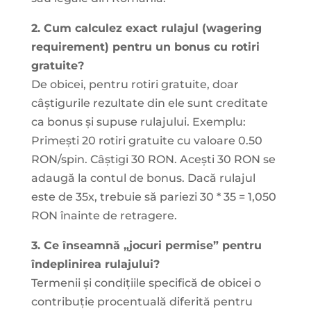
2. Cum calculez exact rulajul (wagering
requirement) pentru un bonus cu rotiri
gratuite?
De obicei, pentru rotiri gratuite, doar
câștigurile rezultate din ele sunt creditate
ca bonus și supuse rulajului. Exemplu:
Primești 20 rotiri gratuite cu valoare 0.50
RON/spin. Câștigi 30 RON. Acești 30 RON se
adaugă la contul de bonus. Dacă rulajul
este de 35x, trebuie să pariezi 30 * 35 = 1,050
RON înainte de retragere.
3. Ce înseamnă „jocuri permise” pentru
îndeplinirea rulajului?
Termenii și condițiile specifică de obicei o
contribuție procentuală diferită pentru