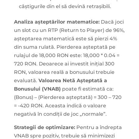
câștigurile din el să devină retrașibili.
Analiza așteptărilor matematice:
Dacă joci
un slot cu un RTP (Return to Player) de 96%,
așteptarea matematică este să pierzi 4%
din suma rulată. Pierderea așteptată pe
rulajul de 18,000 RON este: 18,000 * 0.04 =
720 RON. Deoarece ai investit inițial 300
RON, valoarea reală a bonusului trebuie
evaluată.
Valoarea Netă Așteptată a
Bonusului (VNAB)
poate fi estimată ca:
(Bonus) – (Pierderea așteptată) = 300 – 720
= -420 RON. Aceasta indică o valoare
negativă în condiții de joc „normale”.
Strategii de optimizare:
Pentru a îndrepta
VNAB spre pozitiv, trebuie să minimizezi