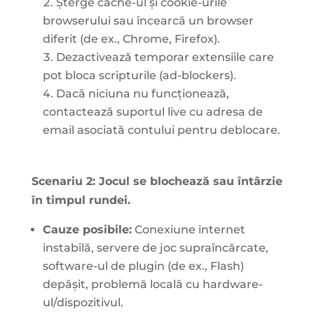
Șterge cache-ul și cookie-urile
browserului sau încearcă un browser
diferit (de ex., Chrome, Firefox).
Dezactivează temporar extensiile care
pot bloca scripturile (ad-blockers).
Dacă niciuna nu funcționează,
contactează suportul live cu adresa de
email asociată contului pentru deblocare.
Scenariu 2: Jocul se blochează sau întârzie
în timpul rundei.
Cauze posibile:
Conexiune internet
instabilă, servere de joc supraîncărcate,
software-ul de plugin (de ex., Flash)
depășit, problemă locală cu hardware-
ul/dispozitivul.