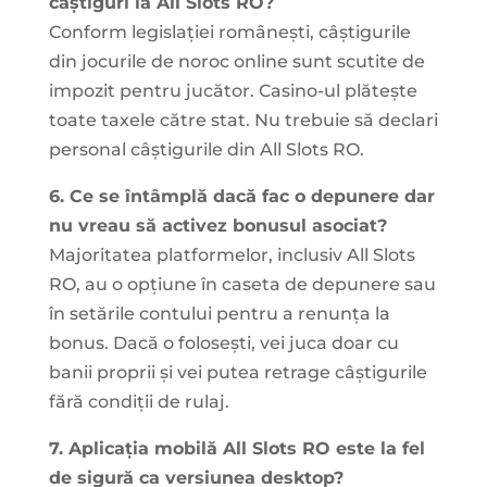
câștiguri la All Slots RO?
Conform legislației românești, câștigurile
din jocurile de noroc online sunt scutite de
impozit pentru jucător. Casino-ul plătește
toate taxele către stat. Nu trebuie să declari
personal câștigurile din All Slots RO.
6. Ce se întâmplă dacă fac o depunere dar
nu vreau să activez bonusul asociat?
Majoritatea platformelor, inclusiv All Slots
RO, au o opțiune în caseta de depunere sau
în setările contului pentru a renunța la
bonus. Dacă o folosești, vei juca doar cu
banii proprii și vei putea retrage câștigurile
fără condiții de rulaj.
7. Aplicația mobilă All Slots RO este la fel
de sigură ca versiunea desktop?