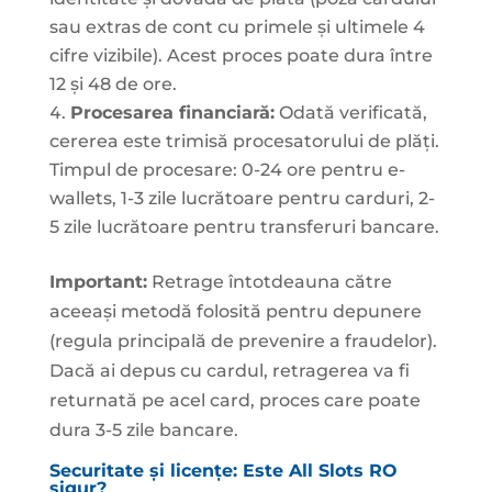
sau extras de cont cu primele și ultimele 4
cifre vizibile). Acest proces poate dura între
12 și 48 de ore.
Procesarea financiară:
Odată verificată,
cererea este trimisă procesatorului de plăți.
Timpul de procesare: 0-24 ore pentru e-
wallets, 1-3 zile lucrătoare pentru carduri, 2-
5 zile lucrătoare pentru transferuri bancare.
Important:
Retrage întotdeauna către
aceeași metodă folosită pentru depunere
(regula principală de prevenire a fraudelor).
Dacă ai depus cu cardul, retragerea va fi
returnată pe acel card, proces care poate
dura 3-5 zile bancare.
Securitate și licențe: Este All Slots RO
sigur?