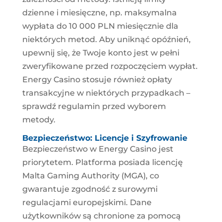
dzienne i miesięczne, np. maksymalna
wypłata do 10 000 PLN miesięcznie dla
niektórych metod. Aby uniknąć opóźnień,
upewnij się, że Twoje konto jest w pełni
zweryfikowane przed rozpoczęciem wypłat.
Energy Casino stosuje również opłaty
transakcyjne w niektórych przypadkach –
sprawdź regulamin przed wyborem
metody.
Bezpieczeństwo: Licencje i Szyfrowanie
Bezpieczeństwo w Energy Casino jest
priorytetem. Platforma posiada licencję
Malta Gaming Authority (MGA), co
gwarantuje zgodność z surowymi
regulacjami europejskimi. Dane
użytkowników są chronione za pomocą