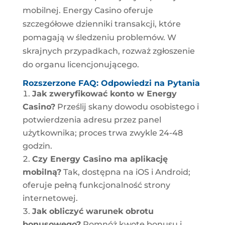
mobilnej. Energy Casino oferuje
szczegółowe dzienniki transakcji, które
pomagają w śledzeniu problemów. W
skrajnych przypadkach, rozważ zgłoszenie
do organu licencjonującego.
Rozszerzone FAQ: Odpowiedzi na Pytania
Jak zweryfikować konto w Energy
Casino?
Prześlij skany dowodu osobistego i
potwierdzenia adresu przez panel
użytkownika; proces trwa zwykle 24-48
godzin.
Czy Energy Casino ma aplikację
mobilną?
Tak, dostępna na iOS i Android;
oferuje pełną funkcjonalność strony
internetowej.
Jak obliczyć warunek obrotu
bonusowego?
Pomnóż kwotę bonusu i