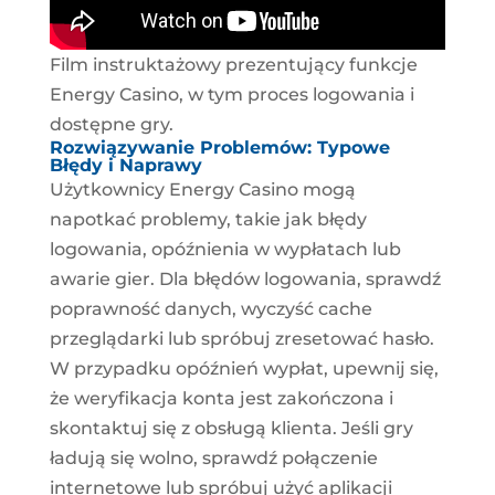
Film instruktażowy prezentujący funkcje
Energy Casino, w tym proces logowania i
dostępne gry.
Rozwiązywanie Problemów: Typowe
Błędy i Naprawy
Użytkownicy Energy Casino mogą
napotkać problemy, takie jak błędy
logowania, opóźnienia w wypłatach lub
awarie gier. Dla błędów logowania, sprawdź
poprawność danych, wyczyść cache
przeglądarki lub spróbuj zresetować hasło.
W przypadku opóźnień wypłat, upewnij się,
że weryfikacja konta jest zakończona i
skontaktuj się z obsługą klienta. Jeśli gry
ładują się wolno, sprawdź połączenie
internetowe lub spróbuj użyć aplikacji