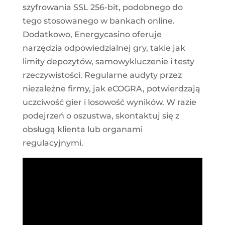
szyfrowania SSL 256-bit, podobnego do
tego stosowanego w bankach online.
Dodatkowo, Energycasino oferuje
narzędzia odpowiedzialnej gry, takie jak
limity depozytów, samowykluczenie i testy
rzeczywistości. Regularne audyty przez
niezależne firmy, jak eCOGRA, potwierdzają
uczciwość gier i losowość wyników. W razie
podejrzeń o oszustwa, skontaktuj się z
obsługą klienta lub organami
regulacyjnymi.