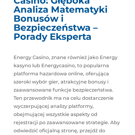
Casino: Głęboka
Analiza Matematyki
Bonusów i
Bezpieczeństwa –
Porady Eksperta
Energy Casino, znane również jako Energy
kasyno lub Energycasino, to popularna
platforma hazardowa online, oferująca
szeroki wybór gier, atrakcyjne bonusy i
zaawansowane funkcje bezpieczeństwa.
Ten przewodnik ma na celu dostarczenie
wyczerpującej analizy platformy,
obejmującej wszystkie aspekty od
rejestracji po zaawansowane strategie. Aby
odwiedzić oficjalną stronę, przejdź do