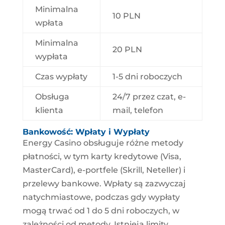
Minimalna
10 PLN
wpłata
Minimalna
20 PLN
wypłata
Czas wypłaty
1-5 dni roboczych
Obsługa
24/7 przez czat, e-
klienta
mail, telefon
Bankowość: Wpłaty i Wypłaty
Energy Casino obsługuje różne metody
płatności, w tym karty kredytowe (Visa,
MasterCard), e-portfele (Skrill, Neteller) i
przelewy bankowe. Wpłaty są zazwyczaj
natychmiastowe, podczas gdy wypłaty
mogą trwać od 1 do 5 dni roboczych, w
zależności od metody. Istnieją limity