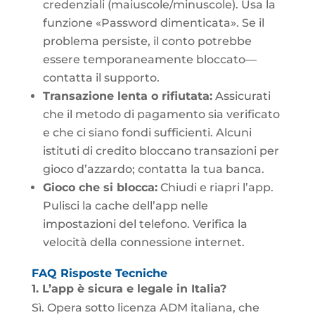
credenziali (maiuscole/minuscole). Usa la
funzione «Password dimenticata». Se il
problema persiste, il conto potrebbe
essere temporaneamente bloccato—
contatta il supporto.
Transazione lenta o rifiutata:
Assicurati
che il metodo di pagamento sia verificato
e che ci siano fondi sufficienti. Alcuni
istituti di credito bloccano transazioni per
gioco d’azzardo; contatta la tua banca.
Gioco che si blocca:
Chiudi e riapri l’app.
Pulisci la cache dell’app nelle
impostazioni del telefono. Verifica la
velocità della connessione internet.
FAQ Risposte Tecniche
1. L’app è sicura e legale in Italia?
Sì. Opera sotto licenza ADM italiana, che