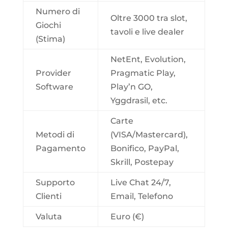
Numero di
Oltre 3000 tra slot,
Giochi
tavoli e live dealer
(Stima)
NetEnt, Evolution,
Provider
Pragmatic Play,
Software
Play’n GO,
Yggdrasil, etc.
Carte
Metodi di
(VISA/Mastercard),
Pagamento
Bonifico, PayPal,
Skrill, Postepay
Supporto
Live Chat 24/7,
Clienti
Email, Telefono
Valuta
Euro (€)