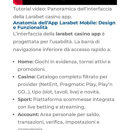
Tutorial video: Panoramica dell’interfaccia
della Larabet casino app.
Anatomia dell’App Larabet Mobile: Design
e Funzionalità
L’interfaccia della
larabet casino app
è
progettata per l’usabilità. La barra di
navigazione inferiore dà accesso rapido a:
Home:
Giochi in evidenza, tornei attivi e
promozioni.
Casino:
Catalogo completo filtrato per
provider (NetEnt, Pragmatic Play, Play’n
GO…), tipo (slot, tavoli, live) e novità.
Sport:
Piattaforma scommesse integrata
con live betting e streaming.
Account:
Area personale per saldo,
transazioni, verifica, impostazioni e
cronologia.