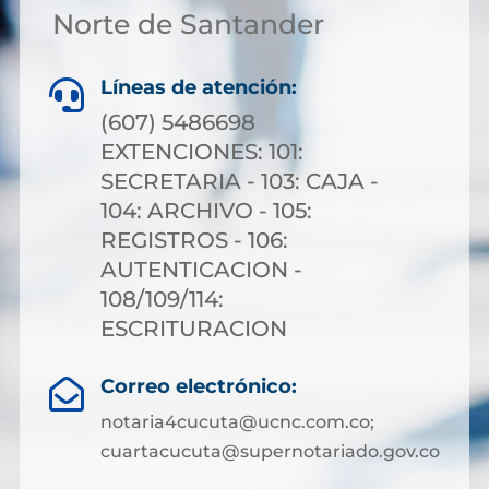
Norte de Santander
Líneas de atención:

(607) 5486698
EXTENCIONES: 101:
SECRETARIA - 103: CAJA -
104: ARCHIVO - 105:
REGISTROS - 106:
AUTENTICACION -
108/109/114:
ESCRITURACION
Correo electrónico:

notaria4cucuta@ucnc.com.co;
cuartacucuta@supernotariado.gov.co