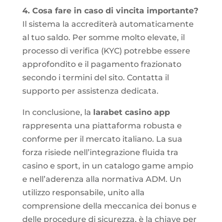
4. Cosa fare in caso di vincita importante?
Il sistema la accrediterà automaticamente
al tuo saldo. Per somme molto elevate, il
processo di verifica (KYC) potrebbe essere
approfondito e il pagamento frazionato
secondo i termini del sito. Contatta il
supporto per assistenza dedicata.
In conclusione, la
larabet casino app
rappresenta una piattaforma robusta e
conforme per il mercato italiano. La sua
forza risiede nell’integrazione fluida tra
casino e sport, in un catalogo game ampio
e nell’aderenza alla normativa ADM. Un
utilizzo responsabile, unito alla
comprensione della meccanica dei bonus e
delle procedure di sicurezza, è la chiave per