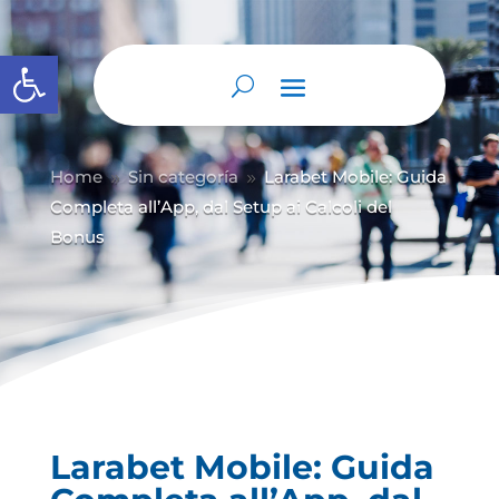
Abrir barra de herramientas
Home
Sin categoría
Larabet Mobile: Guida
9
9
Completa all’App, dal Setup ai Calcoli del
Bonus
Larabet Mobile: Guida