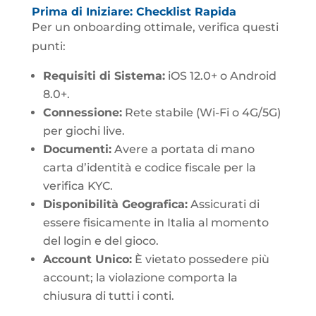
Prima di Iniziare: Checklist Rapida
Per un onboarding ottimale, verifica questi
punti:
Requisiti di Sistema:
iOS 12.0+ o Android
8.0+.
Connessione:
Rete stabile (Wi-Fi o 4G/5G)
per giochi live.
Documenti:
Avere a portata di mano
carta d’identità e codice fiscale per la
verifica KYC.
Disponibilità Geografica:
Assicurati di
essere fisicamente in Italia al momento
del login e del gioco.
Account Unico:
È vietato possedere più
account; la violazione comporta la
chiusura di tutti i conti.