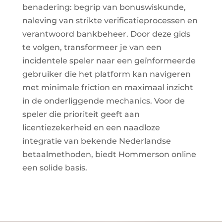
benadering: begrip van bonuswiskunde,
naleving van strikte verificatieprocessen en
verantwoord bankbeheer. Door deze gids
te volgen, transformeer je van een
incidentele speler naar een geïnformeerde
gebruiker die het platform kan navigeren
met minimale friction en maximaal inzicht
in de onderliggende mechanics. Voor de
speler die prioriteit geeft aan
licentiezekerheid en een naadloze
integratie van bekende Nederlandse
betaalmethoden, biedt Hommerson online
een solide basis.