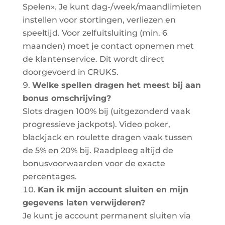
Spelen». Je kunt dag-/week/maandlimieten
instellen voor stortingen, verliezen en
speeltijd. Voor zelfuitsluiting (min. 6
maanden) moet je contact opnemen met
de klantenservice. Dit wordt direct
doorgevoerd in CRUKS.
Welke spellen dragen het meest bij aan
bonus omschrijving?
Slots dragen 100% bij (uitgezonderd vaak
progressieve jackpots). Video poker,
blackjack en roulette dragen vaak tussen
de 5% en 20% bij. Raadpleeg altijd de
bonusvoorwaarden voor de exacte
percentages.
Kan ik mijn account sluiten en mijn
gegevens laten verwijderen?
Je kunt je account permanent sluiten via