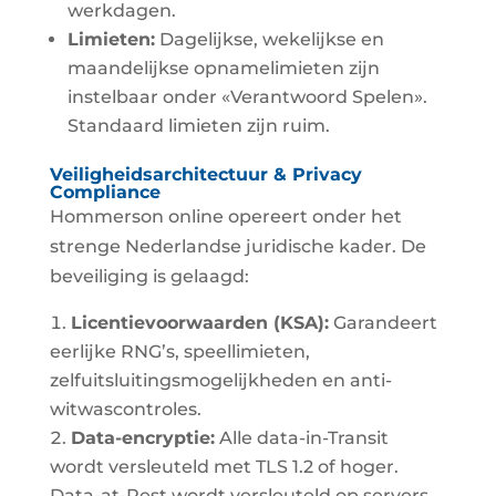
werkdagen.
Limieten:
Dagelijkse, wekelijkse en
maandelijkse opnamelimieten zijn
instelbaar onder «Verantwoord Spelen».
Standaard limieten zijn ruim.
Veiligheidsarchitectuur & Privacy
Compliance
Hommerson online opereert onder het
strenge Nederlandse juridische kader. De
beveiliging is gelaagd:
Licentievoorwaarden (KSA):
Garandeert
eerlijke RNG’s, speellimieten,
zelfuitsluitingsmogelijkheden en anti-
witwascontroles.
Data-encryptie:
Alle data-in-Transit
wordt versleuteld met TLS 1.2 of hoger.
Data-at-Rest wordt versleuteld op servers