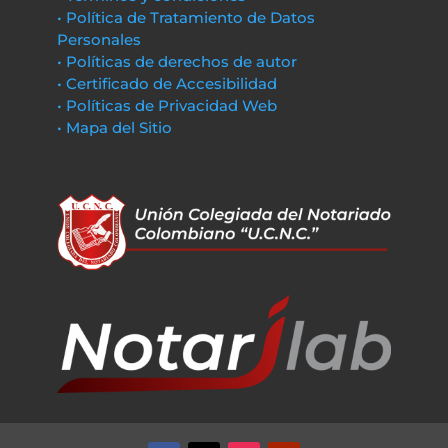
• Política de Tratamiento de Datos
Personales
• Políticas de derechos de autor
• Certificado de Accesibilidad
• Políticas de Privacidad Web
• Mapa del Sitio