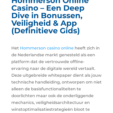
Hommerson Online
Casino – Een Deep
Dive in Bonussen,
Veiligheid & App
(Definitieve Gids)
Het
Hommerson casino online
heeft zich in
de Nederlandse markt genesteld als een
platform dat de vertrouwde offline-
ervaring naar de digitale wereld vertaalt.
Deze uitgebreide whitepaper dient als jouw
technische handleiding, ontworpen om niet
alleen de basisfunctionaliteiten te
doorlichten maar ook de onderliggende
mechanics, veiligheidsarchitectuur en
winstoptimalisatiestrategieën bloot te