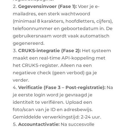
Gegevensinvoer (Fase 1):
Voer je e-
mailadres, een sterk wachtwoord
(minimaal 8 karakters, hoofdletters, cijfers),
telefoonnummer en geboortedatum in. De
gebruikersnaam wordt vaak automatisch
gegenereerd.
CRUKS-integratie (Fase 2):
Het systeem
maakt een real-time API-koppeling met
het CRUKS-register. Alleen na een
negatieve check (geen verbod) ga je
verder.
Verificatie (Fase 3 – Post-registratie):
Na
je eerste login word je gevraagd je
identiteit te verifiëren. Upload een
foto/scan van je ID en adresbewijs.
Gemiddelde verwerkingstijd: 2-24 uur.
Accountactivatie:
Na succesvolle