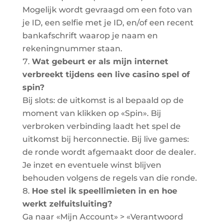
Mogelijk wordt gevraagd om een foto van
je ID, een selfie met je ID, en/of een recent
bankafschrift waarop je naam en
rekeningnummer staan.
Wat gebeurt er als mijn internet
verbreekt tijdens een live casino spel of
spin?
Bij slots: de uitkomst is al bepaald op de
moment van klikken op «Spin». Bij
verbroken verbinding laadt het spel de
uitkomst bij herconnectie. Bij live games:
de ronde wordt afgemaakt door de dealer.
Je inzet en eventuele winst blijven
behouden volgens de regels van die ronde.
Hoe stel ik speellimieten in en hoe
werkt zelfuitsluiting?
Ga naar «Mijn Account» > «Verantwoord