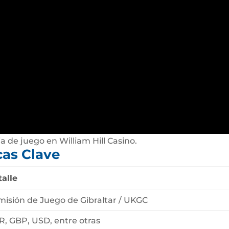
a de juego en William Hill Casino.
cas Clave
talle
isión de Juego de Gibraltar / UKGC
R, GBP, USD, entre otras