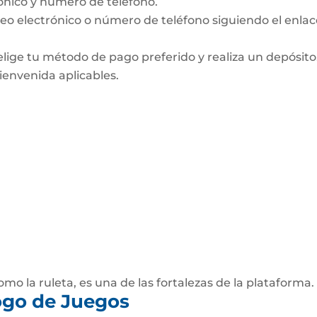
rónico y número de teléfono.
eo electrónico o número de teléfono siguiendo el enlac
 elige tu método de pago preferido y realiza un depósito
ienvenida aplicables.
mo la ruleta, es una de las fortalezas de la plataforma.
ogo de Juegos