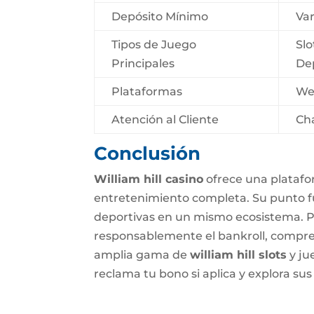
Depósito Mínimo
Va
Tipos de Juego
Slo
Principales
De
Plataformas
We
Atención al Cliente
Cha
Conclusión
William hill casino
ofrece una platafo
entretenimiento completa. Su punto fu
deportivas en un mismo ecosistema. Pa
responsablemente el bankroll, compre
amplia gama de
william hill slots
y ju
reclama tu bono si aplica y explora sus