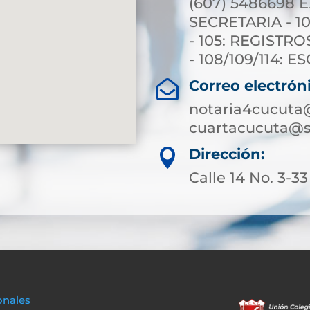
(607) 5486698 E
SECRETARIA - 10
- 105: REGISTRO
- 108/109/114: 
Correo electrón

notaria4cucuta
cuartacucuta@s
Dirección:

Calle 14 No. 3-33
onales