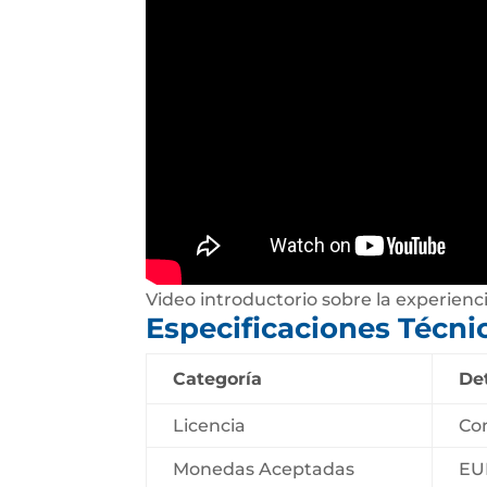
Video introductorio sobre la experienci
Especificaciones Técni
Categoría
De
Licencia
Com
Monedas Aceptadas
EU