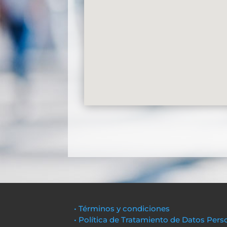
• Términos y condiciones
• Política de Tratamiento de Datos Pers