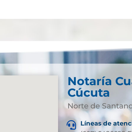
Notaría Cu
Cúcuta
Norte de Santan
Líneas de atenc
