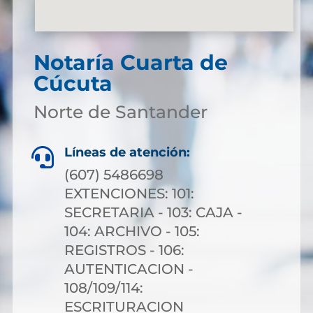
Notaría Cuarta de
Cúcuta
Norte de Santander
Líneas de atención:

(607) 5486698
EXTENCIONES: 101:
SECRETARIA - 103: CAJA -
104: ARCHIVO - 105:
REGISTROS - 106:
AUTENTICACION -
108/109/114:
ESCRITURACION