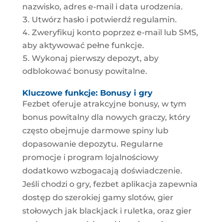
nazwisko, adres e-mail i data urodzenia.
Utwórz hasło i potwierdź regulamin.
Zweryfikuj konto poprzez e-mail lub SMS,
aby aktywować pełne funkcje.
Wykonaj pierwszy depozyt, aby
odblokować bonusy powitalne.
Kluczowe funkcje: Bonusy i gry
Fezbet oferuje atrakcyjne bonusy, w tym
bonus powitalny dla nowych graczy, który
często obejmuje darmowe spiny lub
dopasowanie depozytu. Regularne
promocje i program lojalnościowy
dodatkowo wzbogacają doświadczenie.
Jeśli chodzi o gry, fezbet aplikacja zapewnia
dostęp do szerokiej gamy slotów, gier
stołowych jak blackjack i ruletka, oraz gier