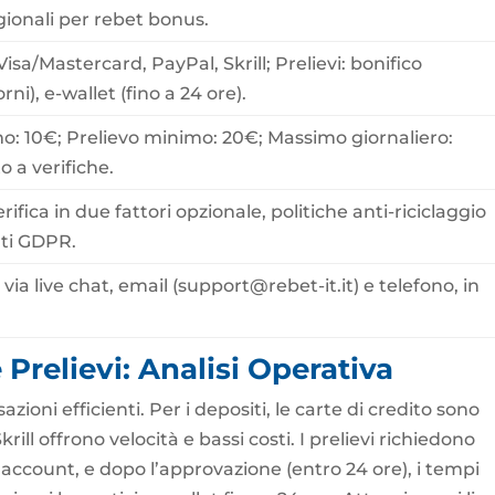
ionali per rebet bonus.
Visa/Mastercard, PayPal, Skrill; Prelievi: bonifico
rni), e-wallet (fino a 24 ore).
o: 10€; Prelievo minimo: 20€; Massimo giornaliero:
 a verifiche.
erifica in due fattori opzionale, politiche anti-riciclaggio
ati GDPR.
via live chat, email (support@rebet-it.it) e telefono, in
Prelievi: Analisi Operativa
ioni efficienti. Per i depositi, le carte di credito sono
ll offrono velocità e bassi costi. I prelievi richiedono
a account, e dopo l’approvazione (entro 24 ore), i tempi