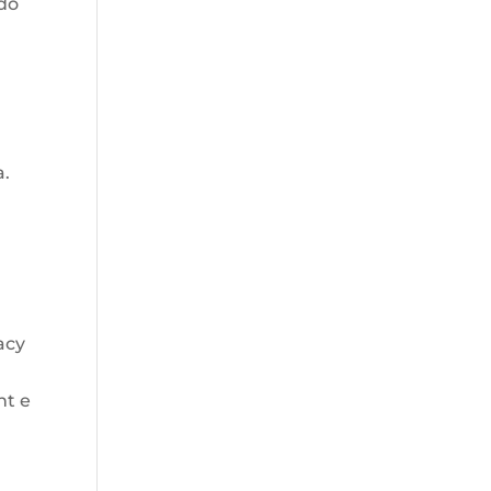
odo
a.
acy
nt e