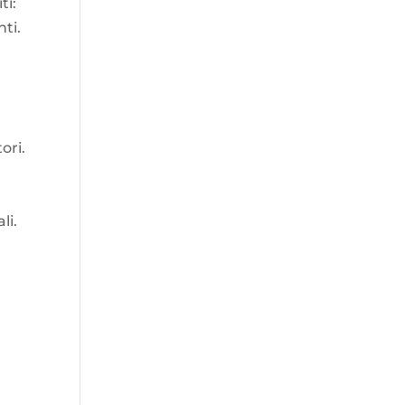
ti:
ti.
ori.
i
li.