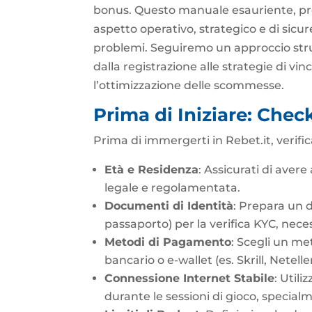
bonus. Questo manuale esauriente, prog
aspetto operativo, strategico e di sicu
problemi. Seguiremo un approccio str
dalla registrazione alle strategie di vi
l’ottimizzazione delle scommesse.
Prima di Iniziare: Check
Prima di immergerti in Rebet.it, verifi
Età e Residenza
: Assicurati di avere
legale e regolamentata.
Documenti di Identità
: Prepara un d
passaporto) per la verifica KYC, necess
Metodi di Pagamento
: Scegli un me
bancario o e-wallet (es. Skrill, Netelle
Connessione Internet Stabile
: Util
durante le sessioni di gioco, specialm