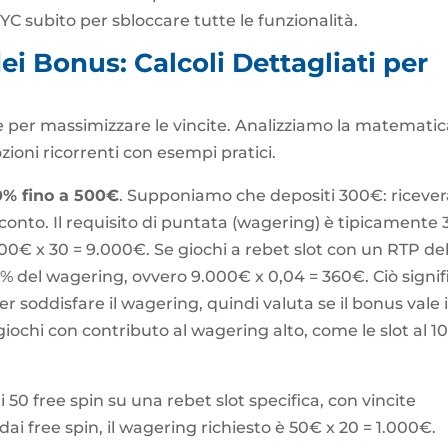
YC subito per sbloccare tutte le funzionalità.
i Bonus: Calcoli Dettagliati per
 per massimizzare le vincite. Analizziamo la matemati
ioni ricorrenti con esempi pratici.
0% fino a 500€
. Supponiamo che depositi 300€: ricever
conto. Il requisito di puntata (wagering) è tipicamente 
300€ x 30 = 9.000€. Se giochi a rebet slot con un RTP de
 4% del wagering, ovvero 9.000€ x 0,04 = 360€. Ciò signif
 soddisfare il wagering, quindi valuta se il bonus vale i
iochi con contributo al wagering alto, come le slot al 1
di 50 free spin su una rebet slot specifica, con vincite
ai free spin, il wagering richiesto è 50€ x 20 = 1.000€.