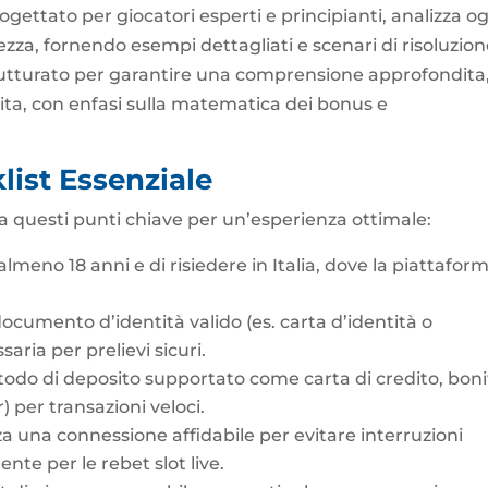
ettato per giocatori esperti e principianti, analizza o
rezza, fornendo esempi dettagliati e scenari di risoluzio
utturato per garantire una comprensione approfondita
ncita, con enfasi sulla matematica dei bonus e
list Essenziale
ca questi punti chiave per un’esperienza ottimale:
 almeno 18 anni e di risiedere in Italia, dove la piattafor
ocumento d’identità valido (es. carta d’identità o
aria per prelievi sicuri.
todo di deposito supportato come carta di credito, boni
r) per transazioni veloci.
izza una connessione affidabile per evitare interruzioni
ente per le rebet slot live.