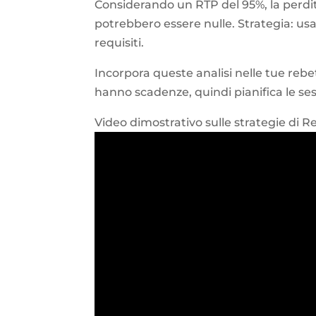
Considerando un RTP del 95%, la perdita
potrebbero essere nulle. Strategia: usa 
requisiti.
Incorpora queste analisi nelle tue reb
hanno scadenze, quindi pianifica le sess
Video dimostrativo sulle strategie di Re