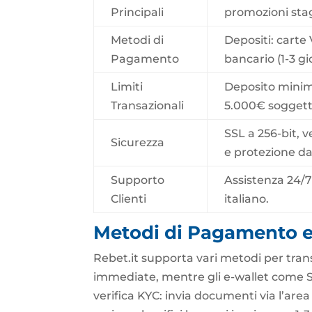
Principali
promozioni stag
Metodi di
Depositi: carte 
Pagamento
bancario (1-3 gio
Limiti
Deposito minim
Transazionali
5.000€ soggetto
SSL a 256-bit, v
Sicurezza
e protezione d
Supporto
Assistenza 24/7 
Clienti
italiano.
Metodi di Pagamento e 
Rebet.it supporta vari metodi per transaz
immediate, mentre gli e-wallet come Skri
verifica KYC: invia documenti via l’are