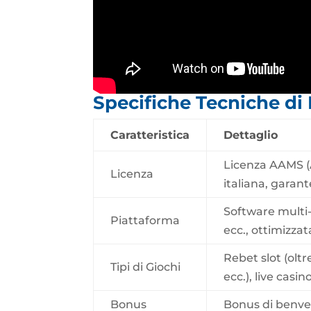
Specifiche Tecniche di 
Caratteristica
Dettaglio
Licenza AAMS (
Licenza
italiana, garan
Software multi-
Piattaforma
ecc., ottimizza
Rebet slot (oltr
Tipi di Giochi
ecc.), live casin
Bonus
Bonus di benven