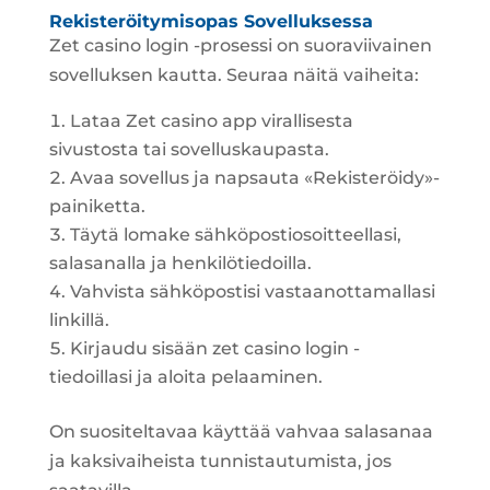
Rekisteröitymisopas Sovelluksessa
Zet casino login -prosessi on suoraviivainen
sovelluksen kautta. Seuraa näitä vaiheita:
Lataa Zet casino app virallisesta
sivustosta tai sovelluskaupasta.
Avaa sovellus ja napsauta «Rekisteröidy»-
painiketta.
Täytä lomake sähköpostiosoitteellasi,
salasanalla ja henkilötiedoilla.
Vahvista sähköpostisi vastaanottamallasi
linkillä.
Kirjaudu sisään zet casino login -
tiedoillasi ja aloita pelaaminen.
On suositeltavaa käyttää vahvaa salasanaa
ja kaksivaiheista tunnistautumista, jos