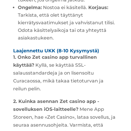
Ongelma:
Nostoa ei käsitellä.
Korjaus:
Tarkista, että olet täyttänyt
kierrätysvaatimukset ja vahvistanut tilisi.
Odota käsittelyaikoja tai ota yhteyttä
asiakastukeen.
Laajennettu UKK (8-10 Kysymystä)
1. Onko Zet casino app turvallinen
käyttää?
Kyllä, se käyttää SSL-
salausstandardeja ja on lisensoitu
Curacaossa, mikä takaa tietoturvan ja
reilun pelin.
2. Kuinka asennan Zet casino app -
sovelluksen iOS-laitteelle?
Mene App
Storeen, hae «Zet Casino», lataa sovellus, ja
seuraa asennusohjeita. Varmista, että