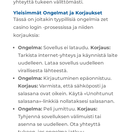
yhteyttä tukeen välittömästi.
Yleisimmät Ongelmat ja Korjaukset
Tässä on joitakin tyypillisiä ongelmia zet
casino login -prosessissa ja niiden
korjauksia:
Ongelma:
Sovellus ei lataudu.
Korjaus:
Tarkista internet-yhteys ja käynnistä laite
uudelleen. Lataa sovellus uudelleen
virallisesta lähteestä.
Ongelma:
Kirjautuminen epäonnistuu.
Korjaus:
Varmista, että sähköposti ja
salasana ovat oikein. Käytä «Unohtunut
salasana»-linkkiä nollataksesi salasanan.
Ongelma:
Peli jumittuu.
Korjaus:
Tyhjennä sovelluksen välimuisti tai
asenna se uudelleen. Ota yhteyttä
tukeen, jos ongelma jatkuu.