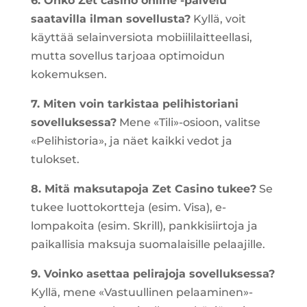
6. Onko Zet casino online -palvelu
saatavilla ilman sovellusta?
Kyllä, voit
käyttää selainversiota mobiililaitteellasi,
mutta sovellus tarjoaa optimoidun
kokemuksen.
7. Miten voin tarkistaa pelihistoriani
sovelluksessa?
Mene «Tili»-osioon, valitse
«Pelihistoria», ja näet kaikki vedot ja
tulokset.
8. Mitä maksutapoja Zet Casino tukee?
Se
tukee luottokortteja (esim. Visa), e-
lompakoita (esim. Skrill), pankkisiirtoja ja
paikallisia maksuja suomalaisille pelaajille.
9. Voinko asettaa pelirajoja sovelluksessa?
Kyllä, mene «Vastuullinen pelaaminen»-