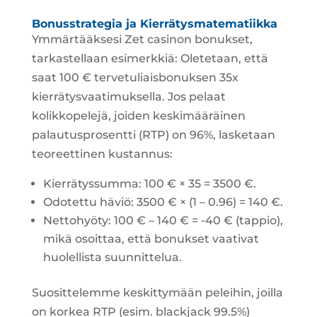
Bonusstrategia ja Kierrätysmatematiikka
Ymmärtääksesi Zet casinon bonukset,
tarkastellaan esimerkkiä: Oletetaan, että
saat 100 € tervetuliaisbonuksen 35x
kierrätysvaatimuksella. Jos pelaat
kolikkopelejä, joiden keskimääräinen
palautusprosentti (RTP) on 96%, lasketaan
teoreettinen kustannus:
Kierrätyssumma: 100 € × 35 = 3500 €.
Odotettu häviö: 3500 € × (1 – 0.96) = 140 €.
Nettohyöty: 100 € – 140 € = -40 € (tappio),
mikä osoittaa, että bonukset vaativat
huolellista suunnittelua.
Suosittelemme keskittymään peleihin, joilla
on korkea RTP (esim. blackjack 99.5%)