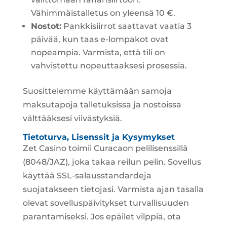
Vähimmäistalletus on yleensä 10 €.
Nostot:
Pankkisiirrot saattavat vaatia 3
päivää, kun taas e-lompakot ovat
nopeampia. Varmista, että tili on
vahvistettu nopeuttaaksesi prosessia.
Suosittelemme käyttämään samoja
maksutapoja talletuksissa ja nostoissa
välttääksesi viivästyksiä.
Tietoturva, Lisenssit ja Kysymykset
Zet Casino toimii Curacaon pelilisenssillä
(8048/JAZ), joka takaa reilun pelin. Sovellus
käyttää SSL-salausstandardeja
suojatakseen tietojasi. Varmista ajan tasalla
olevat sovelluspäivitykset turvallisuuden
parantamiseksi. Jos epäilet vilppiä, ota