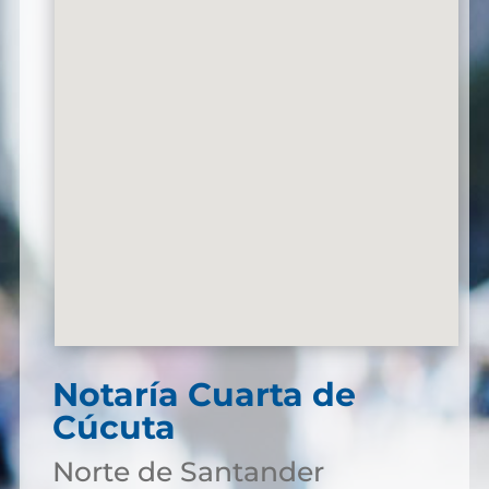
Notaría Cuarta de
Cúcuta
Norte de Santander