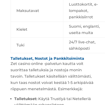
Luottokortit, e-
Maksutavat
lompakot,
pankkisiirrot
Suomi, englanti,
Kielet
useita muita
24/7 live-chat,
Tuki
sähköposti
Talletukset, Nostot ja Pankkitoiminta
Zet casino online -palvelun kautta voit
suorittaa talletuksia ja nostoja monin
tavoin. Talletukset käsitellään välittömästi,
kun taas nostot voivat kestää 1-5 arkipäivää
riippuen menetelmästä. Esimerkkejä:
Talletukset:
Käytä Trustlyä tai Netelleriä
välittömään rahansiirtoon.