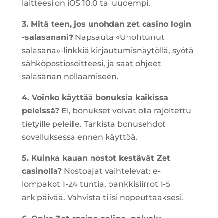
laitteesi on iOS 10.0 tai uudempi.
3. Mitä teen, jos unohdan zet casino login
-salasanani?
Napsauta «Unohtunut
salasana»-linkkiä kirjautumisnäytöllä, syötä
sähköpostiosoitteesi, ja saat ohjeet
salasanan nollaamiseen.
4. Voinko käyttää bonuksia kaikissa
peleissä?
Ei, bonukset voivat olla rajoitettu
tietyille peleille. Tarkista bonusehdot
sovelluksessa ennen käyttöä.
5. Kuinka kauan nostot kestävät Zet
casinolla?
Nostoajat vaihtelevat: e-
lompakot 1-24 tuntia, pankkisiirrot 1-5
arkipäivää. Vahvista tilisi nopeuttaaksesi.