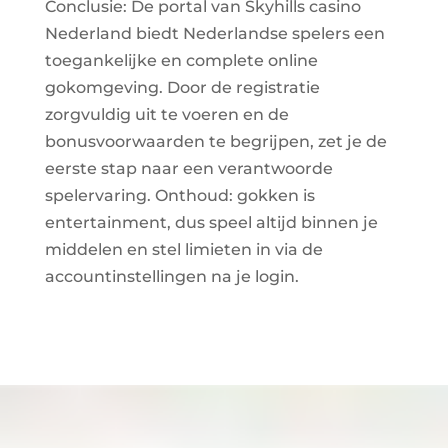
Conclusie: De portal van Skyhills casino
Nederland biedt Nederlandse spelers een
toegankelijke en complete online
gokomgeving. Door de registratie
zorgvuldig uit te voeren en de
bonusvoorwaarden te begrijpen, zet je de
eerste stap naar een verantwoorde
spelervaring. Onthoud: gokken is
entertainment, dus speel altijd binnen je
middelen en stel limieten in via de
accountinstellingen na je login.