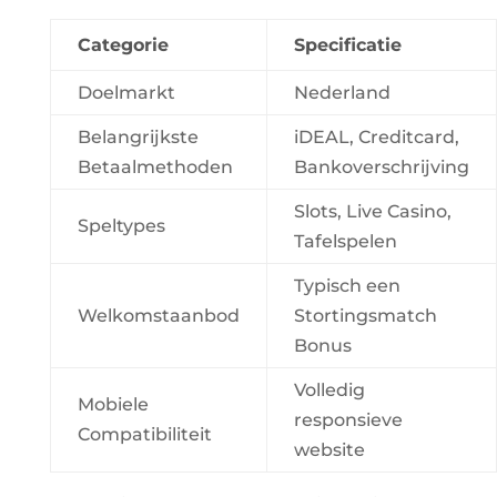
Categorie
Specificatie
Doelmarkt
Nederland
Belangrijkste
iDEAL, Creditcard,
Betaalmethoden
Bankoverschrijving
Slots, Live Casino,
Speltypes
Tafelspelen
Typisch een
Welkomstaanbod
Stortingsmatch
Bonus
Volledig
Mobiele
responsieve
Compatibiliteit
website