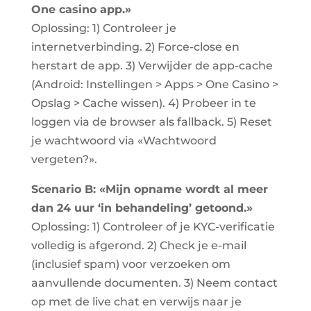
One casino app.»
Oplossing: 1) Controleer je
internetverbinding. 2) Force-close en
herstart de app. 3) Verwijder de app-cache
(Android: Instellingen > Apps > One Casino >
Opslag > Cache wissen). 4) Probeer in te
loggen via de browser als fallback. 5) Reset
je wachtwoord via «Wachtwoord
vergeten?».
Scenario B: «Mijn opname wordt al meer
dan 24 uur ‘in behandeling’ getoond.»
Oplossing: 1) Controleer of je KYC-verificatie
volledig is afgerond. 2) Check je e-mail
(inclusief spam) voor verzoeken om
aanvullende documenten. 3) Neem contact
op met de live chat en verwijs naar je