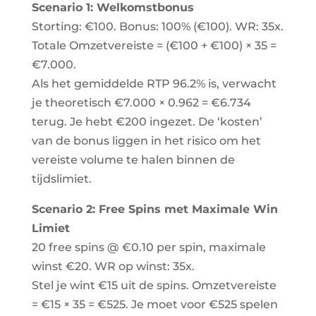
Scenario 1: Welkomstbonus
Storting: €100. Bonus: 100% (€100). WR: 35x.
Totale Omzetvereiste = (€100 + €100) × 35 =
€7.000.
Als het gemiddelde RTP 96.2% is, verwacht
je theoretisch €7.000 × 0.962 = €6.734
terug. Je hebt €200 ingezet. De ‘kosten’
van de bonus liggen in het risico om het
vereiste volume te halen binnen de
tijdslimiet.
Scenario 2: Free Spins met Maximale Win
Limiet
20 free spins @ €0.10 per spin, maximale
winst €20. WR op winst: 35x.
Stel je wint €15 uit de spins. Omzetvereiste
= €15 × 35 = €525. Je moet voor €525 spelen