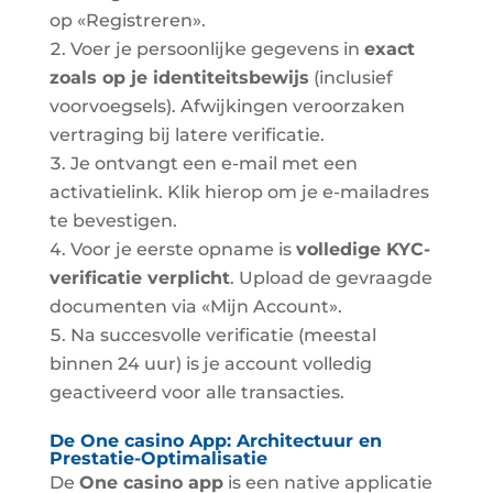
op «Registreren».
Voer je persoonlijke gegevens in
exact
zoals op je identiteitsbewijs
(inclusief
voorvoegsels). Afwijkingen veroorzaken
vertraging bij latere verificatie.
Je ontvangt een e-mail met een
activatielink. Klik hierop om je e-mailadres
te bevestigen.
Voor je eerste opname is
volledige KYC-
verificatie verplicht
. Upload de gevraagde
documenten via «Mijn Account».
Na succesvolle verificatie (meestal
binnen 24 uur) is je account volledig
geactiveerd voor alle transacties.
De One casino App: Architectuur en
Prestatie-Optimalisatie
De
One casino app
is een native applicatie