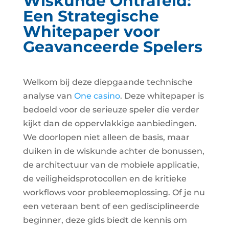
Wiskunde Ontrafeld:
Een Strategische
Whitepaper voor
Geavanceerde Spelers
Welkom bij deze diepgaande technische
analyse van
One casino
. Deze whitepaper is
bedoeld voor de serieuze speler die verder
kijkt dan de oppervlakkige aanbiedingen.
We doorlopen niet alleen de basis, maar
duiken in de wiskunde achter de bonussen,
de architectuur van de mobiele applicatie,
de veiligheidsprotocollen en de kritieke
workflows voor probleemoplossing. Of je nu
een veteraan bent of een gedisciplineerde
beginner, deze gids biedt de kennis om