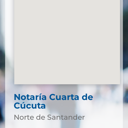
Notaría Cuarta de
Cúcuta
Norte de Santander