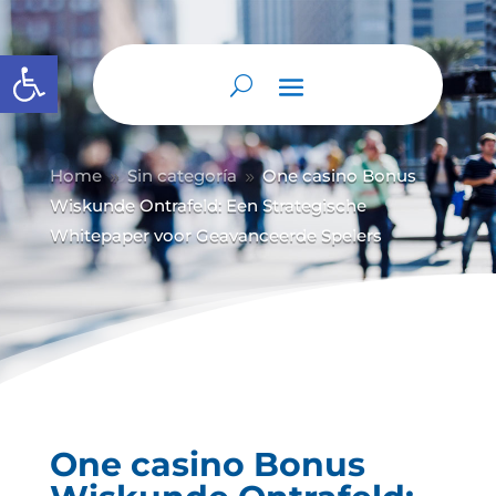
Abrir barra de herramientas
Home
Sin categoría
One casino Bonus
9
9
Wiskunde Ontrafeld: Een Strategische
Whitepaper voor Geavanceerde Spelers
One casino Bonus