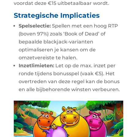
voordat deze €15 uitbetaalbaar wordt.
Strategische Implicaties
Spelselectie:
Spellen met een hoog RTP
(boven 97%) zoals ‘Book of Dead’ of
bepaalde blackjack-varianten
optimaliseren je kansen om de
omzetvereiste te halen.
Inzetlimieten:
Let op de max. inzet per
ronde tijdens bonusspel (vaak €5). Het
overtreden van deze regel kan de bonus
en alle bijbehorende winsten verbeuren.