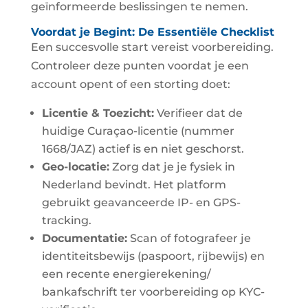
geïnformeerde beslissingen te nemen.
Voordat je Begint: De Essentiële Checklist
Een succesvolle start vereist voorbereiding.
Controleer deze punten voordat je een
account opent of een storting doet:
Licentie & Toezicht:
Verifieer dat de
huidige Curaçao-licentie (nummer
1668/JAZ) actief is en niet geschorst.
Geo-locatie:
Zorg dat je je fysiek in
Nederland bevindt. Het platform
gebruikt geavanceerde IP- en GPS-
tracking.
Documentatie:
Scan of fotografeer je
identiteitsbewijs (paspoort, rijbewijs) en
een recente energierekening/
bankafschrift ter voorbereiding op KYC-