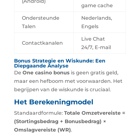
(Android)
game cache
Ondersteunde
Nederlands,
Talen
Engels
Live Chat
Contactkanalen
24/7, E-mail
Bonus Strategie en Wiskunde: Een
Diepgaande Analyse
De
One casino bonus
is geen gratis geld,
maar een hefboom met voorwaarden. Het
begrijpen van de wiskunde is cruciaal.
Het Berekeningmodel
Standaardformule:
Totale Omzetvereiste =
(Stortingsbedrag + Bonusbedrag) ×
Omslagvereiste (WR)
.