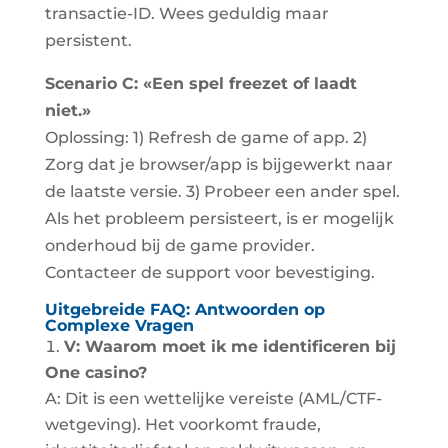
transactie-ID. Wees geduldig maar
persistent.
Scenario C: «Een spel freezet of laadt
niet.»
Oplossing: 1) Refresh de game of app. 2)
Zorg dat je browser/app is bijgewerkt naar
de laatste versie. 3) Probeer een ander spel.
Als het probleem persisteert, is er mogelijk
onderhoud bij de game provider.
Contacteer de support voor bevestiging.
Uitgebreide FAQ: Antwoorden op
Complexe Vragen
V: Waarom moet ik me identificeren bij
One casino?
A: Dit is een wettelijke vereiste (AML/CTF-
wetgeving). Het voorkomt fraude,