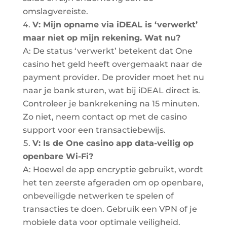
omslagvereiste.
V: Mijn opname via iDEAL is ‘verwerkt’
maar niet op mijn rekening. Wat nu?
A: De status ‘verwerkt’ betekent dat One
casino het geld heeft overgemaakt naar de
payment provider. De provider moet het nu
naar je bank sturen, wat bij iDEAL direct is.
Controleer je bankrekening na 15 minuten.
Zo niet, neem contact op met de casino
support voor een transactiebewijs.
V: Is de One casino app data-veilig op
openbare Wi-Fi?
A: Hoewel de app encryptie gebruikt, wordt
het ten zeerste afgeraden om op openbare,
onbeveiligde netwerken te spelen of
transacties te doen. Gebruik een VPN of je
mobiele data voor optimale veiligheid.