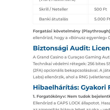
Skrill / Neteller
500 Ft
Banki átutalás
5.000 F
Forgatási követelmény (Playthrough)
ellenőrizd, hogy a «Bónusz egyenleg» 0 
Biztonsági Audit: Lice
A Grand Casino a Curaçao Gaming Autho
Technikai védelmi rétegek: 256 bites SS
(2FA) opcionális bekapcsolásával. A já
Labs) ellenőrzik, ahol a RNG (véletlens
Hibaelhárítás: Gyakor
1. Forgatókönyv: Nem tudok bejelentk
Ellenőrizd a CAPS LOCK állapotot. Haszn
az azonosítás hiánya lehet az oka – ved