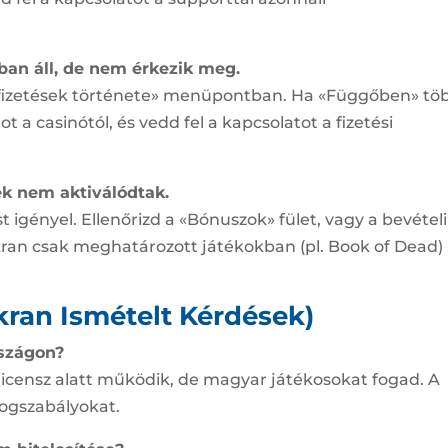
tban áll, de nem érkezik meg.
Kifizetések története» menüpontban. Ha «Függőben» tö
 a casinótól, és vedd fel a kapcsolatot a fizetési
ek nem aktiválódtak.
 igényel. Ellenőrizd a «Bónuszok» fület, vagy a bevételi
kran csak meghatározott játékokban (pl. Book of Dead)
akran Ismételt Kérdések)
rszágon?
icensz alatt működik, de magyar játékosokat fogad. A
 jogszabályokat.