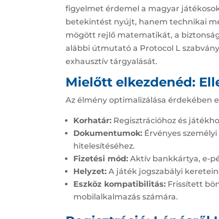
figyelmet érdemel a magyar játékosok
betekintést nyújt, hanem technikai m
mögött rejlő matematikát, a biztonság
alábbi útmutató a Protocol L szabván
exhausztív tárgyalását.
Mielőtt elkezdenéd: Ell
Az élmény optimalizálása érdekében el
Korhatár:
Regisztrációhoz és játékho
Dokumentumok:
Érvényes személyi 
hitelesítéséhez.
Fizetési mód:
Aktív bankkártya, e-pé
Helyzet:
A játék jogszabályi keretein
Eszköz kompatibilitás:
Frissített bö
mobilalkalmazás számára.