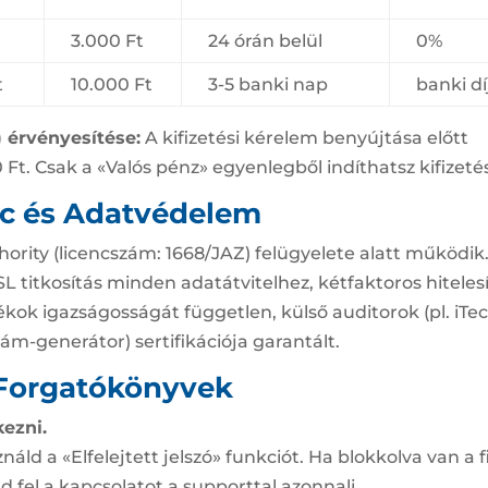
3.000 Ft
24 órán belül
0%
t
10.000 Ft
3-5 banki nap
banki dí
 érvényesítése:
A kifizetési kérelem benyújtása előtt
Ft. Csak a «Valós pénz» egyenlegből indíthatsz kifizetés
nc és Adatvédelem
rity (licencszám: 1668/JAZ) felügyelete alatt működik
L titkosítás minden adatátvitelhez, kétfaktoros hiteles
tékok igazságosságát független, külső auditorok (pl. iTe
zám-generátor) sertifikációja garantált.
i Forgatókönyvek
ezni.
áld a «Elfelejtett jelszó» funkciót. Ha blokkolva van a f
d fel a kapcsolatot a supporttal azonnali