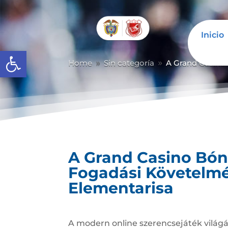
Inicio
Abrir barra de herramientas
Home
Sin categoría
A Grand Casino
9
9
A Grand Casino Bón
Fogadási Követelm
Elementarisa
A modern online szerencsejáték világ