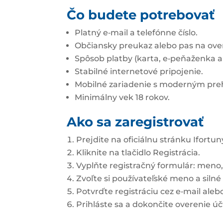
Čo budete potrebovať
Platný e‑mail a telefónne číslo.
Občiansky preukaz alebo pas na over
Spôsob platby (karta, e‑peňaženka 
Stabilné internetové pripojenie.
Mobilné zariadenie s moderným prehl
Minimálny vek 18 rokov.
Ako sa zaregistrovať
Prejdite na oficiálnu stránku Ifortu
Kliknite na tlačidlo Registrácia.
Vyplňte registračný formulár: meno, 
Zvoľte si používateľské meno a silné 
Potvrďte registráciu cez e‑mail ale
Prihláste sa a dokončite overenie účt