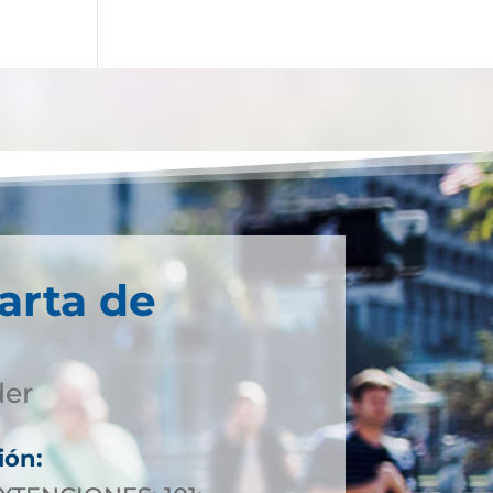
arta de
der
ión: