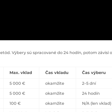
etód. Výbery sú spracované do 24 hodín, potom závisí 
Max. vklad
Čas vkladu
Čas výberu
5 000 €
okamžite
2–5 dní
5 000 €
okamžite
24 hodín
100 €
okamžite
N/A (len vklad)