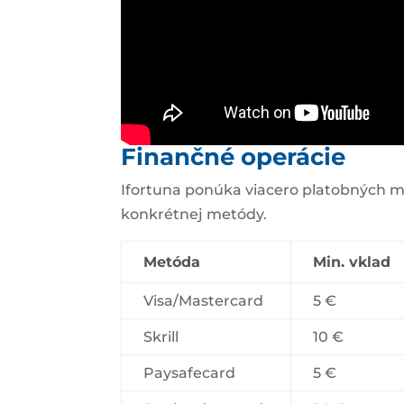
Finančné operácie
Ifortuna ponúka viacero platobných m
konkrétnej metódy.
Metóda
Min. vklad
Visa/Mastercard
5 €
Skrill
10 €
Paysafecard
5 €