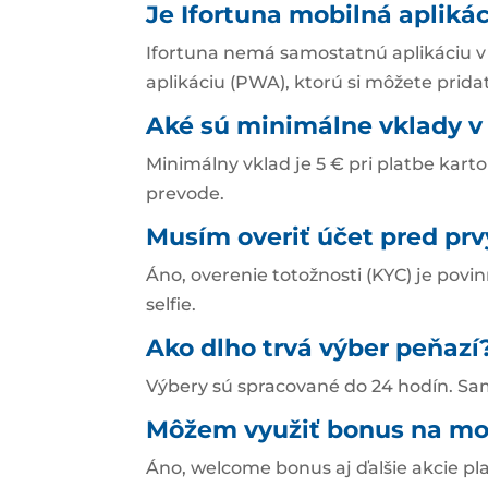
Je Ifortuna mobilná aplik
Ifortuna nemá samostatnú aplikáciu v
aplikáciu (PWA), ktorú si môžete prid
Aké sú minimálne vklady v 
Minimálny vklad je 5 € pri platbe karto
prevode.
Musím overiť účet pred p
Áno, overenie totožnosti (KYC) je pov
selfie.
Ako dlho trvá výber peňazí
Výbery sú spracované do 24 hodín. Sa
Môžem využiť bonus na mo
Áno, welcome bonus aj ďalšie akcie plat