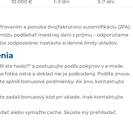
10 000 €
1–3 dni
3–7 dní
ifrovaním a ponúka dvojfaktorovú autentifikáciu (2FA).
 môžu podliehať miestnej dani z príjmu – odporúčame
e zodpovedne: nastavte si denné limity vkladov.
enia
li ste heslo?“ a postupujte podľa pokynov v e‑maile.
 je fotka ostrá a doklad nie je poškodený. Pošlite znova.
 ste splnili bonusové podmienky. Ak áno, kontaktujte
ste zadali bonusový kód pri vklade. Inak kontaktujte
adač alebo vymažte cache. Skúste iný prehliadač.