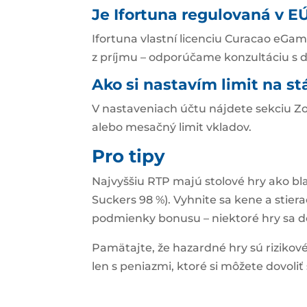
Je Ifortuna regulovaná v E
Ifortuna vlastní licenciu Curacao eGa
z príjmu – odporúčame konzultáciu s
Ako si nastavím limit na s
V nastaveniach účtu nájdete sekciu Z
alebo mesačný limit vkladov.
Pro tipy
Najvyššiu RTP majú stolové hry ako bla
Suckers 98 %). Vyhnite sa kene a stier
podmienky bonusu – niektoré hry sa do
Pamätajte, že hazardné hry sú rizikov
len s peniazmi, ktoré si môžete dovoliť s