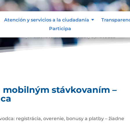
Atención y servicios a la ciudadanía
Transparen
Participa
ortuna mobilným stávkovaním – kompletný sprievodca
na mobilným stávkovaním –
dca
vodca: registrácia, overenie, bonusy a platby – žiadne