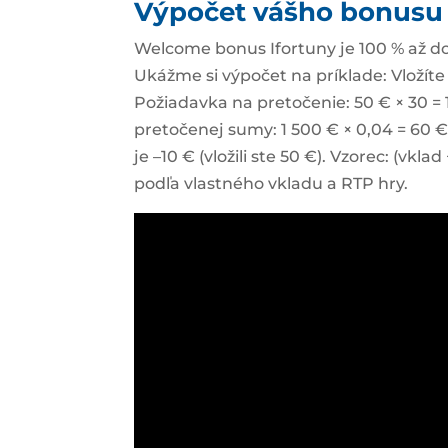
Výpočet vášho bonusu
Welcome bonus Ifortuny je 100 % až 
Ukážme si výpočet na príklade: Vložíte 
Požiadavka na pretočenie: 50 € × 30 = 
pretočenej sumy: 1 500 € × 0,04 = 60 €.
je –10 € (vložili ste 50 €). Vzorec: (vkl
podľa vlastného vkladu a RTP hry.