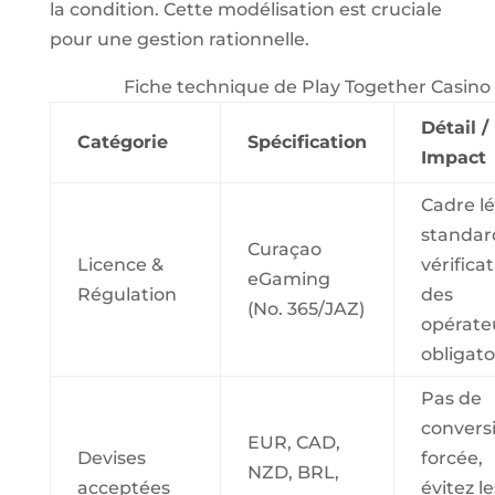
la condition. Cette modélisation est cruciale
pour une gestion rationnelle.
Fiche technique de Play Together Casino
Détail /
Catégorie
Spécification
Impact
Cadre lé
standar
Curaçao
Licence &
vérifica
eGaming
Régulation
des
(No. 365/JAZ)
opérate
obligato
Pas de
convers
EUR, CAD,
Devises
forcée,
NZD, BRL,
acceptées
évitez le