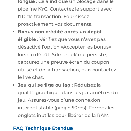
longue
: Cela indique un blocage dans le
pipeline KYC. Contactez le support avec
l’ID de transaction. Fournissez
proactivement vos documents.
Bonus non crédité après un dépôt
éligible
: Vérifiez que vous n’avez pas
désactivé l’option «Accepter les bonus»
lors du dépôt. Si le problème persiste,
capturez une preuve écran du coupon
utilisé et de la transaction, puis contactez
le live chat.
Jeu qui se fige ou lag
: Réduisez la
qualité graphique dans les paramètres du
jeu. Assurez-vous d’une connexion
internet stable (ping < 50ms). Fermez les
onglets inutiles pour libérer de la RAM.
FAQ Technique Étendue