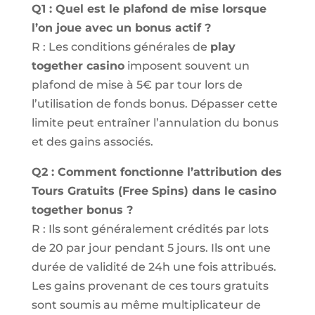
Q1 : Quel est le plafond de mise lorsque
l’on joue avec un bonus actif ?
R : Les conditions générales de
play
together casino
imposent souvent un
plafond de mise à 5€ par tour lors de
l’utilisation de fonds bonus. Dépasser cette
limite peut entraîner l’annulation du bonus
et des gains associés.
Q2 : Comment fonctionne l’attribution des
Tours Gratuits (Free Spins) dans le
casino
together bonus
?
R : Ils sont généralement crédités par lots
de 20 par jour pendant 5 jours. Ils ont une
durée de validité de 24h une fois attribués.
Les gains provenant de ces tours gratuits
sont soumis au même multiplicateur de