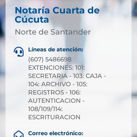
Notaría Cuarta de
Cúcuta
Norte de Santander
Líneas de atención:

(607) 5486698
EXTENCIONES: 101:
SECRETARIA - 103: CAJA -
104: ARCHIVO - 105:
REGISTROS - 106:
AUTENTICACION -
108/109/114:
ESCRITURACION
Correo electrónico:
