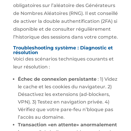
obligatoires sur l’aléatoire des Générateurs
de Nombres Aléatoires (RNG). Il est conseillé
de activer la double authentification (2FA) si
disponible et de consulter régulièrement
l’historique des sessions dans votre compte.
Troubleshooting système : Diagnostic et
résolution
Voici des scénarios techniques courants et
leur résolution :
Échec de connexion persistante
: 1) Videz
le cache et les cookies du navigateur. 2)
Désactivez les extensions (ad-blockers,
VPN). 3) Testez en navigation privée. 4)
Vérifiez que votre pare-feu n’bloque pas
l’accès au domaine.
Transaction «en attente» anormalement