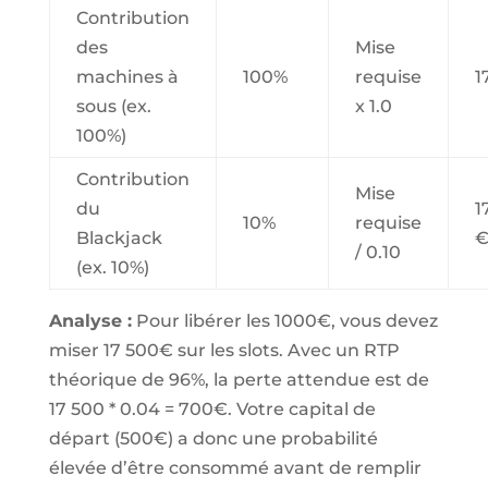
Contribution
des
Mise
machines à
100%
requise
1
sous (ex.
x 1.0
100%)
Contribution
Mise
du
1
10%
requise
Blackjack
/ 0.10
(ex. 10%)
Analyse :
Pour libérer les 1000€, vous devez
miser 17 500€ sur les slots. Avec un RTP
théorique de 96%, la perte attendue est de
17 500 * 0.04 = 700€. Votre capital de
départ (500€) a donc une probabilité
élevée d’être consommé avant de remplir