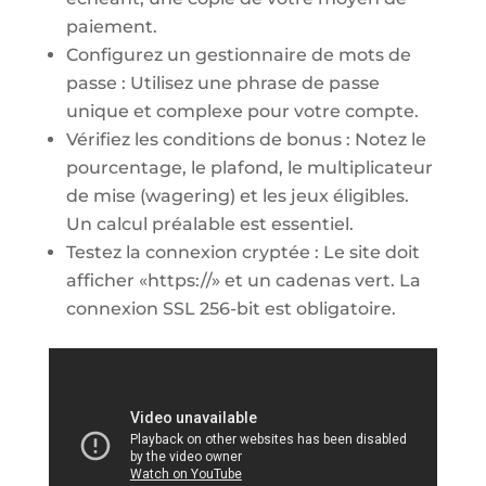
paiement.
Configurez un gestionnaire de mots de
passe : Utilisez une phrase de passe
unique et complexe pour votre compte.
Vérifiez les conditions de bonus : Notez le
pourcentage, le plafond, le multiplicateur
de mise (wagering) et les jeux éligibles.
Un calcul préalable est essentiel.
Testez la connexion cryptée : Le site doit
afficher «https://» et un cadenas vert. La
connexion SSL 256-bit est obligatoire.