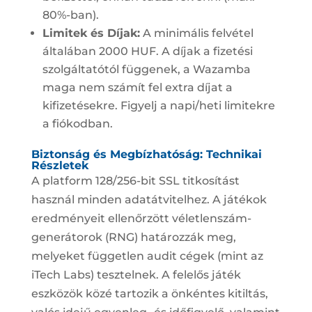
80%-ban).
Limitek és Díjak:
A minimális felvétel
általában 2000 HUF. A díjak a fizetési
szolgáltatótól függenek, a Wazamba
maga nem számít fel extra díjat a
kifizetésekre. Figyelj a napi/heti limitekre
a fiókodban.
Biztonság és Megbízhatóság: Technikai
Részletek
A platform 128/256-bit SSL titkosítást
használ minden adatátvitelhez. A játékok
eredményeit ellenőrzött véletlenszám-
generátorok (RNG) határozzák meg,
melyeket független audit cégek (mint az
iTech Labs) tesztelnek. A felelős játék
eszközök közé tartozik a önkéntes kitiltás,