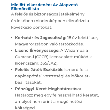
Mielőtt elkezdenéd: Az Alapvető
Ellenőrzőlista
A felelős és biztonságos játékélmény
érdekében mindenképpen ellenőrizd a
következő pontokat:
Korhatár és Jogosultság:
18 év feletti kor,
Magyarországon való tartózkodás.
Licenc Érvényessége:
A Wazamba a
Curacao-i (CGCB) licensz alatt működik
(licencszám: 365/JAZ).
Felelős Játék Eszközök:
Ismerd fel a
napidepózási, veszteségi és időkorlát-
beállításokat.
Pénzügyi Keret Meghatározása:
Határozz meg egy felhasználható keretet,
amelyet nem érint a megélhetési
költséged.