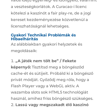
valós idejű egyenleg- és időfigyelő, valamint
a veszteségkorlátok. A Curacao-i licenc
kötelezi a kaszinót a fair play-re, de a jogi
kereset kezdeményezése közvetlenül a
licenszhatóságnál lehetséges.
Gyakori Technikai Problémák és
Hibaelhárítás
Az alábbiakban gyakori helyzetek és
megoldásaik:
„A játék nem tölt be” / Fekete
képernyő:
Tisztítsd meg a böngésződ
cache-ét és sütijeit. Próbáld ki a böngésző
privát módját. Győződj meg róla, hogy a
Flash Player vagy a WebGL aktív. A
wazamba slots sok HTML5 technológiát
használ, amihez friss böngésző szükséges.
Lassú vagy megszakadt élő kaszinó