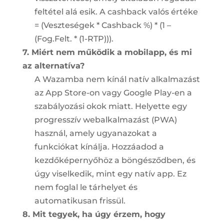
feltétel alá esik. A cashback valós értéke
= (Veszteségek * Cashback %) * (1 –
(Fog.Felt. * (1-RTP))).
7. Miért nem működik a mobilapp, és mi
az alternatíva?
A Wazamba nem kínál natív alkalmazást
az App Store-on vagy Google Play-en a
szabályozási okok miatt. Helyette egy
progresszív webalkalmazást (PWA)
használ, amely ugyanazokat a
funkciókat kínálja. Hozzáadod a
kezdőképernyőhöz a böngésződben, és
úgy viselkedik, mint egy natív app. Ez
nem foglal le tárhelyet és
automatikusan frissül.
8. Mit tegyek, ha úgy érzem, hogy