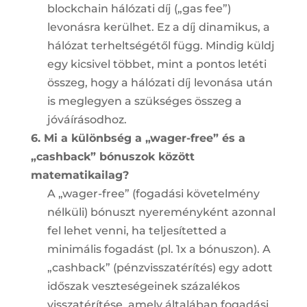
blockchain hálózati díj („gas fee”)
levonásra kerülhet. Ez a díj dinamikus, a
hálózat terheltségétől függ. Mindig küldj
egy kicsivel többet, mint a pontos letéti
összeg, hogy a hálózati díj levonása után
is meglegyen a szükséges összeg a
jóváírásodhoz.
6. Mi a különbség a „wager-free” és a
„cashback” bónuszok között
matematikailag?
A „wager-free” (fogadási követelmény
nélküli) bónuszt nyereményként azonnal
fel lehet venni, ha teljesítetted a
minimális fogadást (pl. 1x a bónuszon). A
„cashback” (pénzvisszatérítés) egy adott
időszak veszteségeinek százalékos
visszatérítése, amely általában fogadási