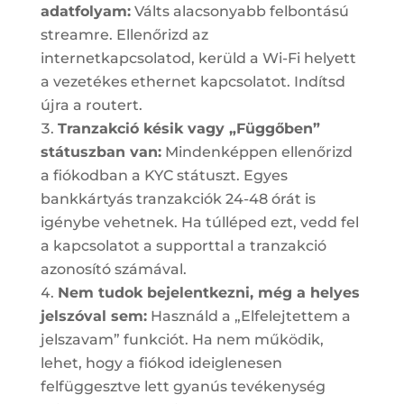
adatfolyam:
Válts alacsonyabb felbontású
streamre. Ellenőrizd az
internetkapcsolatod, kerüld a Wi-Fi helyett
a vezetékes ethernet kapcsolatot. Indítsd
újra a routert.
Tranzakció késik vagy „Függőben”
státuszban van:
Mindenképpen ellenőrizd
a fiókodban a KYC státuszt. Egyes
bankkártyás tranzakciók 24-48 órát is
igénybe vehetnek. Ha túlléped ezt, vedd fel
a kapcsolatot a supporttal a tranzakció
azonosító számával.
Nem tudok bejelentkezni, még a helyes
jelszóval sem:
Használd a „Elfelejtettem a
jelszavam” funkciót. Ha nem működik,
lehet, hogy a fiókod ideiglenesen
felfüggesztve lett gyanús tevékenység