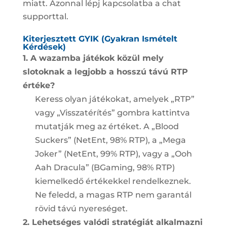
miatt. Azonnal lépj kapcsolatba a chat
supporttal.
Kiterjesztett GYIK (Gyakran Ismételt
Kérdések)
1. A wazamba játékok közül mely
slotoknak a legjobb a hosszú távú RTP
értéke?
Keress olyan játékokat, amelyek „RTP”
vagy „Visszatérítés” gombra kattintva
mutatják meg az értéket. A „Blood
Suckers” (NetEnt, 98% RTP), a „Mega
Joker” (NetEnt, 99% RTP), vagy a „Ooh
Aah Dracula” (BGaming, 98% RTP)
kiemelkedő értékekkel rendelkeznek.
Ne feledd, a magas RTP nem garantál
rövid távú nyereséget.
2. Lehetséges valódi stratégiát alkalmazni