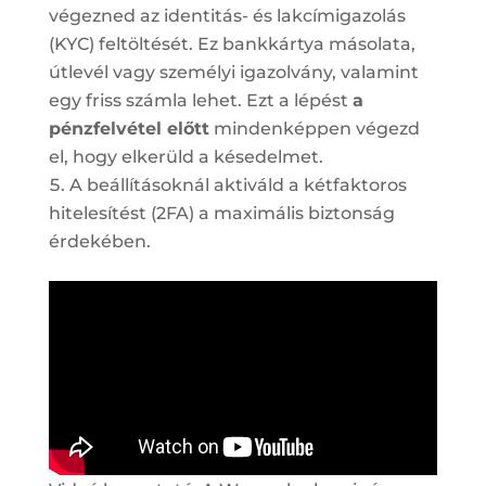
végezned az identitás- és lakcímigazolás
(KYC) feltöltését. Ez bankkártya másolata,
útlevél vagy személyi igazolvány, valamint
egy friss számla lehet. Ezt a lépést
a
pénzfelvétel előtt
mindenképpen végezd
el, hogy elkerüld a késedelmet.
A beállításoknál aktiváld a kétfaktoros
hitelesítést (2FA) a maximális biztonság
érdekében.