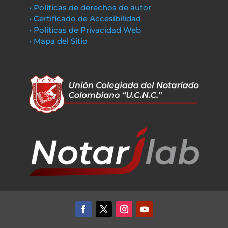
• Políticas de derechos de autor
• Certificado de Accesibilidad
• Políticas de Privacidad Web
• Mapa del Sitio