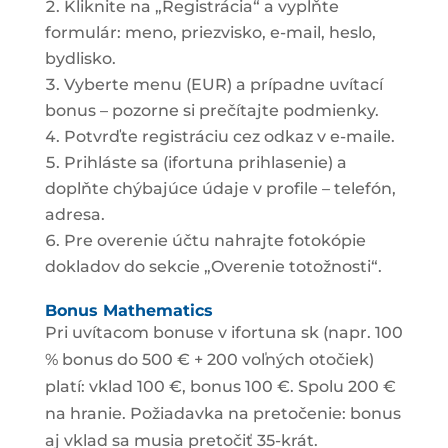
Kliknite na „Registrácia“ a vyplňte
formulár: meno, priezvisko, e-mail, heslo,
bydlisko.
Vyberte menu (EUR) a prípadne uvítací
bonus – pozorne si prečítajte podmienky.
Potvrďte registráciu cez odkaz v e-maile.
Prihláste sa (ifortuna prihlasenie) a
doplňte chýbajúce údaje v profile – telefón,
adresa.
Pre overenie účtu nahrajte fotokópie
dokladov do sekcie „Overenie totožnosti“.
Bonus Mathematics
Pri uvítacom bonuse v ifortuna sk (napr. 100
% bonus do 500 € + 200 voľných otočiek)
platí: vklad 100 €, bonus 100 €. Spolu 200 €
na hranie. Požiadavka na pretočenie: bonus
aj vklad sa musia pretočiť 35-krát.