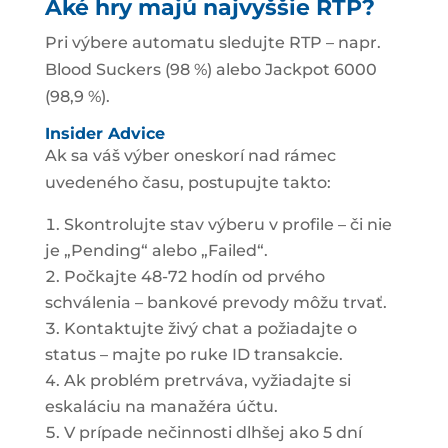
Aké hry majú najvyššie RTP?
Pri výbere automatu sledujte RTP – napr.
Blood Suckers (98 %) alebo Jackpot 6000
(98,9 %).
Insider Advice
Ak sa váš výber oneskorí nad rámec
uvedeného času, postupujte takto:
Skontrolujte stav výberu v profile – či nie
je „Pending“ alebo „Failed“.
Počkajte 48-72 hodín od prvého
schválenia – bankové prevody môžu trvať.
Kontaktujte živý chat a požiadajte o
status – majte po ruke ID transakcie.
Ak problém pretrváva, vyžiadajte si
eskaláciu na manažéra účtu.
V prípade nečinnosti dlhšej ako 5 dní