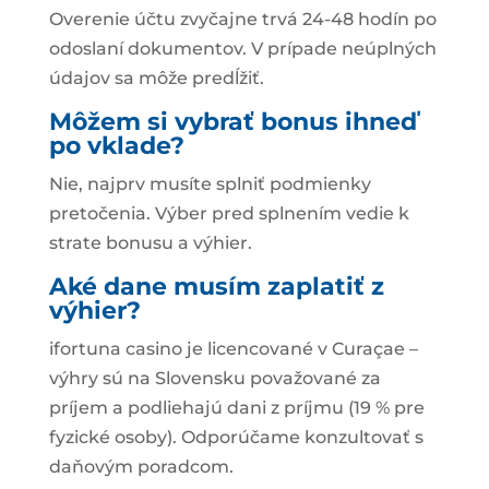
Overenie účtu zvyčajne trvá 24-48 hodín po
odoslaní dokumentov. V prípade neúplných
údajov sa môže predĺžiť.
Môžem si vybrať bonus ihneď
po vklade?
Nie, najprv musíte splniť podmienky
pretočenia. Výber pred splnením vedie k
strate bonusu a výhier.
Aké dane musím zaplatiť z
výhier?
ifortuna casino je licencované v Curaçae –
výhry sú na Slovensku považované za
príjem a podliehajú dani z príjmu (19 % pre
fyzické osoby). Odporúčame konzultovať s
daňovým poradcom.