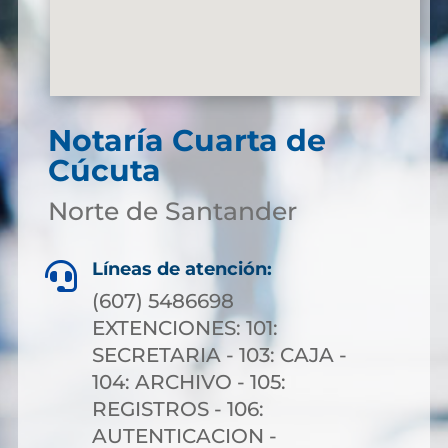
Notaría Cuarta de
Cúcuta
Norte de Santander
Líneas de atención:

(607) 5486698
EXTENCIONES: 101:
SECRETARIA - 103: CAJA -
104: ARCHIVO - 105:
REGISTROS - 106:
AUTENTICACION -