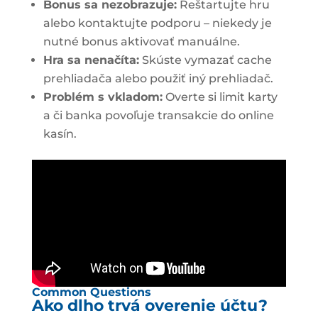
Bonus sa nezobrazuje:
Reštartujte hru
alebo kontaktujte podporu – niekedy je
nutné bonus aktivovať manuálne.
Hra sa nenačíta:
Skúste vymazať cache
prehliadača alebo použiť iný prehliadač.
Problém s vkladom:
Overte si limit karty
a či banka povoľuje transakcie do online
kasín.
Common Questions
Ako dlho trvá overenie účtu?